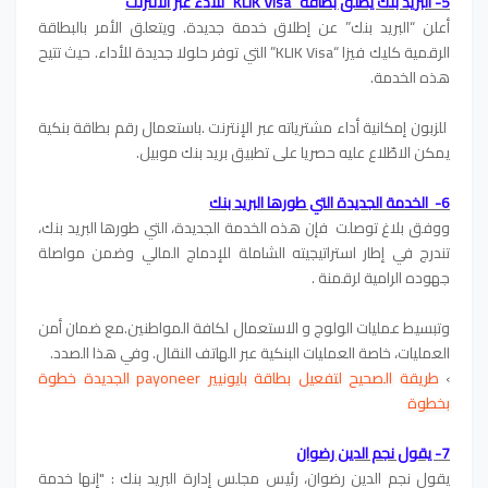
5- البريد بنك يطلق بطاقة “KLIK Visa” للأدء عبر الانترنت
أعلن “البريد بنك” عن إطلاق خدمة جديدة. ويتعلق الأمر بالبطاقة
الرقمية كليك فيزا “KLIK Visa” التي توفر حلولا جديدة للأداء. حيث تتيح
هذه الخدمة.
للزبون إمكانية أداء مشترياته عبر الإنترنت .
باستعمال رقم بطاقة بنكية
يمكن الاطّلاع عليه حصريا على تطبيق بريد بنك موبيل.
6- الخدمة الجديدة التي طورها البريد بنك
ووفق بلاغ توصلت فإن هذه الخدمة الجديدة، التي طورها البريد بنك،
تندرج في إطار استراتيجيته الشاملة للإدماج المالي وضمن مواصلة
جهوده الرامية لرقمنة .
وتبسيط عمليات الولوج و الاستعمال لكافة المواطنين.
مع ضمان أمن
العمليات، خاصة العمليات البنكية عبر الهاتف النقال. وفي هذا الصدد.
›
طريقة الصحيح لتفعيل بطاقة بايونيير payoneer الجديدة خطوة
بخطوة
7- يقول نجم الدين رضوان
يقول نجم الدين رضوان، رئيس مجلس إدارة البريد بنك : "إنها خدمة