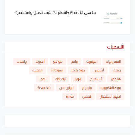
ما هي الاداة Perplexity AI كيف تعمل واستخدم؟
التسميات
الفيس بوك
اليوتيوب
برامج
مواقع
أندرويد
واتساب
ويندوز
أدسنس
دورة بلوجر
سيو SEO
ايميلات
هاردوير
أنستغرام
التويتر
تيك توك
بلوجر
بنوك الالكترونية
تيليجرام
الواي فاي
Snapchat
اجهزة الاستقبال
لينكس
Yahoo