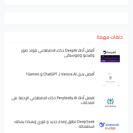
حلقات مهمة
أفضل أداة DeepAI ذكاء الاصطناعي مولد صور
وفيديو وموسيقى
أفضل بديل Venice.AI لـ ChatGPT و Gemini؟
افضل أداة Perplexity AI ذكاء الاصطناعي الإجابة على
امتحانات
DeepSeek تطلق إصدار جديد و قوي وهكذا يمكنك
استعماله