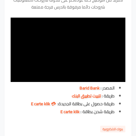
للمزيد من التوضيح كما عودناكم على مدونة شروحات للمعلوميات
شروحات دائما مرفوقة بالدرس فرجة ممتعة
المصدر :
Barid Bank
طريقة :
تتبيت تطبيق البنك
طريقة
حصول على بطاقة الجديدة:
💳 E carte klik
طريقة شحن بطاقة :
E carte klik
بنوك الالكترونية