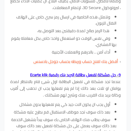
وضمانا لأقصى مستويات الأمان، يضيف البلاغ، أن عمليات الاداء تخضع
، لبروتوكول 3D Secure، لإتمام المعاملات.
وتتمثل هذه الخاصية في ارسال رمز سري خاص على الهاتف
النقال للزبون،
هذا الرمز صالح لمدة دقيقتين بعد التوصل به،
وفي نفس الوقت ذو استعمال واحد؛ خاص بكل معاملة يقوم
بها المشتري.
أداء آمن .. بالدرهم والعملات الأجنبية
›
أفضل بنك لفتح حساب وربطه بحساب جوجل بادسنس
9- حل مشكلة تفعيل بطاقة البريد بنك رقمية Ecarte klik
عندما تجد مشكلة في تفعيل البطاقة اول شيئ قام بالانتظار لمدة
يوامان او تلات بعد ذالك إدا لم يتم تفعلها يجب ان تذهب إلى أقرب
وكالة بريد بنك القريب منك وشرح لهم مشكلتك .
أول يجب ان يكون النت جيد كي يتم تفعيلها بدون مشاكل
بعد ذلك سوف تجد موظف الاستقبال قم بطرح عليه مشكلة
سوف يطلب منك الهاتف الخاص بك سوف يبدأ بتشغيل الخدمة
بعذ ذالك سوف يعمل على حل مشكلة تفعيل بعد ذالك سوف