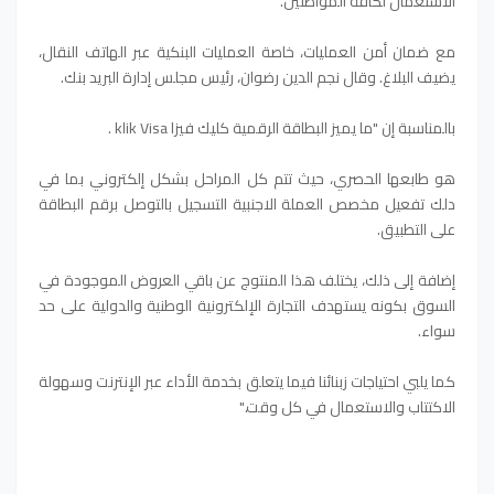
الاستعمال لكافة المواطنين.
مع ضمان أمن العمليات، خاصة العمليات البنكية عبر الهاتف النقال،
يضيف البلاغ. وقال نجم الدين رضوان، رئيس مجلس إدارة البريد بنك.
بالمناسبة إن "ما يميز البطاقة الرقمية كليك فيزا klik Visa .
هو طابعها الحصري، حيث تتم كل المراحل بشكل إلكتروني بما في
دلك تفعيل مخصص العملة الاجنبية التسجيل بالتوصل برقم البطاقة
على التطبيق.
إضافة إلى ذلك، يختلف هذا المنتوج عن باقي العروض الموجودة في
السوق بكونه يستهدف التجارة الإلكترونية الوطنية والدولية على حد
سواء.
كما يلبي احتياجات زبنائنا فيما يتعلق بخدمة الأداء عبر الإنترنت وسهولة
الاكتتاب والاستعمال في كل وقت."