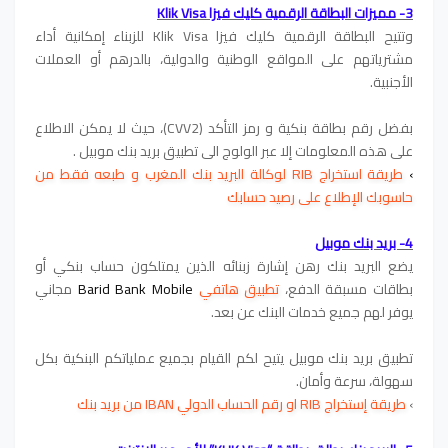
3- مميزات البطاقة الرقمية كليك فيزا Klik Visa
وتتيح البطاقة الرقمية كليك فيزا Klik Visa للزبناء إمكانية أداء
مشترياتهم على المواقع الوطنية والدولية، بالدرهم أو العملات
الأجنبية.
بفضل رقم بطاقة بنكية و رمز التأكد (CVV2)، حيث لا يمكن الاطلاع
على هذه المعلومات إلا عبر الولوج الى تطبيق بريد بنك موبيل .
›
طريقة استخراج RIB لوكالة البريد بنك المغرب و طبعه فقط من
حاسوبك الإطلاع على رصيد حسابك
4- بريد بنك موبيل
يضع البريد بنك رهن إشارة زبنائه الذين يمتلكون حساب بنكي أو
بطاقات مسبقة الدفع،
تطبيق هاتفي
Barid Bank Mobile 
مجاني
يوفر لهم جميع خدمات البنك عن بعد.
تطبيق بريد بنك موبيل يتيح لكم القيام بجميع عملياتكم البنكية بكل
سهولة، سرعة وأمان.
›
طريقة إستخراج RIB او رقم الحساب الدولي IBAN من بريد بنك