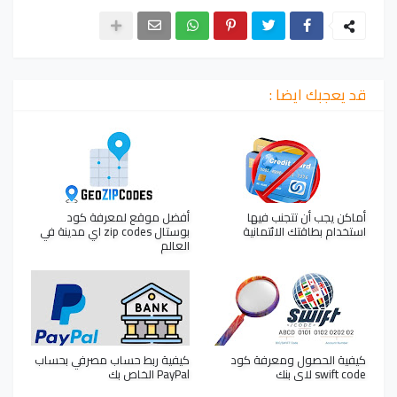
قد يعجبك ايضا :
أماكن يجب أن تتجنب فيها
أفضل موقع لمعرفة كود
استخدام بطاقتك الائتمانية
بوستال zip codes اي مدينة في
العالم
كيفية الحصول ومعرفة كود
كيفية ربط حساب مصرفي بحساب
swift code لاى بنك
PayPal الخاص بك