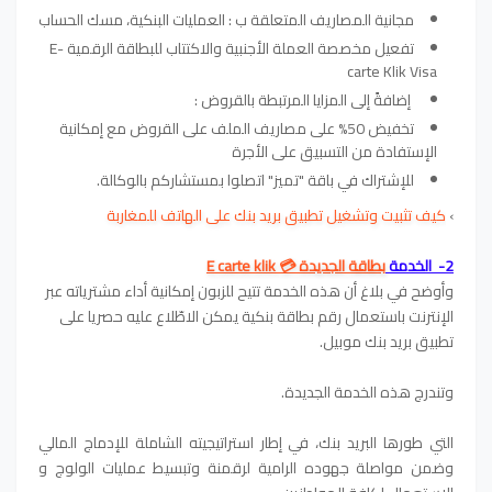
مجانية المصاريف المتعلقة ب : العمليات البنكية، مسك الحساب
تفعيل مخصصة العملة الأجنبية والاكتتاب للبطاقة الرقمية E-
carte Klik Visa
إضافةً إلى المزايا المرتبطة بالقروض :
تخفيض 50% على مصاريف الملف على القروض مع إمكانية
الإستفادة من التسبيق على الأجرة
للإشتراك في باقة "تميز" اتصلوا بمستشاركم بالوكالة.
›
كيف تثبيت وتشغيل تطبيق بريد بنك على الهاتف للمغاربة
2- الخدمة
بطاقة الجديدة 💳 E carte klik
وأوضح في بلاغ أن هذه الخدمة تتيح للزبون إمكانية أداء مشترياته عبر
الإنترنت باستعمال رقم بطاقة بنكية يمكن الاطّلاع عليه حصريا على
تطبيق بريد بنك موبيل.
وتندرج هذه الخدمة الجديدة.
التي طورها البريد بنك، في إطار استراتيجيته الشاملة للإدماج المالي
وضمن مواصلة جهوده الرامية لرقمنة وتبسيط عمليات الولوج و