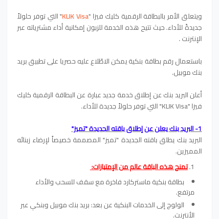
ويتعلق الأمر بالبطاقة الرقمية كليك فيزا "
KLIK Visa
" التي توفر حلولاً
جديدةً للأداء. حيث تتيح هذه الخدمة للزبون إمكانية أداء مشترياته عبر
الإنترنت .
باستعمال رقم بطاقة بنكية يمكن الاطّلاع عليه حصريا على تطبيق بريد
بنك موبيل.
أعلن البريد بنك عن إطلاق خدمة جديد عبارة عن البطاقة الرقمية كليك
فيزا "KLIK Visa" التي توفر حلولاً جديدة للأداء.
1- البريد بنك يعلن عن إطلاق باقته الجديدة "تميز"
البريد بنك يطلق باقته الجديدة "تميز" المصممة خصيصاً لإرضاء زبنائه
المميزين.
تمنح هذه الباقة عالم من الإمتيازات:
بطاقة بنكية ماستركارد فاخرة مع سقف للسحب والأداء
مرتفع.
الولوج إلى الخدمات البنكية عن بعد: بريد بنك موبيل وبنكي عبر
الأنترنت.