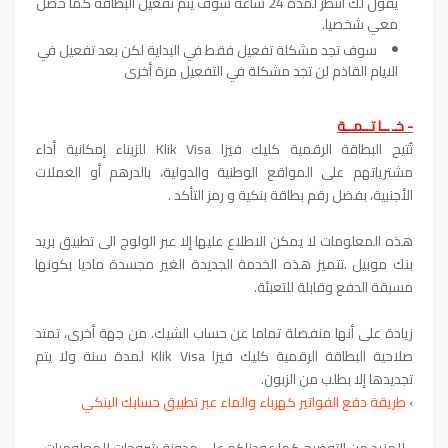
يقول لك أنتظر لمدة 24 ساعة سوف يتم تفعيل البطاقة كما حصل
معي شخصيا.
سوف تجد مشكلة تفعيل فقط في البداية لكن بعد تفعيل في
الايام القاذم لن تجد مشكلة في التفعيل مرة أخرى
- خـ ــا تــمــة
تُتيح البطاقة الرقمية كليك فيزا Klik Visa للزبناء إمكانية أداء
مشترياتهم على المواقع الوطنية والدولية، بالدرهم أو العملات
الأجنبية، بفضل رقم بطاقة بنكية و رمز التأكد .
هذه المعلومات لا يمكن الاطلاع عليها إلا عبر الولوج الى تطبيق بريد
بنك موبيل .تتميز هذه الخدمة الجديدة الغير مجسدة ماديا بكونها
مسبقة الدفع وقابلة للتعبئة.
زيادة على أنها منفصلة تماما عن حساب الشيك.
من جهة أخرى، تمتد
صلاحية البطاقة الرقمية كليك فيزا Klik Visa لمدة سنة ولا يتم
تجديدها إلا بطلب من الزبون.
›
طريقة دفع الفواتير كهرباء والماء عبر تطبيق حسابك البنكي