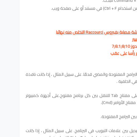
Raccourc التخلص منه نهائيا
 رأسا على عقب
Alt  إلى التبديل بين البرامج المفتوحة والمضي قدمًا. على سبيل المثال ، إذا كانت نافذة
 الخلفية .
فاضغط مع الاستمرار على Alt ، ثم اضغط على مفتاح Tab للتنقل بين كل برنامج مفتوح.على أجهزة كمبيوتر
 على Ctrl + Tab للتبديل بين علامات التبويب في البرنامج. على سبيل المثال ، إذا كانت