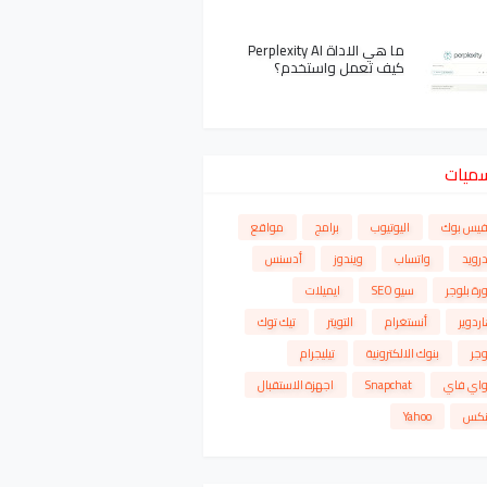
ما هي الاداة Perplexity AI
كيف تعمل واستخدم؟
سميات
فيس بوك
اليوتيوب
برامج
مواقع
درويد
واتساب
ويندوز
أدسنس
رة بلوجر
سيو SEO
ايميلات
ردوير
أنستغرام
التويتر
تيك توك
وجر
بنوك الالكترونية
تيليجرام
واي فاي
Snapchat
اجهزة الاستقبال
نكس
Yahoo