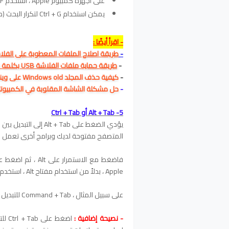
على أجهزة كمبيوتر Apple ، استخدم Command + F للبحث.
يمكن استخدام Ctrl + G لتكرار البحث (من استخدام Ctrl + F) في مستند أو على صفحة ويب.
- اقرأ أيضًا :
-
طريقة اصلاح الملفات المعطوبة على الفلاشة مصابة بفيروس i
-
طريقة حماية ملفات الفلاشة USB بكلمة سر
-
كيفية حذف المجلد Windows old على ويندوز 10;8;8.1;7
-
حل مشكلة الشاشة المقلوبة في الكمبيوتر
5- Alt + Tab أو Ctrl + Tab
يؤدي الضغط على + Tab
المتصفح مفتوحة لديك وبرامج أخرى تعمل في
Apple ، بدلاً من استخدام مفتاح Alt ، استخدم مفتاح الأوامر (Cmd).
على سبيل المثال ، Command + Tab للتبديل بين البرامج المفتوحة.
- نصيحة إضافية :
اضغط