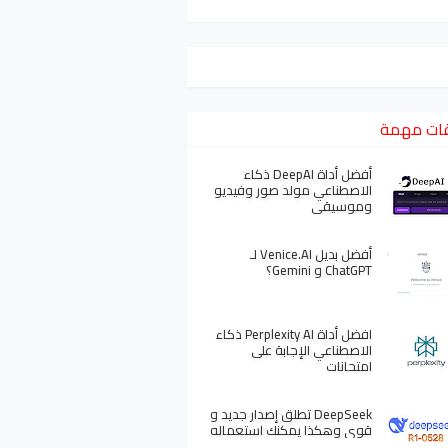
ات مهمة
أفضل أداة DeepAI ذكاء
الاصطناعي مولد صور وفيديو
وموسيقى
أفضل بديل Venice.AI لـ
ChatGPT و Gemini؟
افضل أداة Perplexity AI ذكاء
الاصطناعي الإجابة على
امتحانات
DeepSeek تطلق إصدار جديد و
قوي وهكذا يمكنك استعماله