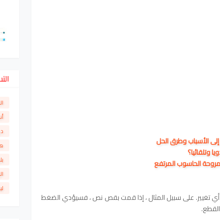
الت
ال
أن
دو
إلى الأسباب وطرق الحل
ها
يا وتلقائيا؟
بل
روحة الحاسوب المرتفع
ال
لي
Ctrl  إلى التراجع عن أي تغيير. على سبيل المثال ، إذا قمت بقص نص ، فسيؤدي الضغط
القطع.