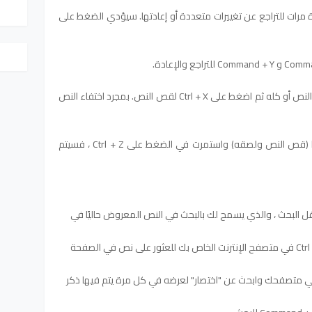
مرات للتراجع عن تغييرات متعددة أو إعادتها. سيؤدي الضغط على
استخدم حقل إدخال النص أعلاه لتمييز بعض النص أو كله ثم اضغط على Ctrl + X لقص النص. بمجرد اختفاء النص
إذا قمت بعمل المثال الأول أيضًا (قص النص ولصقه) واستمرت في الضغط على Ctrl + Z ، فسيتم
 Ctrl + F إلى فتح حقل البحث ، والذي يسمح لك بالبحث في النص المعروض حاليًا في
على سبيل المثال ، يمكن استخدام Ctrl + F في متصفح الإنترنت الخاص بك للعثور على نص في الصفحة
ن لفتح "بحث" في متصفحك وابحث عن "اختصار" لعرضه في كل مرة يتم فيها ذكر