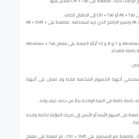
فاضغط على Ctrl + Tab للتبديل بينها.
على سبيل المثال ، إذا كنت تضغط على Alt + Tab وتمرير البرنامج الذي تريد استخدامه ، فاضغط على Alt + Shift +
يمكن لمستخدمي Windows Vista و 7 و 8 و 10 أيضًا الضغط على مفتاح Windows + Tab
 كاملة للنافذة.
ستخدمي أجهزة الكمبيوتر الشخصية فقط ولا تعمل على أجهزة
ط باستمرار على مفتاح Ctrl أثناء الضغط على السهم الأيسر أو الأيمن إلى تحريك المؤشر لكلمة واحدة
رة.
إذا كنت تريد تمييز كلمة واحدة في كل مرة ، فاضغط مع الاستمرار على Ctrl + Shift ، ثم اضغط على مفتاح