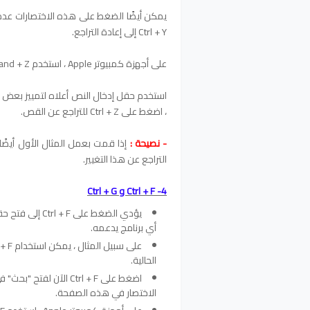
يمكن أيضًا الضغط على هذه الاختصارات عدة 
Ctrl + Y إلى إعادة التراجع.
على أجهزة كمبيوتر Apple ، استخدم Command + Z و Command + Y للتراجع والإعادة.
، اضغط على Ctrl + Z للتراجع عن القص.
- نصيحة :
التراجع عن هذا التغيير.
4- Ctrl + F و Ctrl + G
يؤدي الضغط على
أي برنامج يدعمه.
الحالية.
اضغط على Ctrl + F الآ
الاختصار في هذه الصفحة.