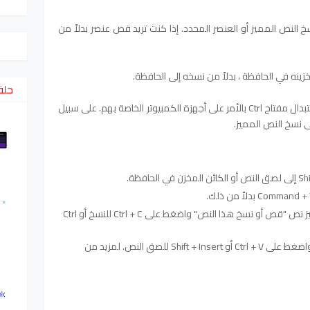
كل من Ctrl + C و Ctrl + Insert بنسخ النص المميز أو العنصر المحدد. إذا كنت تريد قص عنصر بدلاً من
خزينه في الحافظة ، بدلاً من نسخه إلى الحافظة.
حلق
يمكن لمستخدمي أجهزة كمبيوتر Apple استبدال مفتاح Ctrl بالأمر على أجهزة الكمبيوتر الخاصة بهم. على سبيل
استخدم حقول إدخال النص أعلاه لتمييز نص "قص أو نسخ هذا النص" واضغط على Ctrl + C للنسخ أو Ctrl
بمجرد القص ، انتقل إلى الحقل التالي واضغط على Ctrl + V أو Shift + Insert للصق النص. لمزيد من