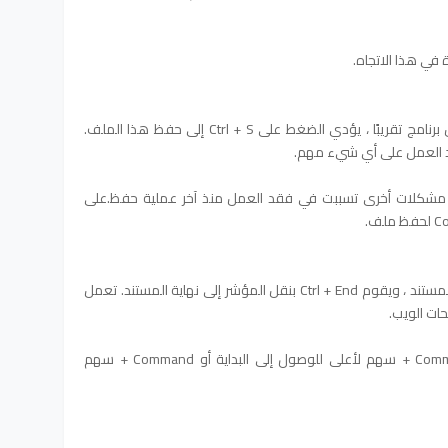
في هذا الاتجاه.
أثناء العمل على مستند أو ملف آخر في كل برنامج تقريبًا ، يؤدي الضغط على Ctrl + S إلى حفظ هذا الملف.
ند العمل على أي شيء مهم.
 مشكلات أخرى تسببت في فقد العمل منذ آخر عملية حفظ.على
يقوم Ctrl + Home بنقل المؤشر إلى بداية المستند ، ويقوم Ctrl + End بنقل المؤشر إلى نهاية المستند. تعمل
ات الويب.
على أجهزة كمبيوتر Apple ، استخدم Command + سهم لأعلى للوصول إلى البداية أو Command + سهم