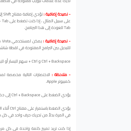
لديك عدة علامات تبويب مفتوحة في متصفح الإنترنت لديك ، 
- نصيحة إضافية :
تؤدي إضافة مفتاح Shift إلى Alt + Tab أو Ctrl + Tab إلى الانتقال للخلف.
Tab للعودة إلى هذا البرنامج.
- نصيحة إضافية :
للتبديل بين البرامج المفتوحة في لقطة شاشة
Ctrl + Backspace و Ctrl + سهم لليسار أو لليمين
- ملاحظة :
الاختصارات التالية مخصصة لم
كمبيوتر Apple.
يؤدي الضغط على Ctrl + Backspace إلى حذف كلمة كاملة في المرة الواحدة بدلاً من حذف حرف واحد.
يؤدي الضغ
في المرة بدلاً من تحريك حرف واحد في كل م