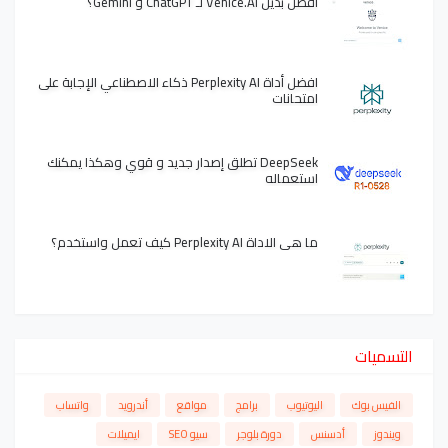
أفضل بديل Venice.AI لـ ChatGPT و Gemini؟
افضل أداة Perplexity AI ذكاء الاصطناعي الإجابة على
امتحانات
DeepSeek تطلق إصدار جديد و قوي وهكذا يمكنك
استعماله
ما هي الاداة Perplexity AI كيف تعمل واستخدم؟
التسميات
الفيس بوك
اليوتيوب
برامج
مواقع
أندرويد
واتساب
ويندوز
أدسنس
دورة بلوجر
سيو SEO
ايميلات