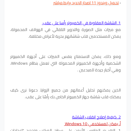
›
تحميل ويندوز 11 اصدار الجديد برابط مباشر
1. الشاشة المقلوبة في الكمبيوتر رأسا على عقب
مع ميزات مثل الصورة والتدوير التلقائي في الهواتف المحمولة،
يمكن للمستخدمين قلب شاشاتهم بحرية لأغراض مختلفة.
ومع ذلك، يمكن الاستمتاع بنفس الميزات على أجهزة الكمبيوتر
الشخصية وأجهزة الكمبيوتر المحمولة التي تعمل بنظام Windows،
وهي أخبار جيدة للمبدعين .
الذين يمكنهم تحليل أعمالهم من جميع الزوايا. دعونا نرى كيف
يمكنك قلب شاشة جهاز الكمبيوتر الخاص بك رأسًا على عقب.
2. كيفية إصلاح انقلاب الشاشة
أ. يمكن لمستخدمي Windows 10
1. النقر بزر الماوس الأيمن على سطح المكتب وتحديد "إعدادات