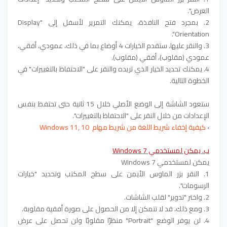
العرض".
2. بمجرد فتح النافذة، يمكنك التمرير لأسفل إلى "Display
Orientation".
3. والنقر عليها. ستقدم الخيارات 4 أوضاع بما في ذلك، عمودي، أفقي،
عمودي (مقلوب)، أفقي (مقلوب).
4. يمكنك تحديد الخيار الذي تريده والنقر على "الاحتفاظ بالتغييرات" في
الخطوة التالية.
ستعود الشاشة إلى الوضع الأصلي خلال 15 ثانية حتى تحتفظ بنفس
الإعدادات من خلال النقر على "الاحتفاظ بالتغييرات".
›
كيفية إخفاء شريط اللغة من شريط مهام Windows 11, 10
ب. يمكن لمستخدمي Windows 7
يمكن لمستخدمي Windows 7
1. النقر بزر الماوس الأيمن على سطح المكتب وتحديد "خيارات
الرسومات".
2. واختر "تدوير" لقلب الشاشات.
3. ومع ذلك، قد لا تتمكن إلا من الحصول على صورة أفقية مقلوبة.
4. لن يوفر الوضع "Portrait" منظرًا مقلوبًا ولن تحصل على عرض