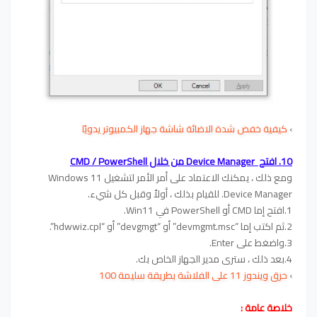
›
كيفية خفض شدة الاضائة شاشة جهاز الكمبيوتر يدويًا
10. افتح Device Manager من خلال CMD / PowerShell
ومع ذلك ، يمكنك الاعتماد على أمر الأمر لتشغيل Windows 11
Device Manager. للقيام بذلك ، أولاً وقبل كل شيء.
1.افتح إما CMD أو PowerShell في Win11.
2.ثم اكتب إما “devmgmt.msc” أو “devgmgt” أو “hdwwiz.cpl”.
3.واضغط على Enter.
4.بعد ذلك ، سترى مدير الجهاز الخاص بك.
›
حرق ويندوز 11 على الفلاشة بطريقة سليمة 100
خلاصة عامة :