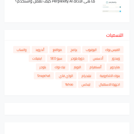
ما هي الاداة Perplexity AI كيف تعمل واستخدم؟
التسميات
الفيس بوك
اليوتيوب
برامج
مواقع
أندرويد
واتساب
ويندوز
أدسنس
دورة بلوجر
سيو SEO
ايميلات
هاردوير
أنستغرام
التويتر
تيك توك
بلوجر
بنوك الالكترونية
تيليجرام
الواي فاي
Snapchat
اجهزة الاستقبال
لينكس
Yahoo