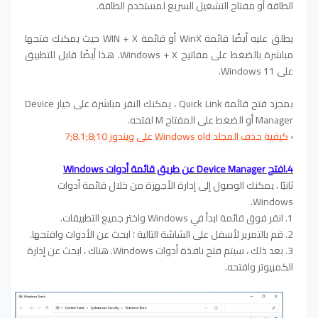
الطاقة أو مفتاح التشغيل السريع لمستخدم الطاقة.
يطلق عليه أيضًا قائمة WinX أو قائمة WIN + X حيث يمكنك فتحها
مباشرة بالضغط على مفاتيح Windows + X. هذا أيضًا قابل للتطبيق
على Windows 11.
بمجرد فتح قائمة Quick Link ، يمكنك النقر مباشرة على خيار Device
Manager أو الضغط على المفتاح M لفتحه.
›
كيفية حذف المجلد Windows old على ويندوز 10;8;8.1;7
4.افتح Device Manager عن طريق قائمة أدوات Windows
ثانيًا ، يمكنك الوصول إلى إدارة الأجهزة من خلال قائمة أدوات
Windows.
1. انقر فوق قائمة ابدأ في Windows واختر جميع التطبيقات.
2. قم بالتمرير لأسفل على الشاشة التالية ؛ ابحث عن الأدوات وافتحها.
3. بعد ذلك ، سيتم فتح نافذة أدوات Windows. هناك ، ابحث عن إدارة
الكمبيوتر وافتحه.