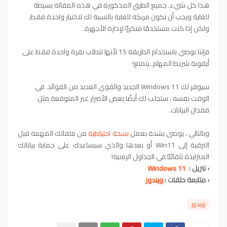
هذا كل شيء. جميع الطرق المذكورة في هذه المقالة بسيطة
للغاية ويجب أن تكون مربكة للغاية بالنسبة لك لاختيار واحدة فقط.
ولكن إذا كنت مستخدمًا متكررًا لإدارة الأجهزة.
فإننا نوصي باستخدام الطريقة 15 لأنها تتطلب نقرة واحدة فقط على
أيقونة شريط المهام. يتمتع!
سيوفر لك Windows 11 الجديد والقوي العديد من الفوائد. في
الوقت نفسه ، ستجلب لك أيضًا بعض الأضرار غير المتوقعة مثل
فقدان البيانات.
وبالتالي ، يوصى بشدة بعمل
نسخة احتياطية
من ملفاتك المهمة قبل
الترقية إلى Win11 أو بعدها والذي سيساعدك على حماية بياناتك
المتزايدة تلقائيًا في الجداول الزمنية!
›
تنزيل :
Windows 11
›
متابعة حلقات :
ويندوز
ويندوز