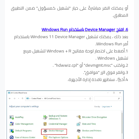
أو يمكنك النقر مباشرةً على خيار "تشغيل كمسؤول" ضمن التطبيق
المطابق.
6. افتح Device Manager باستخدام Windows Run
بعد ذلك ، يمكنك تشغيل Windows 11 Device Manager باستخدام
أمر Windows Run.
1.أضغط على اختصار لوحة مفاتيح Windows + R لتشغيل مربع
تشغيل Windows .
2.واكتب "devmgmt.msc" أو "hdwwiz.cpl" .
3.وانقر فوق الزر "موافق".
4.أخيرًا ، ستظهر نافذة إدارة الأجهزة.