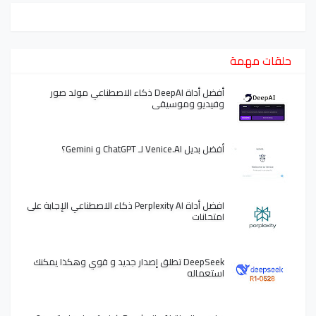
حلقات مهمة
أفضل أداة DeepAI ذكاء الاصطناعي مولد صور
وفيديو وموسيقى
أفضل بديل Venice.AI لـ ChatGPT و Gemini؟
افضل أداة Perplexity AI ذكاء الاصطناعي الإجابة على
امتحانات
DeepSeek تطلق إصدار جديد و قوي وهكذا يمكنك
استعماله