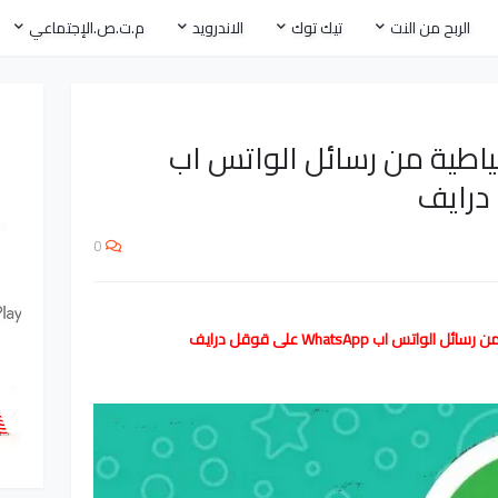
الربح من النت
تيك توك
الاندرويد
م.ت.ص.الإجتماعي
تياطية من رسائل الواتس اب
0
تس اب WhatsApp على قوقل درايف