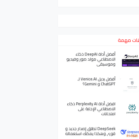
ات مهمة
أفضل أداة DeepAI ذكاء
الاصطناعي مولد صور وفيديو
وموسيقى
أفضل بديل Venice.AI لـ
ChatGPT و Gemini؟
افضل أداة Perplexity AI ذكاء
الاصطناعي الإجابة على
امتحانات
DeepSeek تطلق إصدار جديد و
قوي وهكذا يمكنك استعماله