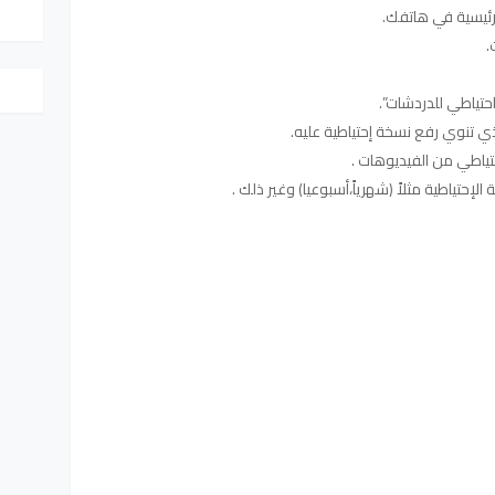
رئيسية في هاتفك.
.
حتياطي للدردشات”.
ياطي من الفيديوهات .
 الإحتياطية مثلاً (شهرياً،أسبوعيا) وغير ذلك .