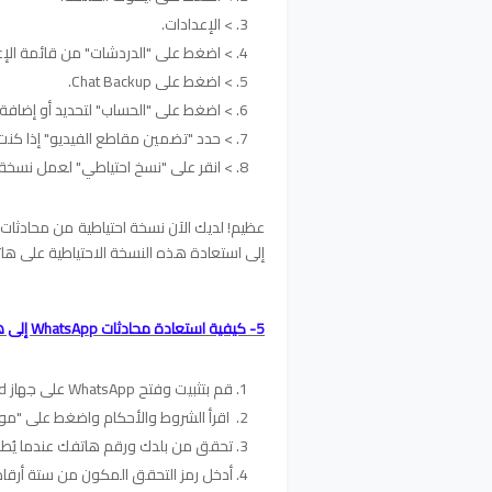
> الإعدادات.
> اضغط على "الدردشات" من قائمة الإع
> اضغط على Chat Backup.
> اضغط على "الحساب" لتحديد أو إضافة حساب Google Drive
> حدد "تضمين مقاطع الفيديو" إذا كنت 
> انقر على "نسخ احتياطي" لعمل نسخة احتياطية من محادثات App
إلى استعادة هذه النسخة الاحتياطية على هات
5- كيفية استعادة محادثات WhatsApp إلى هاتف جديد:
قم بتثبيت وفتح WhatsApp على جهاز Android الجديد الخاص بك.
اقرأ الشروط والأحكام واضغط على "موا
تحقق من بلدك ورقم هاتفك عندما يُط
أدخل رمز التحقق المكون من ستة أرقام إذ