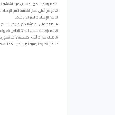
قم بفتح برنامج الواتساب من الشاشة ال
ثم من أعلى يسار الشاشة افتح الإعدادات
من الإعدادات اختر الدردشات.
اضغط على الدردشات ثم إختر خيار “نسخ ا
قم بإضافة حساب Gmail الخاص بك والذي تنوي رفع نسخة إحتياطية عليه.
هناك خيارات أخرى كتضمين أخذ نسخ إحت
اختر الفترة الزمنية التي ترغب بأخذ النسخة