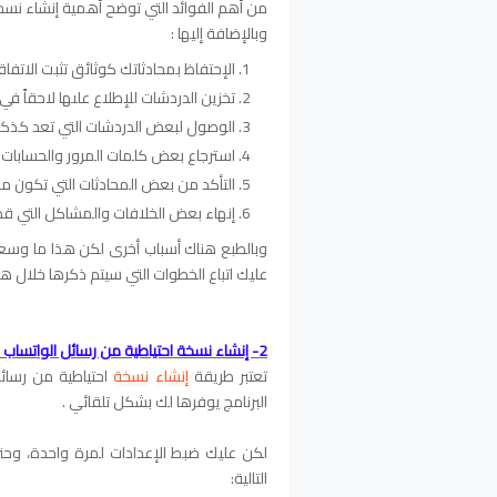
من أهم الفوائد التي توضح أهمية إنشاء نسخة
وبالإضافة إليها :
الإحتفاظ بمحادثاتك كوثائق تثبت الاتفاق
تخزين الدردشات للإطلاع علىها لاحقاً ف
الوصول لبعض الدردشات التي تعد كذكري
استرجاع بعض كلمات المرور والحسابات ال
التأكد من بعض المحادثات التي تكون 
إنهاء بعض الخلافات والمشاكل التي قد 
وبالطبع هناك أسباب أخرى لكن هذا ما وسعن
عليك اتباع الخطوات التي سيتم ذكرها خلال هذ
2- إنشاء نسخة احتياطية من رسائل الواتساب على قوقل درايف
تعتبر طريقة
إنشاء نسخة
احتياطية من رسائ
البرنامج يوفرها لك بشكل تلقائي .
لكن عليك ضبط الإعدادات لمرة واحدة، وحت
التالية: