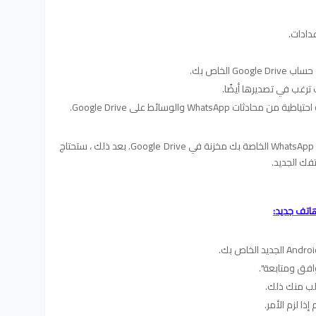
دادات.
 الخاص بك.
ترغب في تصديرها أيضًا.
Whats والوسائط على Google Drive.
عظيم! لديك الآن نسخة احتياطية من محادثات WhatsApp الخاصة بك مخزنة في Google Drive. بعد ذلك ، ستحتاج
فك الجديد.
فق ومتابعة".
لب منك ذلك.
ا لزم الأمر.