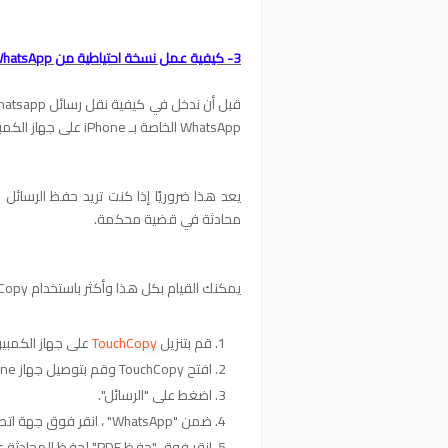
3- كيفية عمل نسخة احتياطية من WhatsApp على الكمبيوتر
WhatsApp الخاصة بـ iPhone على جهاز الكمبيوتر الخاص بك.
محادثة في قضية محكمة.
يمكنك القيام بكل هذا وأكثر باستخدام TouchCopy - دعنا نرى كيف:
قم بتنزيل
TouchCopy
على جهاز الكمبيوتر أ
افتح TouchCopy وقم بتوصيل جهاز iPhone الخاص بك.
اضغط على "الرسائل".
ضمن "WhatsApp" ، انقر فوق جهة اتصال لفتح المحادثة.
انقر فوق "حفظ PDF" لحفظ المحادثة على جهاز الكمبيوتر الخاص بك.