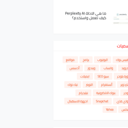
ما هي الاداة Perplexity AI
كيف تعمل واستخدم؟
سميات
فيس بوك
اليوتيوب
برامج
مواقع
درويد
واتساب
ويندوز
أدسنس
رة بلوجر
سيو SEO
ايميلات
ردوير
أنستغرام
التويتر
تيك توك
وجر
بنوك الالكترونية
تيليجرام
واي فاي
Snapchat
اجهزة الاستقبال
نكس
Yahoo