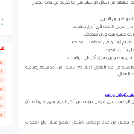
 احتياطية من رسائل الواتساب هي ما ذكرناه في بداية المقال
ات بينك وبين الآخرين.
ي حال تعرض هاتفك لأي أضرار مفاجئة.
ات جميلة بينك وبين أصدقائك.
تي تم ارسالها في المحادثات القديمة .
الت
محل جدال وشكوك .
تدور بينك وبين صديق أخر على الواتساب.
ال
ا ذكره في هذا المقال، لذلك حتى تتمكن من أخذ نسخة إحتياطية
أن
ا المقال.
دو
ها
بل
ل الواتساب على قوقل درايف من أكثر الطرق سهولة وذلك لأن
ال
لي
ى تتمكن من ضبط الإعدادت بالشكل الصحيح عليك اتباع الخطوات