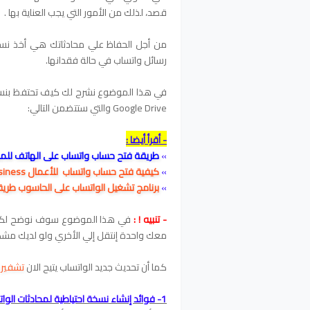
قصد، لذلك من الأمور التي يجب العناية بها .
من أجل الحفاظ علي محادثاتك هي أخذ نسخة
رسائل واتساب في حالة فقدانها.
في هذا الموضوع نشرح لك كيف تحتفظ بنسخة
Google Drive والتي ستتضمن التالي:
- أقرأ أيضا :
»
طريقة فتح حساب واتساب على الهاتف للمب
»
كيفية فتح حساب واتساب للأعمال WhatsApp Business على الموبايل
»
برنامج تشغيل الواتساب على الحاسوب طري
- تنبيه ! :
في هذا الموضوع سوف نوضح لكم أك
معك واحدة إنتقل إلي الأخري ولو لديك مشكل
كما أن تحديث جديد الواتساب يتيح الان
تشفير ا
1- فوائد إنشاء نسخة احتياطية لمحادثات الواتساب