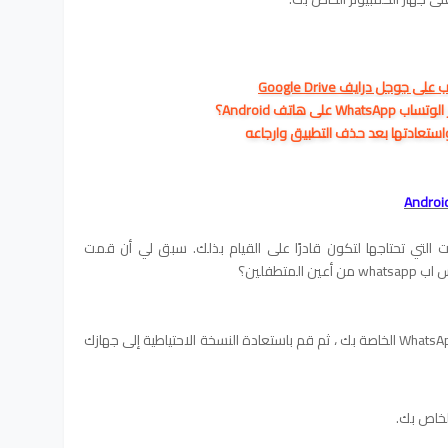
وجل درايف Google Drive
هاتف Android؟
استعادتها بعد حذف التطبيق وارجاعه
بجميع الأدوات التي تحتاجها لتكون قادرًا على القيام بذلك. سبق لي أن قمت
من أعين المتطفلين؟
أولاً ، قم بإنشاء نسخة احتياطية من رسائل WhatsApp الخاصة بك ، ثم قم باستعادة النسخة الاحتياطية إلى جهازك