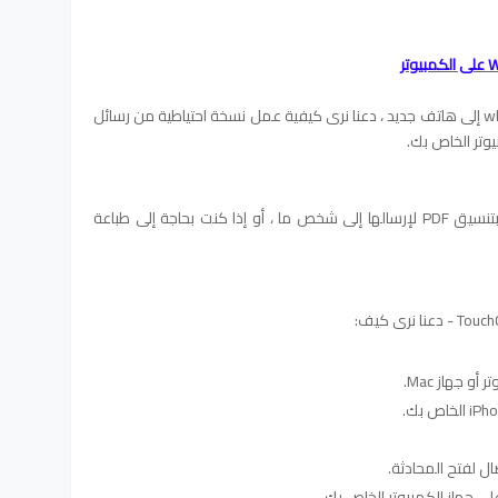
قبل أن ندخل في كيفية نقل رسائل whatsapp إلى هاتف جديد ، دعنا نرى كيفية عمل نسخة احتياطية من رسائل
يعد هذا ضروريًا إذا كنت تريد حفظ الرسائل بتنسيق PDF لإرسالها إلى شخص ما ، أو إذا كنت بحاجة إلى طباعة
و جهاز Mac.