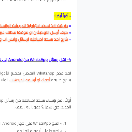
- أقرأ أيضا :
»
طريقة اخذ نسخه احتياطية للدردشة الواتساب على ج
»
كيف أرسل اللوكيشن او موقعًا مكانك عبر الوتساب WhatsApp على 
»
شرح اخذ نسخة احتياطية لرسائل واتس اب و
4- نقل رسائل WhatsApp من Android إلى Android
لقد قدم WhatsApp التفضل 
بشرح طريقة
أخفاء او أرشفة الدردشات
الواتس اب whatsapp 
الجديد. حق سهل؟ دعونا نرى كيف:
> افتح WhatsApp على جهاز Android الخاص بك.
> اضغط على أيقونة القائمة.