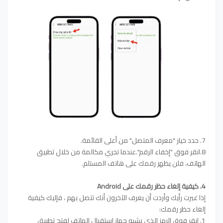
7. حدد خيار "معرف المتصل" من أعلى القائمة.
8.انقر فوق "إخفاء الرقم".عندما تجري مكالمة من خلال تطبيق
الهاتف، فلن يظهر رقمك على هاتف المستلم.
4. كيفية إلغاء حظر رقمك على Android
إذا غيرت رأيك وأردت أن يعرف الآخرون أنك تتصل بهم ، فإليك كيفية
إلغاء حظر رقمك:
1. انقر فوق الرمز الذي يشبه جهاز استقبال الهاتف لفتح تطبيق