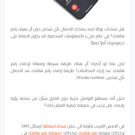
هل تساءلت يومًا كيف يمكنك الاتصال بأي شخص دون أن يعرف رقم
هاتفك؟ في عالم مليء بالمعلومات الشخصية، قد يكون الحفاظ على
خصوصيتك أمرًا صعبًا.
لكن ماذا لو أخبرتك أن هناك طريقة بسيطة وفعالة لإخفاء رقم
هاتفك عند إجراء المكالمات؟ طريقة إخفاء رقم هاتفك عند الاتصال
بأي شخص: Private number.
تخيل أنك تستطيع التواصل بحرية دون القلق بشأن من يمكنه رؤية
رقمك. هل ترغب في معرفة كيفية القيام بذلك؟
في الامس القريب تطرقنا الى عمل
نسخة احتياطية
لرسائل SMS
وكذالك معرفة
رقم هاتفك
وكذالك
لمعرفة رقم هاتفك
في