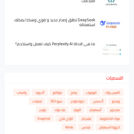
امتحانات
DeepSeek تطلق إصدار جديد و قوي وهكذا يمكنك
استعماله
ما هي الاداة Perplexity AI كيف تعمل واستخدم؟
التسميات
الفيس بوك
اليوتيوب
برامج
مواقع
أندرويد
واتساب
ويندوز
أدسنس
دورة بلوجر
سيو SEO
ايميلات
هاردوير
أنستغرام
التويتر
تيك توك
بلوجر
بنوك الالكترونية
تيليجرام
الواي فاي
Snapchat
اجهزة الاستقبال
لينكس
Yahoo