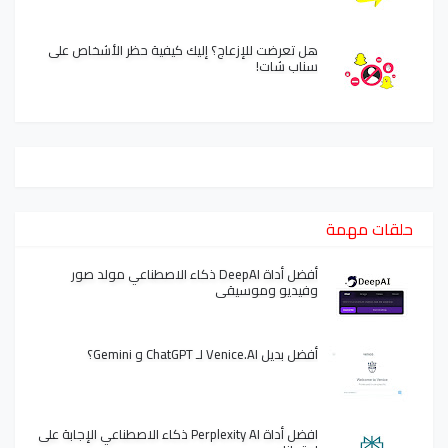
هل تعرضت للإزعاج؟ إليك كيفية حظر الأشخاص على
سناب شات!
حلقات مهمة
أفضل أداة DeepAI ذكاء الاصطناعي مولد صور
وفيديو وموسيقى
أفضل بديل Venice.AI لـ ChatGPT و Gemini؟
افضل أداة Perplexity AI ذكاء الاصطناعي الإجابة على