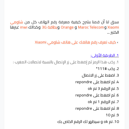
سبق لنا أن قمنا بشرح كيفية معرفة رقم الهاتف كل من
شاومي
Xiaomi
و
Maroc Telecom
و
Orange
و
بطاقة 3G
وكدالك
inwi
غيرها
الكتير ...
›
كيف تعرف رقم هاتفك على هاتف شاومي Xiaomi
1. الطريقة الأولى:
1. ركب هذا الرمز ثم إضغط على زر الإتصال بالنسبة لاتصالات المغرب :
2. ركب #111*
3. اضغط على زر الاتصال
4. ثم اضغط على repondre
5. تم الررقم 3 تم ok
6. ثم اضغط على repondre
7. تم الررقم 1 تم ok
8. ثم اضغط على repondre
9. تم 10
10. تم ok و سيظهر لك الرقم الخاص بك