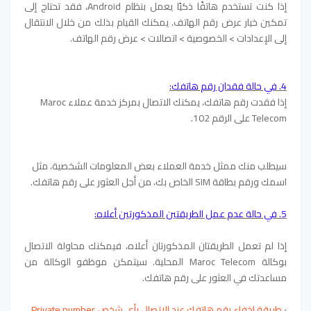
إذا كنت تستخدم هاتفًا ذكيًا يعمل بنظام Android، فقد تحتاج إلى
تمكين خيار عرض رقم الهاتف. يمكنك القيام بذلك من خلال الانتقال
إلى الإعدادات > الخصوصية > اتصالات > عرض رقم الهاتف.
4. في حالة فقدان رقم هاتفك:
إذا فقدت رقم هاتفك، يمكنك الاتصال بمركز خدمة عملاء Maroc
Telecom على الرقم 102.
سيطلب منك ممثل خدمة العملاء بعض المعلومات الشخصية، مثل
اسمك ورقم بطاقة SIM الخاص بك، من أجل العثور على رقم هاتفك.
5. في حالة عدم عمل الطريقتين المذكورتين أعلاه:
إذا لم تعمل الطريقتان المذكورتان أعلاه، فيمكنك محاولة الاتصال
بوكالة Maroc Telecom المحلية. سيتمكن موظفو الوكالة من
مساعدتك في العثور على رقم هاتفك.
›
طريقة إخفاء رقم هاتفك عند الاتصال بأي شخص Private number