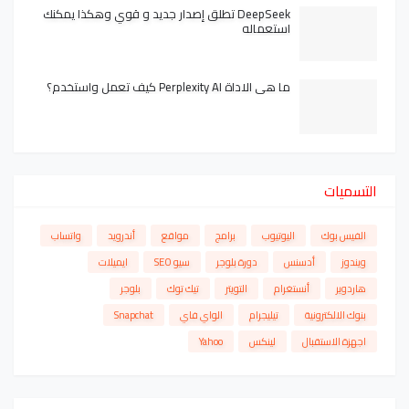
DeepSeek تطلق إصدار جديد و قوي وهكذا يمكنك
استعماله
ما هي الاداة Perplexity AI كيف تعمل واستخدم؟
التسميات
الفيس بوك
اليوتيوب
برامج
مواقع
أندرويد
واتساب
ويندوز
أدسنس
دورة بلوجر
سيو SEO
ايميلات
هاردوير
أنستغرام
التويتر
تيك توك
بلوجر
بنوك الالكترونية
تيليجرام
الواي فاي
Snapchat
اجهزة الاستقبال
لينكس
Yahoo