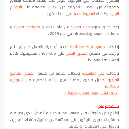
إستمرار التحديثات على اليوتيوب مؤخر حيث قامت المنصة بإطلاق
مجموعة من التحديثات المهمة من بينها ، الموافقة على
الاحكام
الجديد
وكذالك
الشروط الجديد
على هذا الاخير .
بعد إطلاق ميزة
Super Chat
في عام 2017 و
Super Stickers
و
introducing-super-stickers في عام 2019 .
إذا كنت
منشئ قناة YouTube
الجديد أو لديك بالفعل جمهور لائق
وترغب في تمكين
تحقيق الدخل
على YouTube ، فستوجهك هذه
المشاركة للقيام بذلك.
وكذالك
على الحاسوب
وكذالك تطرقنا الى كيفية
تحميل مقاطع
الفيديو
تحميل فيديو، يمكنك تغيير بياناته الوصفية في
استوديو
.
YouTube
›
كيف انشاء قناة يوتيوب للمبتدئين
تــــقديم عام :
إذا لم تكن مألوفًا ، فإن YouTube Studio هو المكان الذي يدير فيه
منشئو المحتوى قنواتهم على YouTube ، ويحملون مقاطع الفيديو ،
ويردون على التعليقات ، والمزيد.