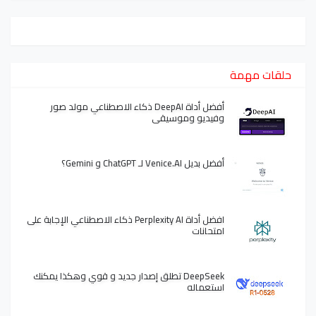
حلقات مهمة
أفضل أداة DeepAI ذكاء الاصطناعي مولد صور
وفيديو وموسيقى
أفضل بديل Venice.AI لـ ChatGPT و Gemini؟
افضل أداة Perplexity AI ذكاء الاصطناعي الإجابة على
امتحانات
DeepSeek تطلق إصدار جديد و قوي وهكذا يمكنك
استعماله