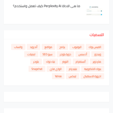
ما هي الاداة Perplexity AI كيف تعمل واستخدم؟
التسميات
الفيس بوك
اليوتيوب
برامج
مواقع
أندرويد
واتساب
ويندوز
أدسنس
دورة بلوجر
سيو SEO
ايميلات
هاردوير
أنستغرام
التويتر
تيك توك
بلوجر
بنوك الالكترونية
تيليجرام
الواي فاي
Snapchat
اجهزة الاستقبال
لينكس
Yahoo