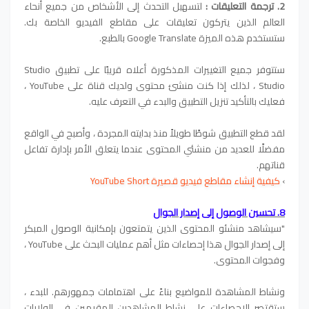
2. ترجمة التعليقات :
لتسهيل التحدث إلى الأشخاص من جميع أنحاء
العالم الذين يتركون تعليقات على مقاطع الفيديو الخاصة بك.
ستستخدم هذه الميزة Google Translate بالطبع.
ستتوفر جميع التغييرات المذكورة أعلاه قريبًا على تطبيق Studio
Studio ، لذلك إذا كنت منشئ محتوى ولديك قناة على YouTube ،
فعليك بالتأكيد تنزيل التطبيق والبدء في التعرف عليه.
لقد قطع التطبيق شوطًا طويلاً منذ بدايته المجردة ، وأصبح في الواقع
مفضلًا للعديد من منشئي المحتوى عندما يتعلق الأمر بإدارة تفاعل
قناتهم.
›
كيفية إنشاء مقاطع فيديو قصيرة YouTube Short
8. تحسين الوصول إلى إصدار الجوال
"سيشاهد منشئو المحتوى الذين يتمتعون بإمكانية الوصول المبكر
إلى إصدار الجوال هذا إحصاءات مثل أهم عمليات البحث على YouTube ،
وفجوات المحتوى.
ونشاط المشاهدة للمواضيع بناءً على اهتمامات جمهورهم. للبدء ،
ستقتصر الإحصاءات على نشاط المشاهدين المقيمين في الولايات