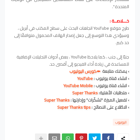
المتحدة ".
خـــلاصــة :
طرح موقع YouTube اتجاهات البحث على سطح المكتب في أبريل ،
وسيؤدي هذا التوسع إلى جعل إصدار الهاتف المحمول متوافقًا إلى
حد كبير.
جنبًا إلى جنب ، كما يلاحظ YouTube ، بعض أدوات التحليلات الإضافية
للمساعدة في زيادة أداء الفيديو إلى أقصى حد.
› يمكنك متابعة
⬅️كورس اليوتيوب
› انشاء قناة يوتيوب :
YouTube
› انشاء قناة يوتيوب :
YouTube Mobile
› متطلبات الأهلية:
Super Thanks
› تفعيل الميزة "تشكّرات" وإدارتها :
Super Thanks
› الاطّلاع على النصائح :
Super Thanks tips
اليوتيوب