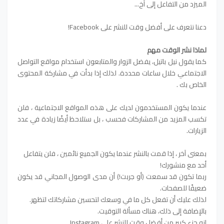
الميزد من التفاعل
إلى آخ...
دعنا نتعرف على أفضل وقت للنشر على Facebook!
لماذا نشر الوقت مهم
كما يقول نيل باتيل، يفضل الزوار والمتابعون استخدام مواقع التواصل
الاجتماعي خلال ساعات محددة. لذلك إذا بدأت في مشاركة المحتوى
الخاص بك .
عندما يكون المستخدمون لديك على هذه المواقع الاجتماعية ، فلن
تكسب المزيد من المشاركات فحسب ، بل ستلاحظ أيضًا زيادة في عدد
الزيارات.
بمعنى آخر ، إذا قمت بالنشر عندما يكون الجميع نائمين ، فلن يتفاعل
أحد مع منشورك!
ربما تكون قد سمعت (أو جربت!) أن مدى الوصول المجاني قد يكون
ضعيفًا للصفحات.
لذلك عليك أن تفعل كل ما في وسعك لتحسين مشاركاتك لتظهر.
بالإضافة إلى ذلك، هناك مسألة التوقيت.
إنه جزء كبير من أفضل وقت للنشر على Instagram.