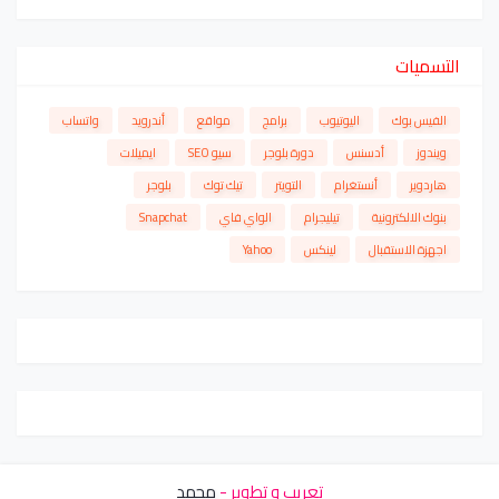
التسميات
الفيس بوك
اليوتيوب
برامج
مواقع
أندرويد
واتساب
ويندوز
أدسنس
دورة بلوجر
سيو SEO
ايميلات
هاردوير
أنستغرام
التويتر
تيك توك
بلوجر
بنوك الالكترونية
تيليجرام
الواي فاي
Snapchat
اجهزة الاستقبال
لينكس
Yahoo
تعريب و تطوير -
محمد