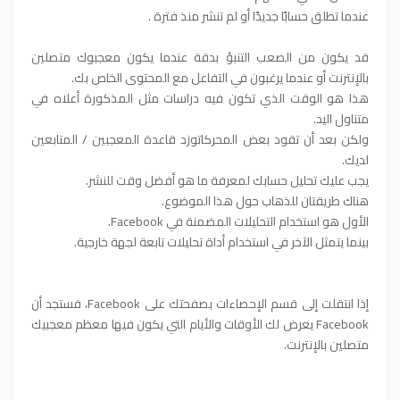
عندما تطلق حسابًا جديدًا أو لم تنشر منذ فترة .
قد يكون من الصعب التنبؤ بدقة عندما يكون معجبوك متصلين
بالإنترنت أو عندما يرغبون في التفاعل مع المحتوى الخاص بك.
هذا هو الوقت الذي تكون فيه دراسات مثل المذكورة أعلاه في
متناول اليد.
ولكن بعد أن تقود بعض المحركاتوزد قاعدة المعجبين / المتابعين
لديك.
يجب عليك تحليل حسابك لمعرفة ما هو أفضل وقت للنشر.
هناك طريقتان للذهاب حول هذا الموضوع.
الأول هو استخدام التحليلات المضمنة في Facebook.
بينما يتمثل الآخر في استخدام أداة تحليلات تابعة لجهة خارجية.
إذا انتقلت إلى قسم الإحصاءات بصفحتك على Facebook، فستجد أن
Facebook يعرض لك الأوقات والأيام التي يكون فيها معظم معجبيك
متصلين بالإنترنت.