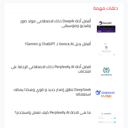
حلقات مهمة
أفضل أداة DeepAI ذكاء الاصطناعي مولد صور
وفيديو وموسيقى
أفضل بديل Venice.AI لـ ChatGPT و Gemini؟
افضل أداة Perplexity AI ذكاء الاصطناعي الإجابة على
امتحانات
DeepSeek تطلق إصدار جديد و قوي وهكذا يمكنك
استعماله
ما هي الاداة Perplexity AI كيف تعمل واستخدم؟