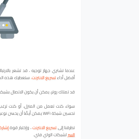
عندما تشتري جهاز توجيه ، قد تشعر بالار
أفضل أداء
تسريع الانترنت
. ستعطيك هذه المق
قد تمتلك روتر، يمكن أن يكون الاتصال بشبكة WiFi بطيئًا أكثر من مجرد إحبا
سواء كنت تعمل من المنزل، أو كنت ترغب
تحسين شبكة WiFi يمكن أيضًا أن يحسن نوعية حياتك.
تطرقنا إلى
تسريع الانترنت
،
وإختبار قوة
إشارة ifi
السر
لشبكات الواي فاي.