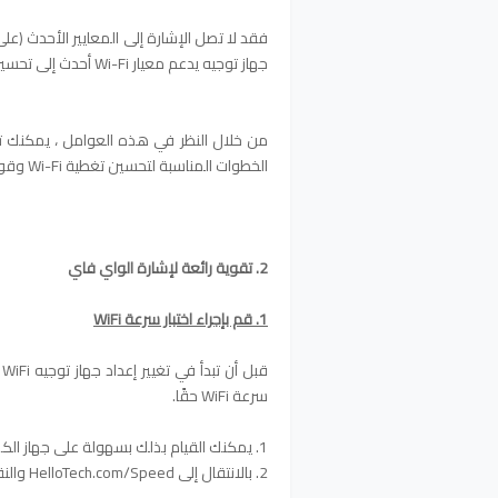
جهاز توجيه يدعم معيار Wi-Fi أحدث إلى تحسين نطاق الإشارة.
الخطوات المناسبة لتحسين تغطية Wi-Fi وقوة الإشارة.
2. تقوية رائعة لإشارة الواي فاي
1. قم بإجراء اختبار سرعة WiFi
ق
سرعة WiFi حقًا.
1. يمكنك القيام بذلك بسهولة على جهاز الكمبيوتر أو الهاتف الذكي الخاص بك.
2. بالانتقال إلى HelloTech.com/Speed والنقر فوق انتقال: