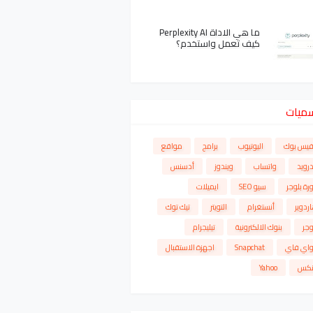
ما هي الاداة Perplexity AI
كيف تعمل واستخدم؟
سميات
فيس بوك
اليوتيوب
برامج
مواقع
درويد
واتساب
ويندوز
أدسنس
رة بلوجر
سيو SEO
ايميلات
ردوير
أنستغرام
التويتر
تيك توك
وجر
بنوك الالكترونية
تيليجرام
واي فاي
Snapchat
اجهزة الاستقبال
نكس
Yahoo