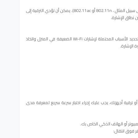
فقد لا تصل الإشارة إلى المعايير الأحدث (على سبيل المثال ، 802.11n أو 802.11ac). يمكن أن تؤدي الترقية إلى
من خلال النظر في هذه العوامل ، يمكنك تحديد الأسباب المحتملة لإشارات Wi-Fi الضعيفة في المنزل واتخاذ
بل أن تبدأ في تغيير إعداد جهاز توجيه WiFi أو ترقية أجهزتك، يجب عليك إجراء اختبار سرعة سريع لمعرفة مدى