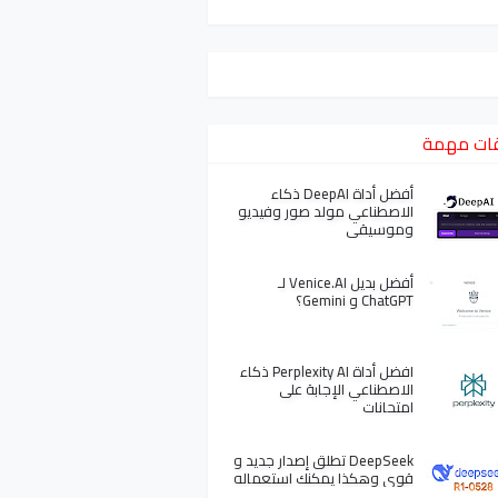
ات مهمة
أفضل أداة DeepAI ذكاء
الاصطناعي مولد صور وفيديو
وموسيقى
أفضل بديل Venice.AI لـ
ChatGPT و Gemini؟
افضل أداة Perplexity AI ذكاء
الاصطناعي الإجابة على
امتحانات
DeepSeek تطلق إصدار جديد و
قوي وهكذا يمكنك استعماله