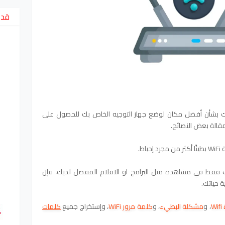
قد 
تباك بشأن أفضل مكان لوضع جهاز التوجيه الخاص بك للحصول على
الة بعض النصائح.
ط.
 فقط في مشاهدة مثل البرامج او الافلام المفضل لذيك، فإن
W
،
و
مشكلة البطيء
،
و
كلمة مرور WiFi
،
و
إستخراج جميع
كلمات