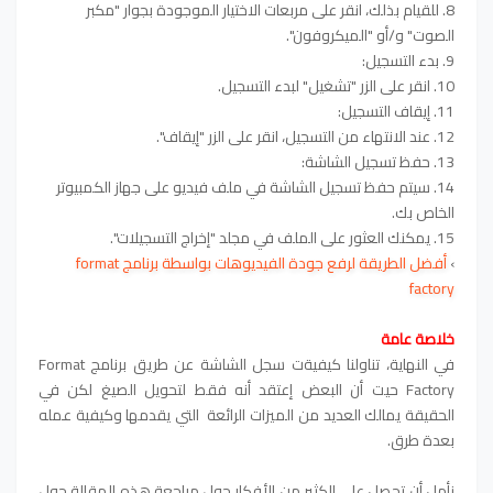
8. للقيام بذلك، انقر على مربعات الاختيار الموجودة بجوار "مكبر
الصوت" و/أو "الميكروفون".
9. بدء التسجيل:
10. انقر على الزر "تشغيل" لبدء التسجيل.
11. إيقاف التسجيل:
12. عند الانتهاء من التسجيل، انقر على الزر "إيقاف".
13. حفظ تسجيل الشاشة:
14. سيتم حفظ تسجيل الشاشة في ملف فيديو على جهاز الكمبيوتر
الخاص بك.
15. يمكنك العثور على الملف في مجلد "إخراج التسجيلات".
›
أفضل الطريقة لرفع جودة الفيديوهات بواسطة برنامج format
factory
خلاصة عامة
في النهاية، تناولنا كيفيةت
سجل الشاشة عن طريق برنامج
Format
Factory حيت أن البعض إعتقد أنه فقط لتحويل الصيغ لكن في
الحقيقة يمالك العديد من الميزات الرائعة التي يقدمها وكيفية عمله
بعدة طرق.
نأمل أن تحصل على الكثير من الأفكار حول مراجعة هذه المقالة حول