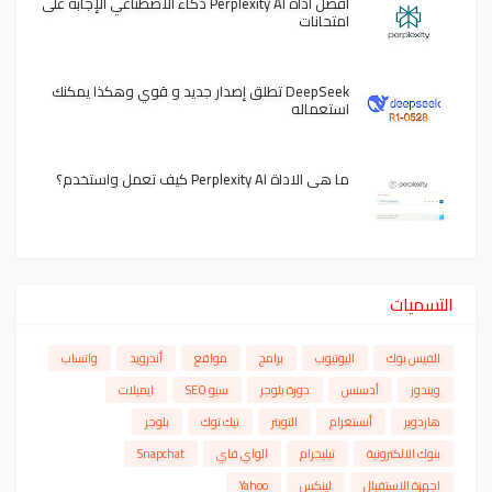
افضل أداة Perplexity AI ذكاء الاصطناعي الإجابة على
امتحانات
DeepSeek تطلق إصدار جديد و قوي وهكذا يمكنك
استعماله
ما هي الاداة Perplexity AI كيف تعمل واستخدم؟
التسميات
الفيس بوك
اليوتيوب
برامج
مواقع
أندرويد
واتساب
ويندوز
أدسنس
دورة بلوجر
سيو SEO
ايميلات
هاردوير
أنستغرام
التويتر
تيك توك
بلوجر
بنوك الالكترونية
تيليجرام
الواي فاي
Snapchat
اجهزة الاستقبال
لينكس
Yahoo