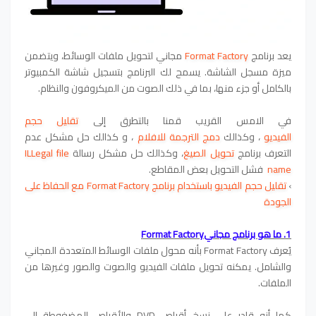
يعد برنامج
Format Factory
مجاني لتحويل ملفات الوسائط، ويتضمن
ميزة مسجل الشاشة. يسمح لك البرنامج بتسجيل شاشة الكمبيوتر
بالكامل أو جزء منها، بما في ذلك الصوت من الميكروفون والنظام.
في الامس القريب قمنا بالتطرق إلى
تقليل حجم
الفيديو
،
وكذالك
دمج الترجمة للافلام
،
و كذالك حل مشكل عدم
التعرف برنامج
تحويل الصيغ
،
وكذالك حل مشكل رسالة
ILLegal file
name
فشل التحويل بعض المقاطع.
›
تقليل حجم الفيديو باستخدام برنامج Format Factory مع الحفاظ على
الجودة
1. ما هو برنامج مجانيFormat Factory
يُعرف Format Factory بأنه محول ملفات الوسائط المتعددة المجاني
والشامل. يمكنه تحويل ملفات الفيديو والصوت والصور وغيرها من
الملفات.
كما أنه قادر على نسخ أقراص DVD والأقراص المضغوطة إلى