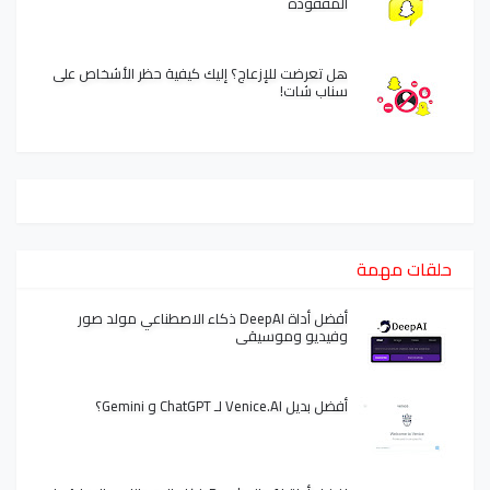
المفقودة
هل تعرضت للإزعاج؟ إليك كيفية حظر الأشخاص على
سناب شات!
حلقات مهمة
أفضل أداة DeepAI ذكاء الاصطناعي مولد صور
وفيديو وموسيقى
أفضل بديل Venice.AI لـ ChatGPT و Gemini؟