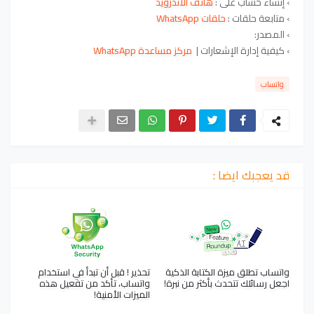
›
إنشاء حساب على
:
هاتف الاندرويد
› متابعة حلقات :
حلقات WhatsApp
›
المصدر:
›
كيفية إدارة الإشعارات |
مركز مساعدة ‏‎WhatsApp
واتساب
قد يعجبك ايضا :
واتساب تطلق ميزة الكتابة الذكية
تحذير ! قبل أن تبدأ في استخدام
اجعل رسائلك تتحدث بأكثر من نبرة!
واتساب، تأكد من تفعيل هذه
الميزات الأمنية!