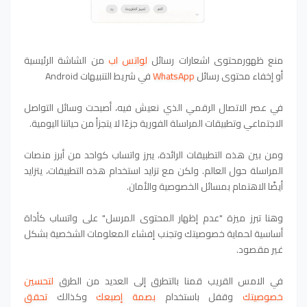
منع ظهورمحتوى اشعارات رسائل
لواتس اب
من الشاشة الرئيسية
أو
إخفاء محتوى رسائل
WhatsApp
في شريط التنبيهات Android‎
في عصر الاتصال الرقمي الذي نعيش فيه، أصبحت وسائل التواصل
الاجتماعي وتطبيقات المراسلة الفورية جزءًا لا يتجزأ من حياتنا اليومية.
ومن بين هذه التطبيقات الرائدة، يبرز واتساب كواحد من أبرز منصات
المراسلة حول العالم. ولكن مع تزايد استخدام هذه التطبيقات، يتزايد
أيضًا الاهتمام بمسائل الخصوصية والأمان.
وهنا تبرز ميزة "عدم إظهار المحتوى المرسل" على واتساب كأداة
أساسية لحماية خصوصيتك وتجنب إفشاء المعلومات الشخصية بشكل
غير مقصود.
في الامس القريب قمنا بالتطرق إلى العديد من الطرق
لتحسين
خصوصيتك
وقفل باستخدام
بصمة إصبعك
وكذالك
تحقق