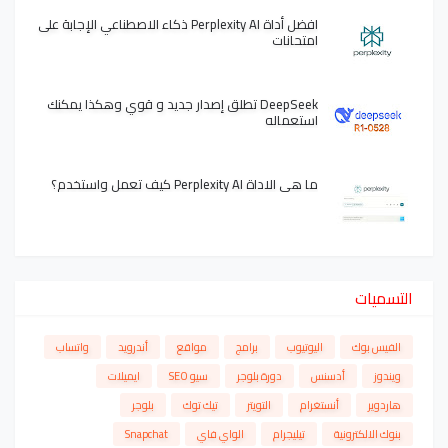
افضل أداة Perplexity AI ذكاء الاصطناعي الإجابة على
امتحانات
DeepSeek تطلق إصدار جديد و قوي وهكذا يمكنك
استعماله
ما هي الاداة Perplexity AI كيف تعمل واستخدم؟
التسميات
الفيس بوك
اليوتيوب
برامج
مواقع
أندرويد
واتساب
ويندوز
أدسنس
دورة بلوجر
سيو SEO
ايميلات
هاردوير
أنستغرام
التويتر
تيك توك
بلوجر
بنوك الالكترونية
تيليجرام
الواي فاي
Snapchat