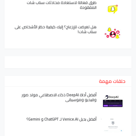
طرق فعالة لاستعادة محادثات سناب شات
المفقودة
هل تعرضت للإزعاج؟ إليك كيفية حظر الأشخاص على
سناب شات!
حلقات مهمة
أفضل أداة DeepAI ذكاء الاصطناعي مولد صور
وفيديو وموسيقى
أفضل بديل Venice.AI لـ ChatGPT و Gemini؟