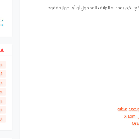
ع الذي يوجد به الهاتف المحمول أو أي جهاز مفقود.
الت
ال
أن
دو
ها
بل
ال
X
لي