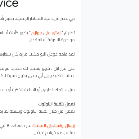
في عصر تتزايد فيه المخاطر الرقمية، يصبح تأمين ب
تطبيق "
العثور على جهازي
" يظهر كأداة أساس
مواجهة السرقة أو الفقدان.
لقد قامة غوغل للتو مكنت ميزة كان ينتظرها
على غرار آبل ، فهو يسمح لك بتحديد موقع
عمله بالضبط وإلى أي مدى يكون مفيدًا للك
مثل هاتفك الخلوي أو الساعة الذكية أو سماع
تعمل بتقنية البلوتوث
يعمل من خلال تقنية البلوتوث وشبكة كبيرة 
إرسال واستقبال الملفات
عبر h
مشفر، مع خوادم غوغل .