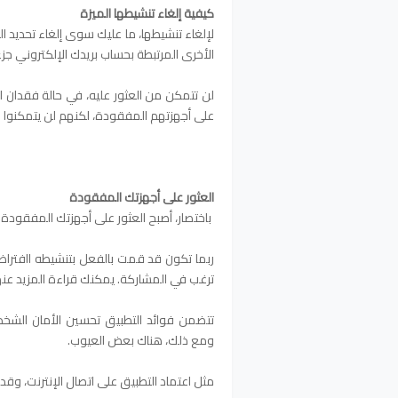
كيفية إلغاء تنشيطها الميزة
لإلغاء تنشيطها، ما عليك سوى إلغاء تحديد ا
الأخرى المرتبطة بحساب بريدك الإلكتروني 
لن تتمكن من العثور عليه، في حالة فقدان ا
على أجهزتهم المفقودة، لكنهم لن يتمكنوا م
العثور على أجهزتك المفقودة
باختصار، أصبح العثور على أجهزتك المفقود
ربما تكون قد قمت بالفعل بتنشيطه اافتراضيً
ترغب في المشاركة. يمكنك قراءة المزيد عن
تتضمن فوائد التطبيق تحسين الأمان الشخص
ومع ذلك، هناك بعض العيوب.
مثل اعتماد التطبيق على اتصال الإنترنت، وقد