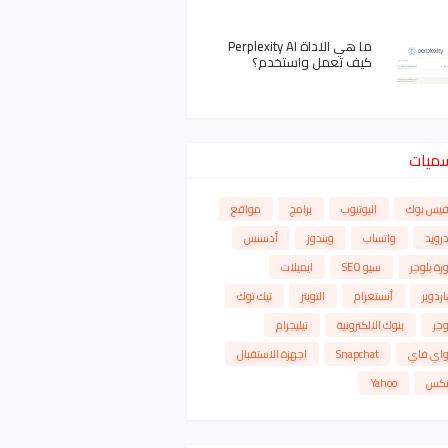
ما هي الاداة Perplexity AI
كيف تعمل واستخدم؟
سميات
فيس بوك
اليوتيوب
برامج
مواقع
درويد
واتساب
ويندوز
أدسنس
رة بلوجر
سيو SEO
ايميلات
ردوير
أنستغرام
التويتر
تيك توك
وجر
بنوك الالكترونية
تيليجرام
واي فاي
Snapchat
اجهزة الاستقبال
نكس
Yahoo