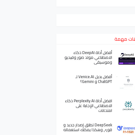
ات مهمة
أفضل أداة DeepAI ذكاء
الاصطناعي مولد صور وفيديو
وموسيقى
أفضل بديل Venice.AI لـ
ChatGPT و Gemini؟
افضل أداة Perplexity AI ذكاء
الاصطناعي الإجابة على
امتحانات
DeepSeek تطلق إصدار جديد و
قوي وهكذا يمكنك استعماله