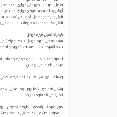
يعمل تطبيق "العثور على جهازي" عبر مجموع
أولاً، يتيح لك تحديد موقع جهازك بدقة من خلال تقنية GPS، مما يمكنك من ا
ثانياً، يوفر خاصية قفل الجهاز عن بُعد، مما 
ثالثاً، يمكنك حذف المعلومات الحساسة عن ب
كيفية تفعيل ميزة غوغل
سيتم تفعيل ميزة غوغل هذه افتراضيًا على
هذه الشبكة أم لا لاكتشاف الأجهزة والقدرة 
لمعرفة ما إذا كانت هذه الميزة مفعلة بال
عن خيار العثور على جهازي.
وهناك سترى شيئاً مشابهاً لما نعرضه لك في 
بشكل افتراضي، كما ترون، يتم تمكين هذه ال
المزيد من المعلومات أيضًا.
حتى نشرح لك بالخطوات طريقة الوصول إليها 
1. محرك البحث في الضبط على هاتفك إبحث عن العثور على جهازي .