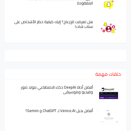
المفقودة
هل تعرضت للإزعاج؟ إليك كيفية حظر الأشخاص على
سناب شات!
حلقات مهمة
أفضل أداة DeepAI ذكاء الاصطناعي مولد صور
وفيديو وموسيقى
أفضل بديل Venice.AI لـ ChatGPT و Gemini؟