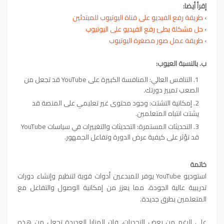
إقرأ أيضا:
›
طريقة رفع الفيديو على قناة اليوتيوب للمبتدئين
›
حل مشكلة بطئ رفع الفيديو على اليوتيوب
›
طريقة عمل صور مصغرة اليوتيوب
ب. بالنسبة العيوب:
التنافس العالي: المنافسة الكبيرة على YouTube قد تجعل من
الصعب تمييز دورتك.
إمكانية التشتت: وجود محتوى غير تعليمي على المنصة قد
يشتت انتباه المتعلمين.
التحديثات المستمرة: التحديثات والتغييرات في سياسات YouTube
قد تؤثر على كيفية عرض الدورة وتفاعل الجمهور.
خاتمة
استوديو YouTube يوفر للمبدعين أدوات قوية لتنظيم وإنشاء دورات
تدريبية عالية الجودة، مما يعزز من إمكانية الوصول والتفاعل مع
المتعلمين بطرق جديدة.
على الرغم من بعض التحديات، فإن المزايا العديدة تجعل من هذه