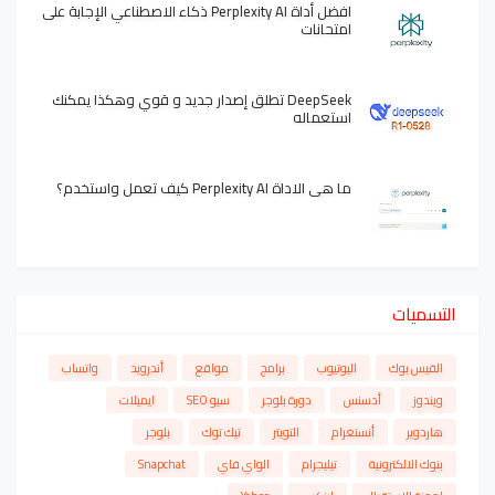
افضل أداة Perplexity AI ذكاء الاصطناعي الإجابة على
امتحانات
DeepSeek تطلق إصدار جديد و قوي وهكذا يمكنك
استعماله
ما هي الاداة Perplexity AI كيف تعمل واستخدم؟
التسميات
الفيس بوك
اليوتيوب
برامج
مواقع
أندرويد
واتساب
ويندوز
أدسنس
دورة بلوجر
سيو SEO
ايميلات
هاردوير
أنستغرام
التويتر
تيك توك
بلوجر
بنوك الالكترونية
تيليجرام
الواي فاي
Snapchat