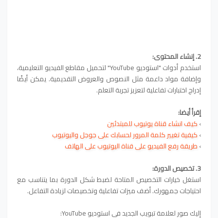
2. إنشاء المحتوى:
استخدم أدوات "استوديو YouTube" لتحميل مقاطع الفيديو التعليمية،
وإضافة مواد داعمة مثل النصوص والعروض التقديمية. يمكن أيضًا
إدراج اختبارات تفاعلية لتعزيز تجربة التعلم.
إقرأ أيضا:
›
كيف انشاء قناة يوتيوب للمبتدئين
›
كيفية تغيير كلمة المرور لحسابك على جوجل واليوتيوب
›
طريقة رفع الفيديو على قناة اليوتيوب على الهاتف
3. تخصيص الدورة:
استغل خيارات التخصيص المتاحة لضبط شكل الدورة بما يتناسب مع
احتياجات جمهورك. أضف ميزات تفاعلية وتخصيصات لزيادة التفاعل.
إليك صور لعلامة تبويب الجديد في استوديو YouTube: