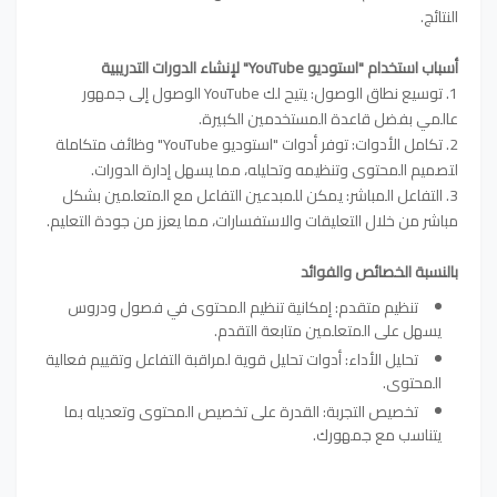
النتائج.
أسباب استخدام "استوديو YouTube" لإنشاء الدورات التدريبية
1. توسيع نطاق الوصول: يتيح لك YouTube الوصول إلى جمهور
عالمي بفضل قاعدة المستخدمين الكبيرة.
2. تكامل الأدوات: توفر أدوات "استوديو YouTube" وظائف متكاملة
لتصميم المحتوى وتنظيمه وتحليله، مما يسهل إدارة الدورات.
3. التفاعل المباشر: يمكن للمبدعين التفاعل مع المتعلمين بشكل
مباشر من خلال التعليقات والاستفسارات، مما يعزز من جودة التعليم.
بالنسبة الخصائص والفوائد
تنظيم متقدم: إمكانية تنظيم المحتوى في فصول ودروس
يسهل على المتعلمين متابعة التقدم.
تحليل الأداء: أدوات تحليل قوية لمراقبة التفاعل وتقييم فعالية
المحتوى.
تخصيص التجربة: القدرة على تخصيص المحتوى وتعديله بما
يتناسب مع جمهورك.