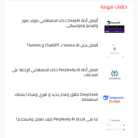
حلقات مهمة
أفضل أداة DeepAI ذكاء الاصطناعي مولد صور
وفيديو وموسيقى
أفضل بديل Venice.AI لـ ChatGPT و Gemini؟
افضل أداة Perplexity AI ذكاء الاصطناعي الإجابة على
امتحانات
DeepSeek تطلق إصدار جديد و قوي وهكذا يمكنك
استعماله
ما هي الاداة Perplexity AI كيف تعمل واستخدم؟