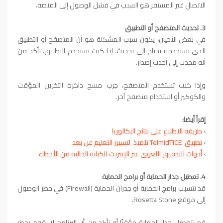
الاتصال غير المستقر هو السبب في فشل الوصول إلى المنصة.
3. تحديث المتصفح أو التطبيق
في بعض الأحيان، يكون سبب المشكلة هو أن المتصفح أو التطبيق
الذي تستخدمه يحتاج إلى تحديث. إذا كنت تستخدم التطبيق، تأكد من
أنه محدث إلى أحدث إصدار.
وإذا كنت تستخدم المتصفح، جرب مسح ذاكرة التخزين المؤقت
والكوكيز أو استخدام متصفح آخر.
إقرأ أيضا:
›
طريقة الاطلاع على نتائج البكالوريا
›
تطبيق TelmidTICE تلميذ لتسيير التعليم عن بعد
›
أدوات للتدقيق اللغوي عبر الإنترنت للكتابة الخالية من الأخطاء
4. تعطيل جدار الحماية أو برامج الحماية
قد تتسبب برامج الحماية أو جدران الحماية (Firewall) في حظر الوصول
إلى موقع Rosetta Stone.
قم بتعطيل جدار الحماية مؤقتًا أو تأكد من أن البرنامج لا يقوم بحظر