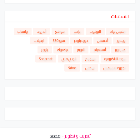
التسميات
الفيس بوك
اليوتيوب
برامج
مواقع
أندرويد
واتساب
ويندوز
أدسنس
دورة بلوجر
سيو SEO
ايميلات
هاردوير
أنستغرام
التويتر
تيك توك
بلوجر
بنوك الالكترونية
تيليجرام
الواي فاي
Snapchat
اجهزة الاستقبال
لينكس
Yahoo
تعريب و تطوير -
محمد