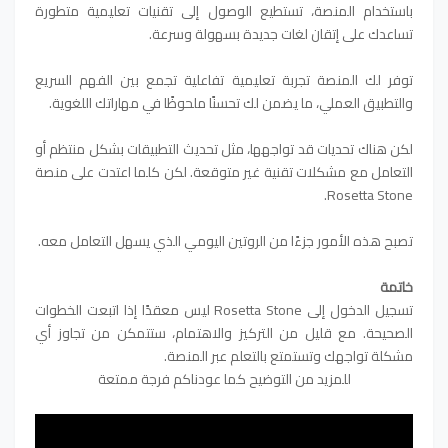
باستخدام المنصة، تستطيع الوصول إلى تقنيات تعليمية متطورة
تساعدك على إتقان لغات جديدة بسهولة وسرعة.
توفر لك المنصة تجربة تعليمية تفاعلية تجمع بين الفهم السريع
والتطبيق العملي، ما يضمن لك تحسنًا ملحوظًا في مهاراتك اللغوية.
لكن هناك تحديات قد تواجهها، مثل تحديث التطبيقات بشكل منتظم أو
التعامل مع مشكلات تقنية غير متوقعة. لكن كلما اعتدت على منصة
Rosetta Stone.
تصبح هذه الأمور جزءًا من الروتين اليومي الذي يسهل التعامل معه.
خاتمة
تسجيل الدخول إلى Rosetta Stone ليس معقدًا إذا اتبعت الخطوات
الصحيحة. مع قليل من التركيز والاهتمام، ستتمكن من تجاوز أي
مشكلة تواجهك وتستمتع بالتعلم عبر المنصة.
للمزيد من الت
و
ضيح كما عودناكم فرجة ممتعة