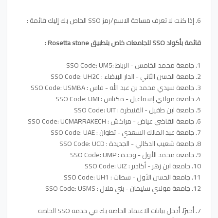
6. إذا كنت لا تعرف مساحة الاسم/رمز SSO الخاص بك إليك قائمة :
قائمة بأكواد SSO للجامعات خاص بتطبيق Rosetta stone :
1. جامعة محمد الخامس - الرباط :SSO Code: UM5
2. جامعة الحسن الثاني - الدار البيضاء : SSO Code: UH2C
3. جامعة سيدي محمد بن عبد الله - فاس : SSO Code: USMBA
4. جامعة مولاي إسماعيل - مكناس : SSO Code: UMI
5. جامعة ابن طفيل - القنيطرة : SSO Code: UIT
6. جامعة القاضي عياض - مراكش : SSO Code: UCMARRAKECH
7. جامعة عبد المالك السعدي - تطوان : SSO Code: UAE
8. جامعة شعيب الدكالي - الجديدة : SSO Code: UCD
9. جامعة محمد الأول - وجدة : SSO Code: UMP
10. جامعة ابن زهر - أكادير : SSO Code: UIZ
11. جامعة الحسن الأول - سطات : SSO Code: UH1
12. جامعة مولاي سليمان - بني ملال : SSO Code: USMS
7.
أخيرًا، أدخل بيانات الاعتماد الخاصة بك في خدمة SSO الخاصة