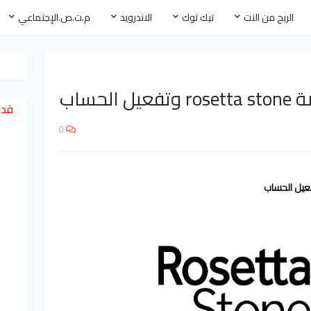
الربح من النت
تيك توك
الاندرويد
م.ت.ص.الإجتماعي
لحساب
قد 
0