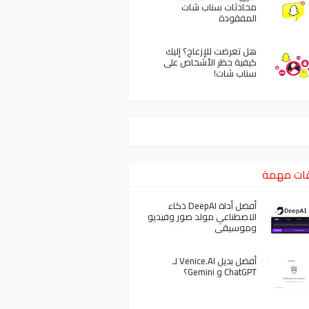
محادثات سناب شات
المفقودة
هل تعرضت للإزعاج؟ إليك
كيفية حظر الأشخاص على
سناب شات!
ات مهمة
أفضل أداة DeepAI ذكاء
الاصطناعي مولد صور وفيديو
وموسيقى
أفضل بديل Venice.AI لـ
ChatGPT و Gemini؟