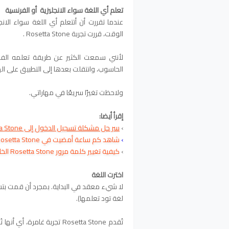
تعلم أي اللغة سواء الانجليزية أو الفرنسية
عندما تقررت أن أتتعلم أي اللغة سواء الانج
الوقت، قررت تجربة Rosetta Stone .
لأنني سمعت الكثير عن طريقة تعلمه الفعا
الحاسوب، وانتقلت بعدها إلى التطبيق على ال
ولاحظت تغيرًا سريعًا في مهاراتي.
إقرأ أيضا:
›
سر حل مشكلة تسجيل الدخول إلى Rosetta Stone!
›
شاهد كم ساعة أمضيت في Rosetta Stone!
›
كيفية تغيير كلمة مرور Rosetta Stone الخاصة بك
اخترت اللغة
لا شيء معقد في البداية. بمجرد أن قمت بتسجي
لغة تود تعلمها).
تُقدم Rosetta Stone تجربة غ