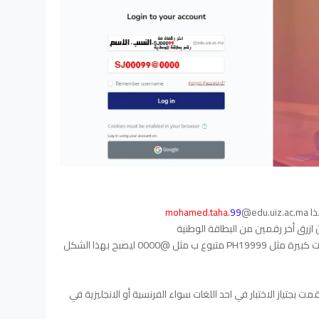
ذا
@edu.uiz.ac.ma
99
.
mohamed.taha
2. كلمة السر هي رقم البطاقة مكتوب كلمات كبيرة مثل PH19999 متبوع ب مثل @0000 ليصبح بهذا الشكل
قمت بجتياز الاختبار في احد اللغات سواء الفرنسية أو الانجليزية في