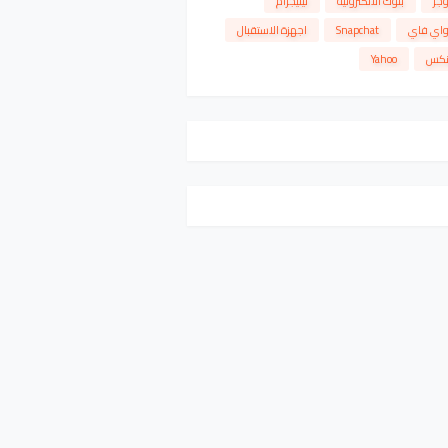
وجر
بنوك الالكترونية
تيليجرام
واي فاي
Snapchat
اجهزة الاستقبال
نكس
Yahoo