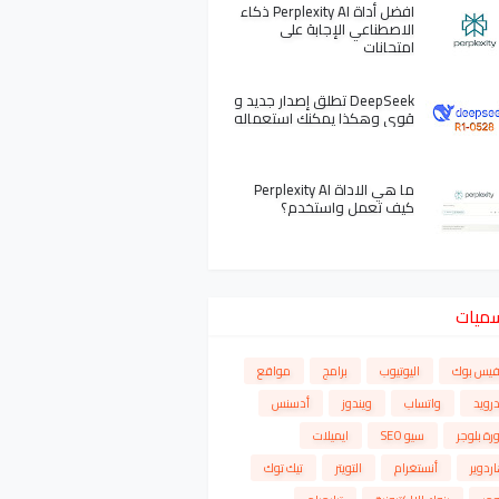
افضل أداة Perplexity AI ذكاء
الاصطناعي الإجابة على
امتحانات
DeepSeek تطلق إصدار جديد و
قوي وهكذا يمكنك استعماله
ما هي الاداة Perplexity AI
كيف تعمل واستخدم؟
سميات
فيس بوك
اليوتيوب
برامج
مواقع
درويد
واتساب
ويندوز
أدسنس
رة بلوجر
سيو SEO
ايميلات
ردوير
أنستغرام
التويتر
تيك توك