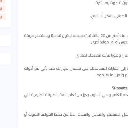
بل
كون قصيرة ومباشرة.
ال
لم الصوتي بشكل أساسي.
لي
Rosetta Stone هو برنامج تعليم لغة موجود منذ أكثر من 20 عامًا. تم تصميمه ليكون تفاعليًا ويستخدم طريقة
درس أو أي موارد أخرى.
ين وصورًا مرئية لتعليمك لغة. ي
لى اختبارات لمساعدتك على تحسين مهاراتك كما يأتي مع أدوات
 وتعزيز ما تعلموه.
 على طريقة التعلم الغامر، وهي أسلوب يعزز من تعلم اللغة بالطريقة الطبيعية التي
لال الاستماع والتفاعل والتحدث، بدلاً من حفظ القواعد اللغوية أو