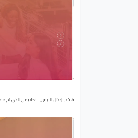
4. قم بإدخال الايميل الاكاديمي الذي تم منحك أياه عندما قمت بالتسجيل في الكلية كما يظهر في الصورة: