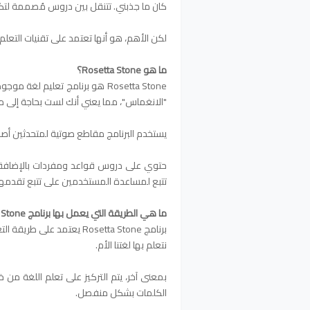
كان ما جذبني. تتنقل بين دروس مُصممة لت
لكن الأهم، هو أنها تعتمد على تقنيات التع
ما هو Rosetta Stone؟
"الانغماس"، مما يعني أنك لست بحاجة إلى م
يستخدم البرنامج مقاطع صوتية لمتحدثين أصلي
حتوي على دروس قواعد ومفردات بالإضافة إ
تتبع لمساعدة المستخدمين على تتبع تقدمهم
ما هي الطريقة التي يعمل بها برنامج Rosetta Stone؟
برنامج Rosetta Stone يعتمد
نتعلم بها لغتنا الأم.
بمعنى آخر، يتم التركيز على تعلم اللغة من خ
الكلمات بشكل منفصل.