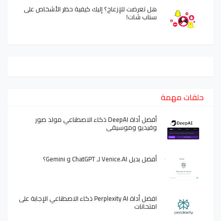
هل تعرضت للإزعاج؟ إليك كيفية حظر الأشخاص على
سناب شات!
حلقات مهمة
أفضل أداة DeepAI ذكاء الاصطناعي مولد صور
وفيديو وموسيقى
أفضل بديل Venice.AI لـ ChatGPT و Gemini؟
افضل أداة Perplexity AI ذكاء الاصطناعي الإجابة على
امتحانات