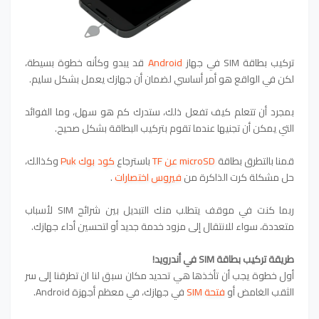
تركيب بطاقة SIM في جهاز
Android
قد يبدو وكأنه خطوة بسيطة،
لكن في الواقع هو أمر أساسي لضمان أن جهازك يعمل بشكل سليم.
بمجرد أن تتعلم كيف تفعل ذلك، ستدرك كم هو سهل، وما الفوائد
التي يمكن أن تجنيها عندما تقوم بتركيب البطاقة بشكل صحيح.
قمنا بالتطرق
بطاقة
microSD عن TF
باسترجاع
كود بوك Puk
وكذالك،
حل مشكلة كرت الذاكرة من
فيروس اختصارات
.
ربما كنت في موقف يتطلب منك التبديل بين شرائح SIM لأسباب
متعددة، سواء للانتقال إلى مزود خدمة جديد أو لتحسين أداء جهازك.
طريقة تركيب بطاقة SIM في أندرويد!
أول خطوة يجب أن تأخذها هي تحديد مكان سبق لنا ان تطرقنا إلى سر
الثقب الغامض أو
فتحة SIM
في جهازك، في معظم أجهزة Android.