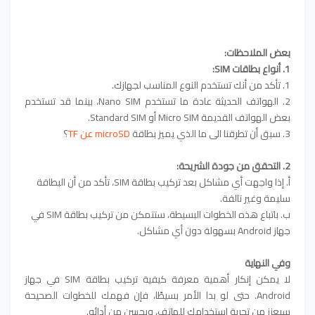
بعض الملاحظات:
1. أنواع بطاقات SIM:
1. تأكد من أنك تستخدم النوع المناسب لجهازك.
2. الهواتف الحديثة عادة ما تستخدم Nano SIM، بينما قد تستخدم
بعض الهواتف القديمة Micro SIM أو Standard SIM.
3. سبق أن تطرقنا الى ما الذي يميز بطاقة
microSD عن TF
؟
2. التحقق من جودة الشريحة:
أ. إذا واجهت أي مشاكل بعد تركيب بطاقة SIM، تأكد من أن البطاقة
سليمة وغير تالفة.
ب. باتباع هذه الخطوات البسيطة، ستتمكن من تركيب بطاقة SIM في
جهاز Android بسهولة دون أي مشاكل.
وفي النهاية
لا يمكن إنكار أهمية معرفة كيفية تركيب بطاقة SIM في جهاز
Android. حتى لو بدا الأمر بسيطًا، فإن فهمك للخطوات الصحيحة
سيعزز من تجربة استخدامك للهاتف، ويحسن من أدائه.