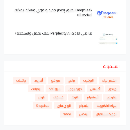
DeepSeek تطلق إصدار جديد و قوي وهكذا يمكنك
استعماله
ما هي الاداة Perplexity AI كيف تعمل واستخدم؟
التسميات
الفيس بوك
اليوتيوب
برامج
مواقع
أندرويد
واتساب
ويندوز
أدسنس
دورة بلوجر
سيو SEO
ايميلات
هاردوير
أنستغرام
التويتر
تيك توك
بلوجر
بنوك الالكترونية
تيليجرام
الواي فاي
Snapchat
اجهزة الاستقبال
لينكس
Yahoo