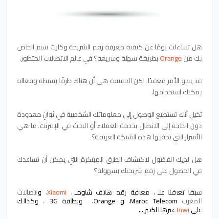
هل تساءلت يومًا عن كيفية معرفة رقم الشريحة وكارت سيم الخاص
بك من
Orange
بطريقة سهلة وسريعة؟ في عالم الاتصالات المتطور.
قد يبدو الأمر معقدًا، لكن الحقيقة هي أن هناك طرقًا بسيطة وفعالة
يمكنك استخدامها.
تخيل أنك تستطيع الوصول إلى معلوماتك الشخصية في ثوانٍ معدودة
دون الحاجة إلى الاتصال بخدمة العملاء أو البحث في الإنترنت. ما هي
الأسرار التي تخفيها هذه الشبكة العريقة؟
هل لديك الفضول لاكتشاف الطرق المبتكرة التي يمكن أن تساعدك
في الحصول على رقم شريحتك بسهولة؟
سبقا تعرفنا على معرفة رقم هاتف
شاومي
Xiaomi
،
و
اتصالات
المغرب
Maroc Telecom
،
و
Orange
،
و
بطاقة 3G
،
وكذالك
على
Inwi
غيرها الكتير ...