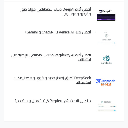
أفضل أداة DeepAI ذكاء الاصطناعي مولد صور
وفيديو وموسيقى
أفضل بديل Venice.AI لـ ChatGPT و Gemini؟
افضل أداة Perplexity AI ذكاء الاصطناعي الإجابة على
امتحانات
DeepSeek تطلق إصدار جديد و قوي وهكذا يمكنك
استعماله
ما هي الاداة Perplexity AI كيف تعمل واستخدم؟