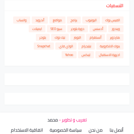
التسميات
الفيس بوك
اليوتيوب
برامج
مواقع
أندرويد
واتساب
ويندوز
أدسنس
دورة بلوجر
سيو SEO
ايميلات
هاردوير
أنستغرام
التويتر
تيك توك
بلوجر
بنوك الالكترونية
تيليجرام
الواي فاي
Snapchat
اجهزة الاستقبال
لينكس
Yahoo
تعريب و تطوير -
محمد
أتصل بنا
من نحن
سياسة الخصوصية
اتفاقية الاستخدام