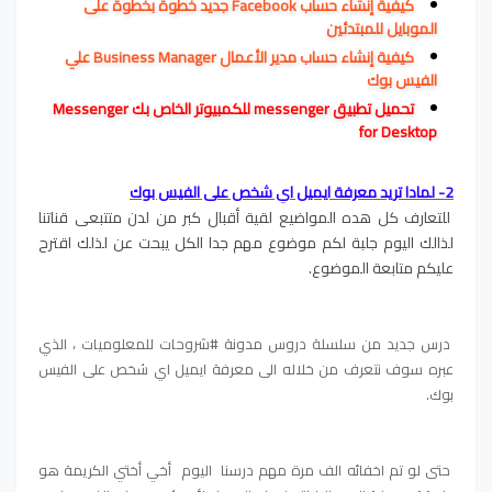
كيفية إنشاء حساب Facebook جديد خطوة بخطوة على
الموبايل للمبتدئين
كيفية إنشاء حساب مدير الأعمال Business Manager علي
الفيس بوك
تحميل تطبيق messenger للكمبيوتر الخاص بك Messenger
for Desktop
2- لمادا تريد
معرفة ايميل اي شخص على الفيس بوك
للتعارف كل هده المواضيع لقية أقبال كبر من لدن متتبعي قناتنا
لذالك اليوم جلبة لكم موضوع مهم جدا الكل يبحت عن لذلك اقترح
عليكم متابعة الموضوع.
درس جديد من سلسلة دروس مدونة #شروحات للمعلوميات ، الذي
عبره سوف نتعرف من خلاله الى معرفة ايميل اي شخص على الفيس
بوك.
حتى لو تم اخفائه الف مرة مهم درسنا اليوم أخي أختي الكريمة هو