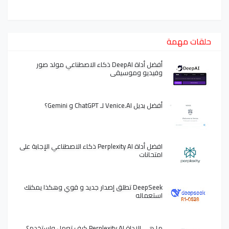
حلقات مهمة
أفضل أداة DeepAI ذكاء الاصطناعي مولد صور
وفيديو وموسيقى
أفضل بديل Venice.AI لـ ChatGPT و Gemini؟
افضل أداة Perplexity AI ذكاء الاصطناعي الإجابة على
امتحانات
DeepSeek تطلق إصدار جديد و قوي وهكذا يمكنك
استعماله
ما هي الاداة Perplexity AI كيف تعمل واستخدم؟