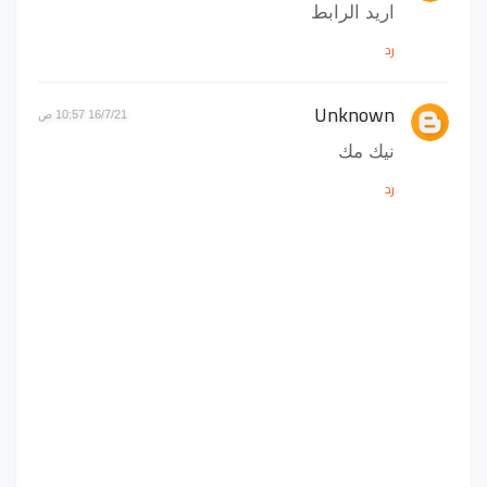
اريد الرابط
رد
Unknown
16/7/21 10:57 ص
نيك مك
رد