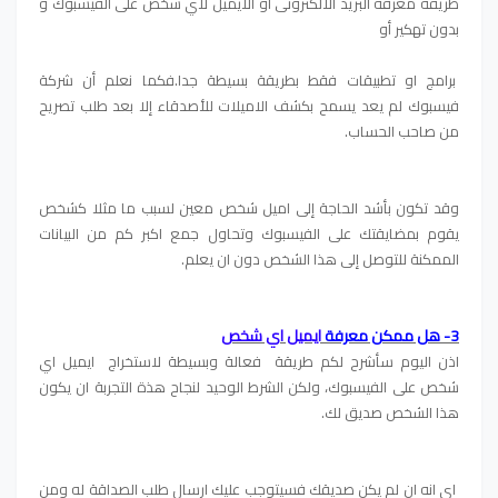
طريقة معرفة البريد الالكترونى او الايميل لأي شخص على الفيسبوك و
بدون تهكير أو
برامج او تطبيقات فقط بطريقة بسيطة جدا.فكما نعلم أن شركة
فيسبوك لم يعد يسمح بكشف الاميلات للأصدقاء إلا بعد طلب تصريح
من صاحب الحساب.
وقد تكون بأشد الحاجة إلى اميل شخص معين لسبب ما مثلا كشخص
يقوم بمضايقتك على الفيسبوك وتحاول جمع اكبر كم من البيانات
الممكنة للتوصل إلى هذا الشخص دون ان يعلم.
3- هل ممكن معرفة
ايميل اي شخص
اذن اليوم سأشرح لكم طريقة فعالة وبسيطة لاستخراج ايميل اي
شخص على الفيسبوك، ولكن الشرط الوحيد لنجاح هذة التجربة ان يكون
هذا الشخص صديق لك.
اي انه ان لم يكن صديقك فسيتوجب عليك ارسال طلب الصداقة له ومن