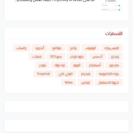
التسميات
الفيس بوك
اليوتيوب
برامج
مواقع
أندرويد
واتساب
ويندوز
أدسنس
دورة بلوجر
سيو SEO
ايميلات
هاردوير
أنستغرام
التويتر
تيك توك
بلوجر
بنوك الالكترونية
تيليجرام
الواي فاي
Snapchat
اجهزة الاستقبال
لينكس
Yahoo