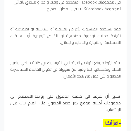
في مجموعات Facebook متعددة في وقت واحد أو ملصق تلقائي
لمجموعة Facebook؟ انت في المكان الصحيح…
فقد يستخدم الفيسبوك لأغراض تعليمية أو سياسية او اجتماعية أو
لقيادة حملات توعوية مجتمعية او لأغراض ترفيهية أو للعلاقات
الاجتماعية او للتجارة والدعاية والإعلان.
فقد ارتبط موقع التواصل الاجتماعي الفيسبوك في كافة مناحي وامور
الحياة ومتطلباتها. لما وفره من سهولة في تكوين القاعدة الجماهيرية
المطلوبة لأي عمل من هذه الأعمال،
سبق أن تطرقنا الى كيفية الحصول على روابط الانضمام الى
مجموعات أجنبية موقع كنز جديد الحصول على ارقام بنات على
الواتساب.
- اقرأ أيضًا :