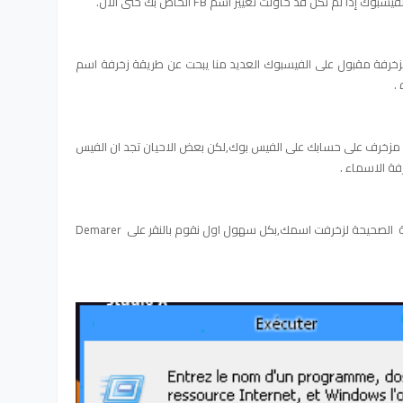
م تكن قد حاولت تغيير اسم FB الخاص بك حتى الآن.
خرفة مقبول على الفيسبوك العديد منا يبحت عن طريقة زخرفة اسم
.
سم مزخرف على حسابك على الفيس بوك,لكن بعض الاحيان تجد ان الفيس
ة الاسماء .
لكن بحول الله في درسنا اليوم ساريكم الطريقة الصحيحة لزخرفت اسمك,بكل سهول اول نقوم بالنقر على Demarer