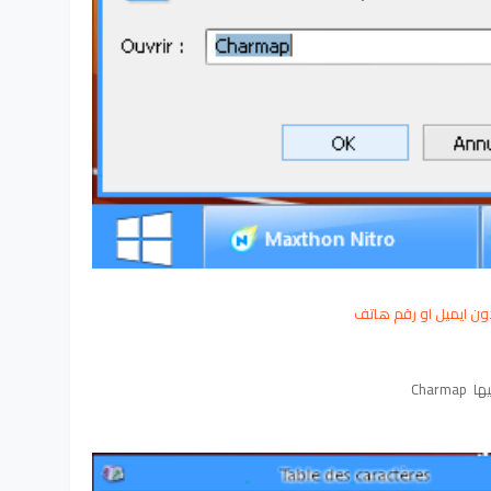
ن ايميل او رقم هاتف