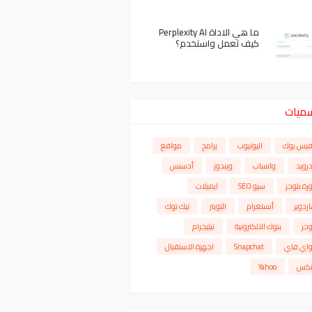
ما هي الاداة Perplexity AI
كيف تعمل واستخدم؟
سميات
فيس بوك
اليوتيوب
برامج
مواقع
درويد
واتساب
ويندوز
أدسنس
رة بلوجر
سيو SEO
ايميلات
ردوير
أنستغرام
التويتر
تيك توك
وجر
بنوك الالكترونية
تيليجرام
واي فاي
Snapchat
اجهزة الاستقبال
نكس
Yahoo