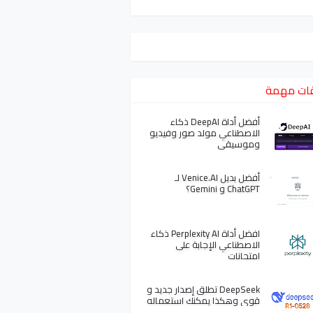
ات مهمة
أفضل أداة DeepAI ذكاء
الاصطناعي مولد صور وفيديو
وموسيقى
أفضل بديل Venice.AI لـ
ChatGPT و Gemini؟
افضل أداة Perplexity AI ذكاء
الاصطناعي الإجابة على
امتحانات
DeepSeek تطلق إصدار جديد و
قوي وهكذا يمكنك استعماله