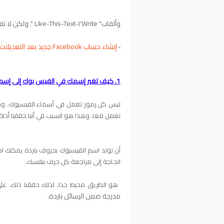
وألقاب" Like-This-Text-I'Write ". ولكن لا تفرط في ذلك.
›
إنشاء حساب Facebook جديد بعد التعديلات الاخيرة
1. كيف تغير إسمك في الفيس بوك إلى إسم مزخرفة مقبولة على الفيسبوك
ليس كل رموز تعمل في أسماء الفيسبوك. ومن
تعمل معا. وهذا هو السبب في أننا حققنا أداة
أن تولد اسم الفيسبوك بحروف باردة يمكنك 
الحاجة إلى مراجعة كل حرف بنفسك.
على
هو الطريق محبط جدا، لذلك حققنا ذلك.
مدرجة ضمن الرسائل باردة.