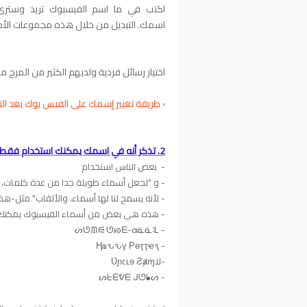
اكتب في ما اسم الفيسبوك تريد وسترى
اسمك. التبديل من خلال هذه مجموعات الأح
اختيار رسائل فردية ولديهم الكثير من المرح 
›
طريقة تغيير إسمك على الفيس بوك بعد التح
2. تذكر أنه في اسمك يمكنك استخدام فقط حروف
- بعض الناس استخدام
- و "لجعل أسماء طويلة جدا من عدة كلمات،
- لأنه يسمح لنا لها أسماء، والألقاب" مثل-هذا-النص I'Write ". ولكن لا ow
- هذه هي بعض من أسماء الفيسبوك يمكنك أن
- ᔖᘎᙢᙦ ᘎᘗᗴ-ᘳᓏᓏᒺ
- Ӊҩԅԅү Рѳҭҭҽԇ
-لاƲɲcʟɘ Ƨⱥɱ
- ᔕᖶᗴᕓᗴ ᒍᘎᖲᔕ