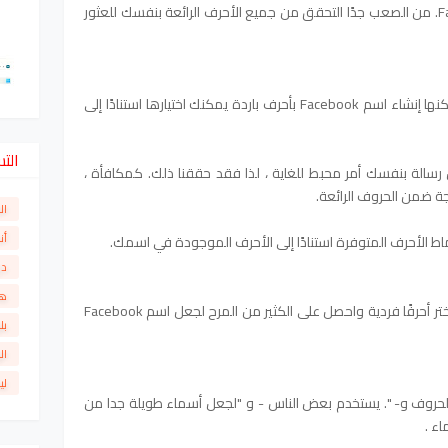
ليست كل الرموز تعمل في أسماء Facebook. من الصعب جدًا التحقق من جميع الأحرف الرائعة بنفسك للعثور
هذا هو السبب الذي جعلنا نوفر لك أداة يمكنها إنشاء اسم Facebook بأحرف باردة يمكنك اختيارها استنادًا إلى
الت
رسالة بنفسك أمر محبط للغاية ، لذا فقد حققنا ذلك. كمكافأة ،
ة ضمن الحروف الرائعة.
ال
أن
دو
ها
قم بالتبديل بين مجموعات الأحرف هذه ، واختر أحرفًا فردية واحصل على الكثير من المرح لجعل اسم Facebook
بل
ال
لي
حروف و- "
. يستخدم بعض الناس - و "لجعل أسماء طويلة جدا من
اء .