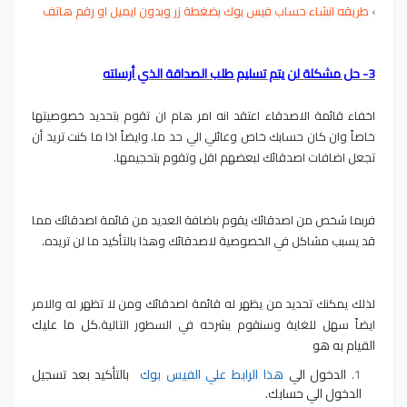
›
طريقه انشاء حساب فيس بوك بضغطة زر وبدون ايميل او رقم هاتف
3- حل مشكلة لن يتم تسليم طلب الصداقة الذي أرسلته
اخفاء قائمة الاصدقاء اعتقد انه امر هام ان تقوم بتحديد خصوصيتها
خاصاً وان كان حسابك خاص وعائلي الي حد ما. وايضاً اذا ما كنت تريد أن
تجعل اضافات اصدقائك لبعضهم اقل وتقوم بتحجيمها.
فربما شخص من اصدقائك يقوم باضافة العديد من قائمة اصدقائك مما
قد يسبب مشاكل في الخصوصية لاصدقائك وهذا بالتأكيد ما لن تريده.
لذلك يمكنك تحديد من يظهر له قائمة اصدقائك ومن لا تظهر له والامر
كل ما عليك
ايضاً سهل للغاية وسنقوم بشرحه في السطور التالية.
القيام به هو
الدخول الي
هذا الرابط علي الفيس بوك
بالتأكيد بعد تسجيل
الدخول الي حسابك.