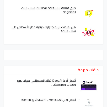
طرق فعالة لاستعادة محادثات سناب شات
المفقودة
هل تعرضت للإزعاج؟ إليك كيفية حظر الأشخاص على
سناب شات!
حلقات مهمة
أفضل أداة DeepAI ذكاء الاصطناعي مولد صور
وفيديو وموسيقى
أفضل بديل Venice.AI لـ ChatGPT و Gemini؟