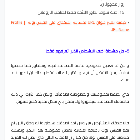
زوار مجهولين.
حيث سوف تظهر اللائحة فقط لصاحب البروفايل.
›
كيفية تغيير عنوان URL لحسابك الشخصي على الفيس بوك | Profile
URL Name
5- حل مشكلة اضف الاشخاص الذين تعرفهم فقط
والان تم تعديل خصوصية قائمة الاصدقاء لديك وستظهر كما حددتها
تماماً. ومن الافضل أن تجعلها تظهر لك انت فقط وبذلك لن تظهر لاحد
غيرك.
حتي تحتفظ بخصوصيتك وبخصوصية اصدقائك. ولكن كما اشرت الي ذلك
فاصدقاء الاصدقاء سيظهروا ولا يمكن باي شكل تحديد خصوصيتهم.
فالاصدقاء المشتركين بين وبين احد اصدقاء سيظهروا له وحتي الان لم
يقم الفيس بوك باضافة امكانية تعديل خصوصية هذا الامر. ويمكنك
متابعتنا علي الفيس بوك من خلال زر الاعجاب التالي حتي يصل لك المزيد