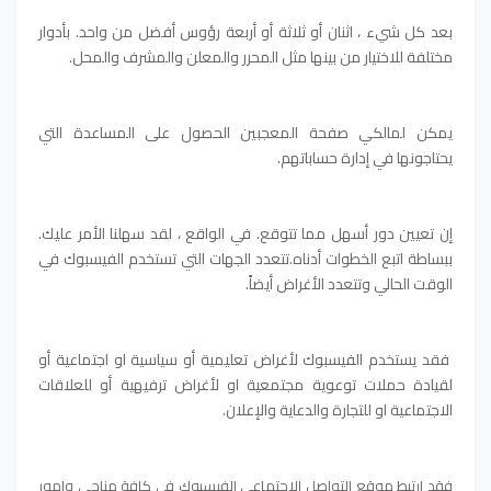
بعد كل شيء ، اثنان أو ثلاثة أو أربعة رؤوس أفضل من واحد.
بأدوار
مختلفة للاختيار من بينها مثل المحرر والمعلن والمشرف والمحل.
يمكن لمالكي صفحة المعجبين الحصول على المساعدة التي
يحتاجونها في إدارة حساباتهم.
إن تعيين دور أسهل مما تتوقع. في الواقع ، لقد سهلنا الأمر عليك.
ببساطة اتبع الخطوات أدناه.
تتعدد الجهات التي تستخدم الفيسبوك في
الوقت الحالي وتتعدد الأغراض أيضاً.
فقد يستخدم الفيسبوك لأغراض تعليمية أو سياسية او اجتماعية أو
لقيادة حملات توعوية مجتمعية او لأغراض ترفيهية أو للعلاقات
الاجتماعية او للتجارة والدعاية والإعلان.
فقد ارتبط موقع التواصل الاجتماعي الفيسبوك في كافة مناحي وامور