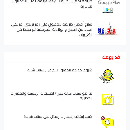
طريقة تحميل تطبيقات Google Play على الكمبيوتر
مباشرة
سارع أفضل طريقة للحصول على رمز بريدي امريكي
لعدد من المدن والولايات الأمريكية تم حفظ كل
التغييرات
قد يهمك
شروط جديدة لتحقيق الربح على سناب شات
ما هو سناب شات بلس؟ اختلافات الرئيسية والمميزات
الحصرية
كيف إيقاف إشعارات رسائل على سناب شات؟