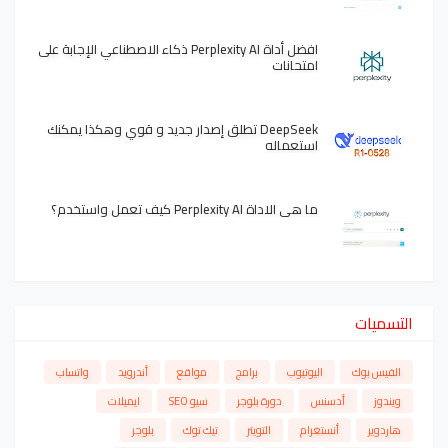
افضل أداة Perplexity AI ذكاء الاصطناعي الإجابة على
امتحانات
DeepSeek تطلق إصدار جديد و قوي وهكذا يمكنك
استعماله
ما هي الاداة Perplexity AI كيف تعمل واستخدم؟
التسميات
الفيس بوك
اليوتيوب
برامج
مواقع
أندرويد
واتساب
ويندوز
أدسنس
دورة بلوجر
سيو SEO
ايميلات
هاردوير
أنستغرام
التويتر
تيك توك
بلوجر