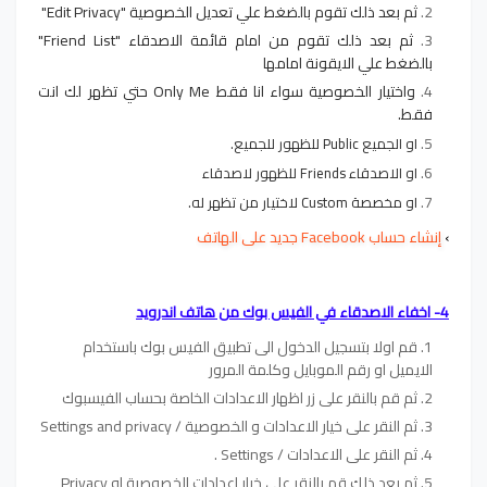
ثم بعد ذلك تقوم بالضغط علي
تعديل الخصوصية "Edit Privacy"
ثم بعد ذلك تقوم من امام قائمة الاصدقاء "Friend List"
بالضغط علي الايقونة امامها
واختيار الخصوصية سواء انا فقط Only Me حتي تظهر لك انت
فقط.
او الجميع Public للظهور للجميع.
او الاصدقاء Friends للظهور لاصدقاء
او مخصصة Custom لاختيار من تظهر له.
›
إنشاء حساب Facebook جديد على الهاتف
4- اخفاء الاصدقاء في الفيس بوك من هاتف اندرويد
قم اولا بتسجيل الدخول الى تطبيق الفيس بوك باستخدام
الايميل او رقم الموبايل وكلمة المرور
ثم قم بالنقر على زر اظهار الاعدادات الخاصة بحساب الفيسبوك
ثم النقر على خيار الاعدادات و الخصوصية / Settings and privacy
ثم النقر على الاعدادات / Settings .
ثم بعد ذلك قم بالنقر على خيار اعدادات الخصوصية او Privacy