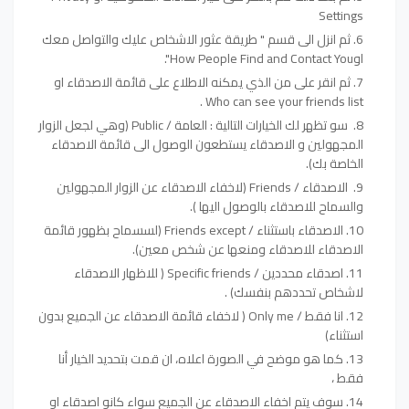
Settings
ثم انزل الى قسم " طريقة عثور الاشخاص عليك والتواصل معك
اوHow People Find and Contact You".
ثم انقر على من الذي يمكنه الاطلاع على قائمة الاصدقاء او
Who can see your friends list .
سو تظهر لك الخيارات التالية : العامة / Public (وهي لجعل الزوار
المجهولين و الاصدقاء يستطعون الوصول الى قائمة الاصدقاء
الخاصة بك).
الاصدقاء / Friends (لاخفاء الاصدقاء عن الزوار المجهولين
والسماح للاصدقاء بالوصول اليها ).
الاصدقاء باستثناء / Friends except (لسسماح بظهور قائمة
الاصدقاء للاصدقاء ومنعها عن شخص معين).
اصدقاء محددين / Specific friends ( للاظهار الاصدقاء
لاشخاص تحددهم بنفسك) .
انا فقط / Only me ( لاخفاء قائمة الاصدقاء عن الجميع بدون
استثناء)
كما هو موضح في الصورة اعلاه، ان قمت بتحديد الخيار أنا
فقط ،
سوف يتم اخفاء الاصدقاء عن الجميع سواء كانو اصدقاء او