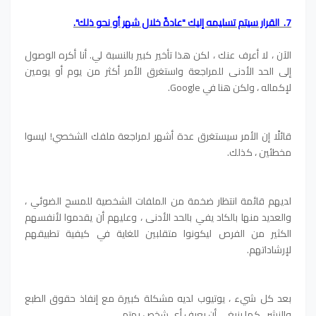
7. القرار سيتم تسليمه إليك "عادةً خلال شهر أو نحو ذلك".
الآن ، لا أعرف عنك ، لكن هذا تأخير كبير بالنسبة لي. أنا أكره الوصول
إلى الحد الأدنى للمراجعة واستغرق الأمر أكثر من يوم أو يومين
لإكماله ، ولكن هنا في Google.
قائلًا إن الأمر سيستغرق عدة أشهر لمراجعة ملفك الشخصي! ليسوا
مخطئين ، كذلك.
لديهم قائمة انتظار ضخمة من الملفات الشخصية للمسح الضوئي ،
والعديد منها بالكاد يفي بالحد الأدنى ، وعليهم أن يقدموا لأنفسهم
الكثير من الفرص ليكونوا متقلبين للغاية في كيفية تطبيقهم
لإرشاداتهم.
بعد كل شيء ، يوتيوب لديه مشكلة كبيرة مع إنفاذ حقوق الطبع
والنشر ، كما ينبغي أن يعرف أي شخص يهتم.