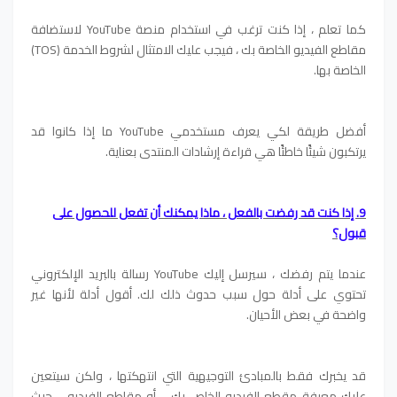
كما تعلم ، إذا كنت ترغب في استخدام منصة YouTube لاستضافة
مقاطع الفيديو الخاصة بك ، فيجب عليك الامتثال لشروط الخدمة (TOS)
الخاصة بها.
أفضل طريقة لكي يعرف مستخدمي YouTube ما إذا كانوا قد
يرتكبون شيئًا خاطئًا هي قراءة إرشادات المنتدى بعناية.
9. إذا كنت قد رفضت بالفعل ، ماذا يمكنك أن تفعل للحصول على
قبول؟
عندما يتم رفضك ، سيرسل إليك YouTube رسالة بالبريد الإلكتروني
تحتوي على أدلة حول سبب حدوث ذلك لك. أقول أدلة لأنها غير
واضحة في بعض الأحيان.
قد يخبرك فقط بالمبادئ التوجيهية التي انتهكتها ، ولكن سيتعين
عليك معرفة مقطع الفيديو الخاص بك - أو مقاطع الفيديو - حيث