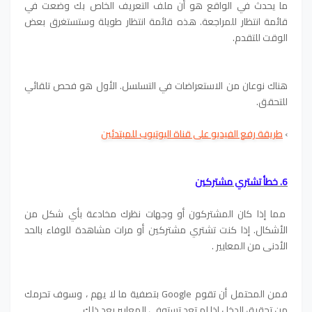
ما يحدث في الواقع هو أن ملف التعريف الخاص بك وضعت في
قائمة انتظار للمراجعة. هذه قائمة انتظار طويلة وستستغرق بعض
الوقت للتقدم.
هناك نوعان من الاستعراضات في التسلسل. الأول هو فحص تلقائي
للتحقق.
›
طريقة رفع الفيديو على قناة اليوتيوب للمبتدئين
6. خطأ تشتري مشتركين
مما إذا كان المشتركون أو وجهات نظرك مخادعة بأي شكل من
الأشكال. إذا كنت تشتري مشتركين أو مرات مشاهدة للوفاء بالحد
الأدنى من المعايير .
فمن المحتمل أن تقوم Google بتصفية ما لا يهم ، وسوف تحرمك
من تحقيق الدخل إذا لم تعد تستوفي المعايير بعد ذلك.