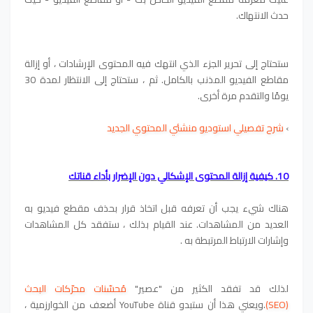
حدث الانتهاك.
ستحتاج إلى تحرير الجزء الذي انتهك فيه المحتوى الإرشادات ، أو إزالة
مقاطع الفيديو المذنب بالكامل. ثم ، ستحتاج إلى الانتظار لمدة 30
يومًا والتقدم مرة أخرى.
›
شرح تفصيلي استوديو منشئي المحتوي الجديد
10. كيفية إزالة المحتوى الإشكالي دون الإضرار بأداء قناتك
هناك شيء يجب أن تعرفه قبل اتخاذ قرار بحذف مقطع فيديو به
العديد من المشاهدات. عند القيام بذلك ، ستفقد كل المشاهدات
وإشارات الارتباط المرتبطة به .
لذلك قد تفقد الكثير من "عصير"
مُحسّنات محرّكات البحث
(SEO)
.ويعني هذا أن ستبدو قناة YouTube أضعف من الخوارزمية ،