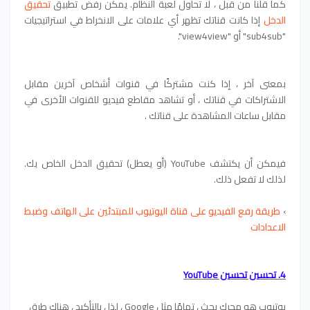
كما قلنا من قبل ، لا تحاول لعبة النظام. يمكن رفض تطبيق
تحقيق
الدخل
إذا كانت قناتك تظهر أي علامات على الانخراط في استراتيجيات
"sub4sub" أو "view4view".
بمعنى آخر ، إذا كنت مشتركًا في قنوات أشخاص آخرين مقابل
الاشتراكات في قناتك ، أو تشاهد مقاطع فيديو للقنوات الأخرى في
مقابل ساعات المشاهدة على قناتك .
فيمكن أن يكتشف YouTube (أو يعطل) تحقيق الدخل الخاص بك.
لذلك لا تفعل ذلك.
›
طريقة رفع الفيديو على قناة اليوتيوب للمبتدئين على الهاتف وضبط
الاعدادات
4. تحسين تحسين YouTube
يوتيوب هو محرك بحث ، تمامًا مثل Google ، لذا ، بالتأكيد ، هناك طرق