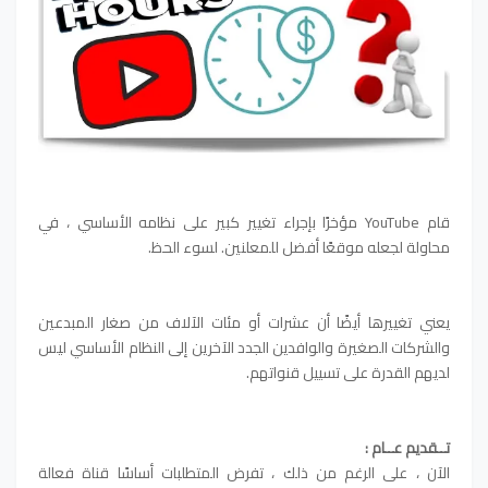
قام YouTube مؤخرًا بإجراء تغيير كبير على نظامه الأساسي ، في
محاولة لجعله موقعًا أفضل للمعلنين. لسوء الحظ.
يعني تغييرها أيضًا أن عشرات أو مئات الآلاف من صغار المبدعين
والشركات الصغيرة والوافدين الجدد الآخرين إلى النظام الأساسي ليس
لديهم القدرة على تسييل قنواتهم.
تــقديم عــام :
الآن ، على الرغم من ذلك ، تفرض المتطلبات أساسًا قناة فعالة