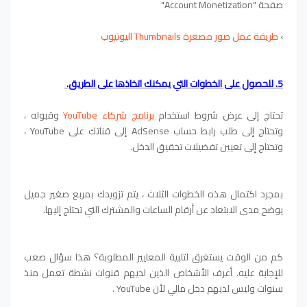
صفحة "Account Monetization"
›
طريقة عمل صور مصغرة Thumbnails اليوتيوب
5. للحصول على الخطوات التي يمكنك اتخاذها على الطريق.
تحتاج إلى عرض شروط استخدام
برنامج شركاء YouTube
وقبوله ،
وتحتاج إلى طلب رابط حساب AdSense إلى قناتك على YouTube ،
وتحتاج إلى تعيين تفضيلات تحقيق الدخل.
بمجرد اكتمال هذه الخطوات الثلاث ، يتم تزويدك بمربع صغير جميل
يوضح مدى الابتعاد عن أرقام الساعات والمشترك التي تحتاج إليها.
كم من الوقت يستغرق لتلبية المعايير المطلوبة؟ هذا سؤال صعب
للإجابة عليه. أعرف الأشخاص الذين لديهم قنوات نشطة تعمل منذ
سنوات وليس لديهم دخل مالي لأن YouTube .