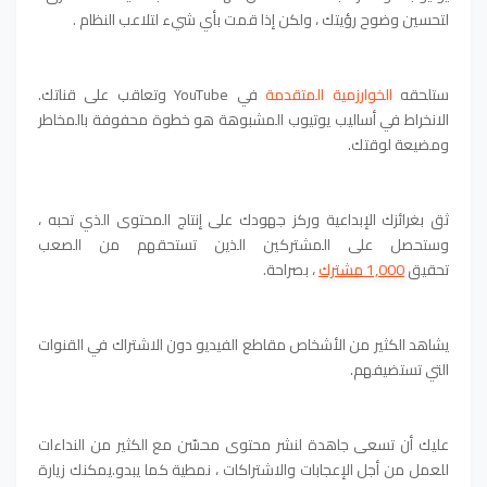
لتحسين وضوح رؤيتك ، ولكن إذا قمت بأي شيء لتلاعب النظام .
ستلحقه
الخوارزمية المتقدمة
في YouTube وتعاقب على قناتك.
الانخراط في أساليب يوتيوب المشبوهة هو خطوة محفوفة بالمخاطر
ومضيعة لوقتك.
ثق بغرائزك الإبداعية وركز جهودك على إنتاج المحتوى الذي تحبه ،
وستحصل على المشتركين الذين تستحقهم من الصعب
تحقيق
1,000 مشترك
، بصراحة.
يشاهد الكثير من الأشخاص مقاطع الفيديو دون الاشتراك في القنوات
التي تستضيفهم.
عليك أن تسعى جاهدة لنشر محتوى محسّن مع الكثير من النداءات
للعمل من أجل الإعجابات والاشتراكات ، نمطية كما يبدو.يمكنك زيارة