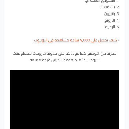
1. التسويق التابعة لها
2. بث مباشر
3. باتريون
4. الترويج
5. الرعاية
›
كيف تحصل على 4,000 ساعة مشاهدة في اليوتيوب
للمزيد من التوضيح كما عودناكم على مدونة شروحات للمعلوميات
شروحات دائما مرفوقة بالدرس فرجة ممتعة