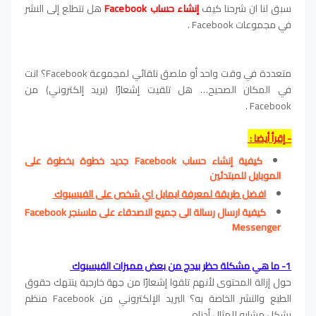
سبق لنا ان شرحنا كيف
إنشاء حساب
Facebook
هل تتطلع إلى النشر
في مجموعات Facebook .
متعددة في وقت واحد أو ملصق تلقائي لمجموعة Facebook؟ انت
في المكان الصحيح… هل تلقيت إشعارًا (بريد إلكتروني) من
Facebook .
-
إقرأ أيضا
:
كيفية إنشاء حساب Facebook جديد خطوة بخطوة على
الموبايل للمبتدئين
افضل طريقة لمعرفة ايمايل اي شخص على الفيسبوك
كيفية ارسال رسالة الى جميع الاصدقاء على ماسنجر Facebook
Messenger
1- ما هي مشكلة حظر بيدج من بعض مميزات الفيسبوك
حول إزالة المحتوى لأنهم تلقوا إشعارًا من جهة خارجية ينتهك حقوق
الطبع والنشر الخاصة به؟ البريد الإلكتروني من Facebook منظم
بشكل مشابه للمثال أدناه.