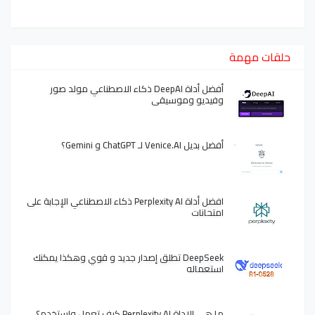
حلقات مهمة
أفضل أداة DeepAI ذكاء الاصطناعي مولد صور
وفيديو وموسيقى
أفضل بديل Venice.AI لـ ChatGPT و Gemini؟
افضل أداة Perplexity AI ذكاء الاصطناعي الإجابة على
امتحانات
DeepSeek تطلق إصدار جديد و قوي وهكذا يمكنك
استعماله
ما هي الاداة Perplexity AI كيف تعمل واستخدم؟