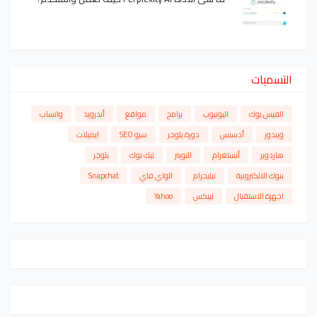
التسميات
الفيس بوك
اليوتيوب
برامج
مواقع
أندرويد
واتساب
ويندوز
أدسنس
دورة بلوجر
سيو SEO
ايميلات
هاردوير
أنستغرام
التويتر
تيك توك
بلوجر
بنوك الالكترونية
تيليجرام
الواي فاي
Snapchat
اجهزة الاستقبال
لينكس
Yahoo