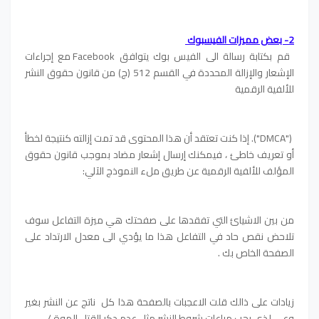
2- بعض مميزات الفيسبوك
قم بكتابة رسالة الى الفيس بوك
يتوافق Facebook مع إجراءات
الإشعار والإزالة المحددة في القسم 512 (ج) من قانون حقوق النشر
للألفية الرقمية
("DMCA"). إذا كنت تعتقد أن هذا المحتوى قد تمت إزالته كنتيجة لخطأ
أو تعريف خاطئ ، فيمكنك إرسال إشعار مضاد بموجب قانون حقوق
المؤلف للألفية الرقمية عن طريق ملء النموذج الآلي:
من بين الاشيائ التي تفقدها على صفحتك هي ميزة التفاعل سوف
تلاحض نقص حاد في التفاعل هذا ما يؤدي الى معدل الارتداد على
الصفحة الخاص بك .
زيادات على ذالك قلت الاعجبات بالصفحة هذا كل ناتج عن النشر بغير
وعي لذي يجب مراعات شروط النشر مثل عدم دكر القتل الموة /