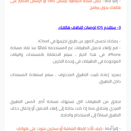
- إقرأ أيضا :
عمل نسخة احتياطية لرسائل SMS او الرسائل القصير على
هاتفك بدون برنامج
3- ستقدم iOS توصيات لتنظيف هاتفك.
- يمكنك تحسين الصور عن طريق تخزينها في iCloud.
- قم بإلغاء تحميل التطبيقات غير المستخدمة تلقائيًا عند نفاد مساحة
iPhone. في هذا الخيار ، سيتم الاحتفاظ بالمستندات والبيانات
الموجودة في التطبيقات في وحدة التخزين.
بمجرد إعادة تثبيت التطبيق المحذوف ، ستتم استعادة المستندات
داخل التطبيق.
تحقق من التطبيقات التي تستهلك مساحة أكبر. المس التطبيق
الفردي وتحقق مما إذا كنت بحاجة إلى إلغاء التحميل أو إكمال حذف
التطبيق استنادًا إلى الاستخدام والحاجة.
- إقرأ أيضا :
كيف تأخذ لقطة للشاشة أو سكرين شوت على هواتف