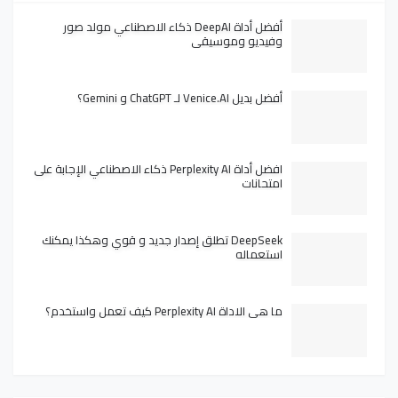
أفضل أداة DeepAI ذكاء الاصطناعي مولد صور
وفيديو وموسيقى
أفضل بديل Venice.AI لـ ChatGPT و Gemini؟
افضل أداة Perplexity AI ذكاء الاصطناعي الإجابة على
امتحانات
DeepSeek تطلق إصدار جديد و قوي وهكذا يمكنك
استعماله
ما هي الاداة Perplexity AI كيف تعمل واستخدم؟