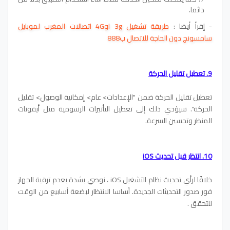
دائما.
- إقرأ أيضا :
طريقة تشغيل 3g او4G اتصالات المغرب لموبايل
سامسونج دون الحاجة للاتصال ب888
9. تعطيل تقليل الحركة
تعطيل تقليل الحركة ضمن "الإعدادات> عام> إمكانية الوصول> تقليل
الحركة". سيؤدي ذلك إلى تعطيل التأثيرات الرسومية مثل أيقونات
المنظر وتحسين السرعة.
10. انتظر قبل تحديث iOS
خلافًا لرأي تحديث نظام التشغيل iOS ، نوصي بشدة بعدم ترقية الجهاز
فور صدور التحديثات الجديدة. أساسا الانتظار لبضعة أسابيع من الوقت
للتحقق .