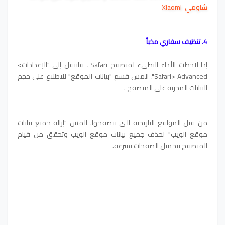
شاومي Xiaomi
4. تنظيف سفاري مخبأ
إذا لاحظت الأداء البطيء لمتصفح Safari ، فانتقل إلى "الإعدادات>
Safari> Advanced". المس قسم "بيانات الموقع" للاطلاع على حجم
البيانات المخزنة على المتصفح .
من قبل المواقع التاريخية التي تتصفحها. المس "إزالة جميع بيانات
موقع الويب" لحذف جميع بيانات موقع الويب وتحقق من قيام
المتصفح بتحميل الصفحات بسرعة.