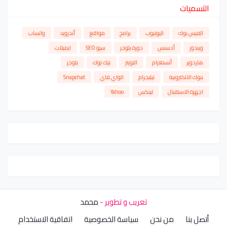
التسميات
الفيس بوك
اليوتيوب
برامج
مواقع
أندرويد
واتساب
ويندوز
أدسنس
دورة بلوجر
سيو SEO
ايميلات
هاردوير
أنستغرام
التويتر
تيك توك
بلوجر
بنوك الالكترونية
تيليجرام
الواي فاي
Snapchat
اجهزة الاستقبال
لينكس
Yahoo
تعريب و تطوير -
محمد
أتصل بنا
من نحن
سياسة الخصوصية
اتفاقية الاستخدام