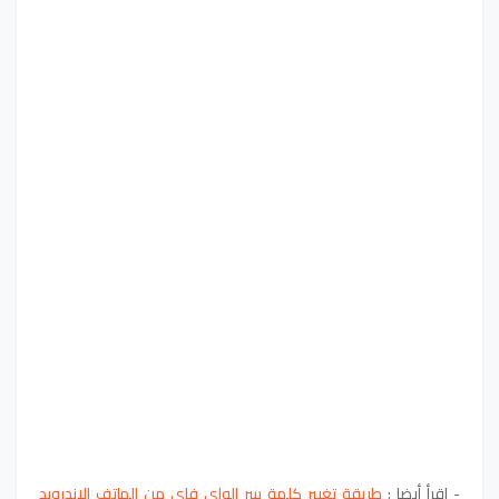
- إقرأ أيضا :
طريقة تغيير كلمة سر الواى فاى من الهاتف الاندرويد