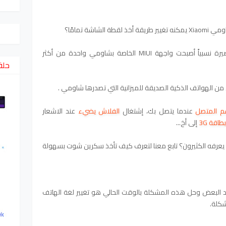
اشة تمامًا؟
طريقة عمل سكرين شوت خلال فترة قصيرة نسبياً أصبحت واجهة MIUI الخاصة بشاومي واحدة من أكثر
حلق
 من الهواتف الذكية الصديقة للميزانية التي تصدرها شاومي .
م المتصل
عندما يتصل بك، إشتغال
الفلاش يضيء
عند الاشعار
بطاقة 3G
إلى أخ...
 يعرفه الكثيرون؟ تابع معنا لتعرف كيف تأخذ سكرين شوت بسهولة
البعض وحل هذه المشكلة بالوقت الحالي هو تغيير لغة الهاتف
شكلة.