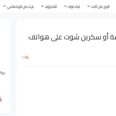
الربح من النت
تيك توك
الاندرويد
م.ت.ص.الإجتماعي
شة أو سكرين شوت على هواتف
0