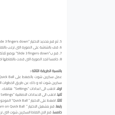
5. ثم قم بتحديد الاختيار “Slide 3 fingers down” بوضع ثلاثة اصابع على الشاشة .
6. قف بالشاشة على الصورة التى ترغب بالتقاطها .
7. قم ب“Slide 3 fingers down” بوضع ثلاثة اصابع على الشاشة لتصويرها .
8. خامسا لتجد الصورة التى قمت بالتقاطها اذهب الى الاستديو ثم الى مجلد screenshot .
بالنسبة الطريقة الثالثة :
سكرين شوت له و ذلك عن طريق الخطوات التال
اولا
،
اذهب الى اعدادات “Settings” هاتفك.
ثانيا
،
اذهب الى الاعدادات الاضافية “Additional Settings”.
ثالثا
،
اضغط على الاختيار ” Quick Ball“ الموجود فى اسفل الاختيار.
رابعا
،
قم بتشغيل الاختيار ” turn on Quick Ball”.
خامسا
،
قم الان التقاط السكرين شوت التى تر