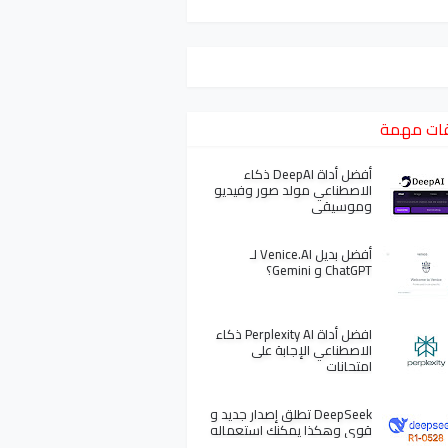
ات مهمة
أفضل أداة DeepAI ذكاء
الاصطناعي مولد صور وفيديو
وموسيقى
أفضل بديل Venice.AI لـ
ChatGPT و Gemini؟
افضل أداة Perplexity AI ذكاء
الاصطناعي الإجابة على
امتحانات
DeepSeek تطلق إصدار جديد و
قوي وهكذا يمكنك استعماله