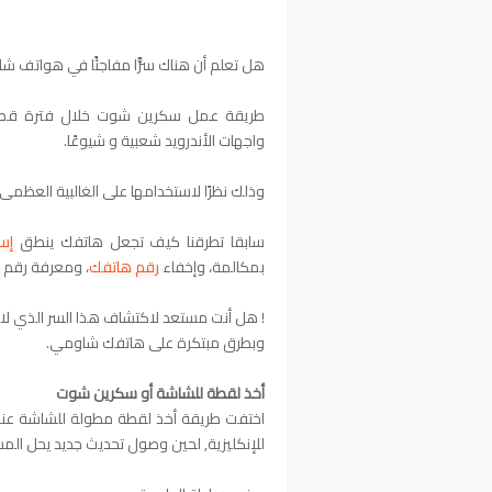
هل تعلم أن هناك سرًّا مفاجئًا في هواتف شاومي Xiaomi يمكنه تغيير طريقة أخذ لقطة الش
واجهات الأندرويد شعبية و شيوعًا.
وذلك نظرًا لاستخدامها على الغالبية العظمى
سابقا تطرقنا كيف تجعل هاتفك ينطق
إس
بمكالمة، وإخفاء
رقم هاتفك
، ومعرفة رقم
! هل أنت مستعد لاكتشاف هذا السر الذي لا
وبطرق مبتكرة على هاتفك شاومي.
أخذ لقطة للشاشة أو سكرين شوت
اختفت طريقة أخذ لقطة مطولة للشاشة عند 
للإنكليزية, لحين وصول تحديث جديد يحل الم