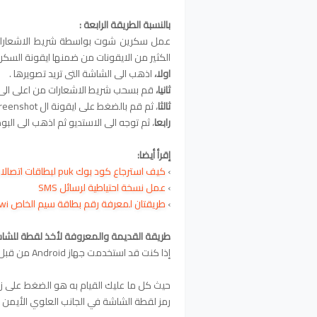
بالنسبة الطريقة الرابعة :
الكثير من الايقونات من ضمنها ايقونة السكر
اولا
،
اذهب الى الشاشة التى تريد تصويرها .
ثانيا
،
قم بسحب شريط الاشعارات من اعلى الى
ثالثا
،
ثم قم بالضغط على ايقونة ال screenshot الموجودة ضمن شريط الاشعارات للتصوير .
رابعا
،
ثم توجه الى الاستديو ثم اذهب الى البوم screenshot لتحصل على الصو
إقرأ أيضا:
›
كيف استرجاع كود بوك puk لبطاقات اتصالات المغرب
›
عمل نسخة احتياطية لرسائل SMS
›
طريقتان لمعرفة رقم بطاقة سيم الخاص Inwi
طريقة القديمة والمعروفة لأخذ لقطة للشا
إذا كنت قد استخدمت جهاز Android من قبل, فمن المحتمل أنك تعرف هذه الطريقة لاخذ لقطة للشاشة.
حيث كل ما عليك القيام به هو الضغط على ز
رمز لقطة الشاشة في الجانب العلوي الأيمن ل