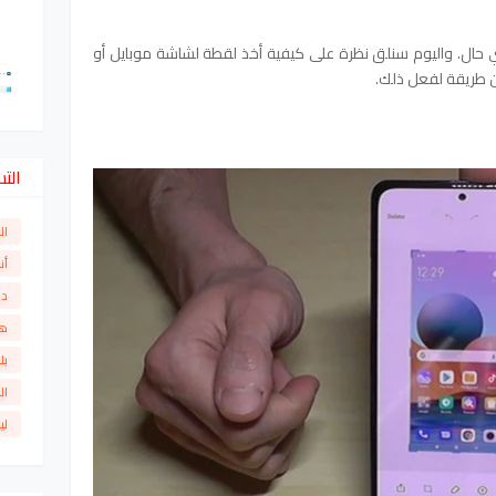
ي حال. واليوم سنلق نظرة على كيفية أخذ لقطة لشاشة موبايل أو
ن طريقة لفعل ذلك.
الت
ال
أن
دو
ها
بل
ال
لي