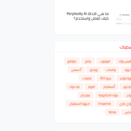
ما هي الاداة Perplexity AI
كيف تعمل واستخدم؟
سميات
فيس بوك
اليوتيوب
برامج
مواقع
درويد
واتساب
ويندوز
أدسنس
رة بلوجر
سيو SEO
ايميلات
ردوير
أنستغرام
التويتر
تيك توك
وجر
بنوك الالكترونية
تيليجرام
واي فاي
Snapchat
اجهزة الاستقبال
نكس
Yahoo