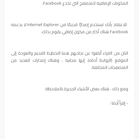
المكونات الإضافية للمتصفح التي تخدع Facebook.
للاعتقاد بأنك تستخدم إصدارًا قديمًا من Internet Explorer لا يدعمه
Facebook هناك أكثر من مكون إضافي يقوم بذلك.
اثنان من القراء أبلغوا عن نجاحهم هما التخطيط القديم والعودة إلى
الموقع (الروابط أدناه). إنها مجانية ، وهناك إصدارات للعديد من
المتصفحات المختلفة.
ومع ذلك ، هناك بعض الأشياء الجديرة بالملاحظة:
-
إقرأ أيضا
: