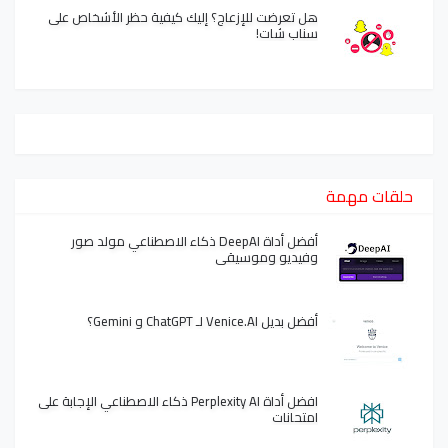
هل تعرضت للإزعاج؟ إليك كيفية حظر الأشخاص على
سناب شات!
حلقات مهمة
أفضل أداة DeepAI ذكاء الاصطناعي مولد صور
وفيديو وموسيقى
أفضل بديل Venice.AI لـ ChatGPT و Gemini؟
افضل أداة Perplexity AI ذكاء الاصطناعي الإجابة على
امتحانات