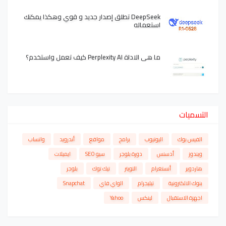
DeepSeek تطلق إصدار جديد و قوي وهكذا يمكنك
استعماله
ما هي الاداة Perplexity AI كيف تعمل واستخدم؟
التسميات
الفيس بوك
اليوتيوب
برامج
مواقع
أندرويد
واتساب
ويندوز
أدسنس
دورة بلوجر
سيو SEO
ايميلات
هاردوير
أنستغرام
التويتر
تيك توك
بلوجر
بنوك الالكترونية
تيليجرام
الواي فاي
Snapchat
اجهزة الاستقبال
لينكس
Yahoo