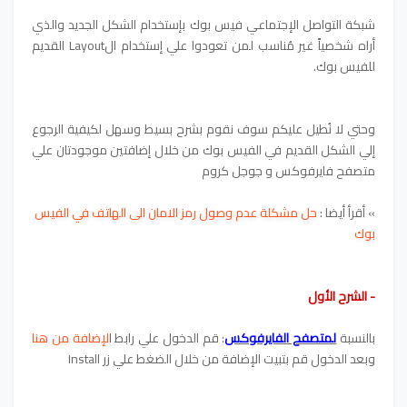
شبكة التواصل الإجتماعي فيس بوك بإستخدام الشكل الجديد والذي
أراه شخصياً غير مُناسب لمن تعودوا علي إستخدام الLayout القديم
للفيس بوك.
وحتي لا نُطيل عليكم سوف نقوم بشرح بسيط وسهل لكيفية الرجوع
إلي الشكل القديم في الفيس بوك من خلال إضافتين موجودتان علي
متصفح فايرفوكس و جوجل كروم
»
أقرأ أيضا :
حل مشكلة عدم وصول رمز الامان الى الهاتف في الفيس
بوك
- الشرح الأول
بالنسبة
لمتصفح الفايرفوكس
: قم الدخول علي رابط ا
لإضافة من هنا
وبعد الدخول قم بتبيت الإضافة من خلال الضغط علي زر Install