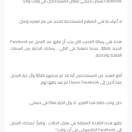
Facebook بشكل تدريجي لبعض المستخدمين في وقت واحد.
لا أعرف ما هي المعايير المستخدمة لتحديد من يتم تغييره ومتى.
هذه هي رسالة الترحيب التي يجب أن تظهر عند التبديل عبر Facebook
الجديد تلقائيًا. عندما تضغط على التالي ، يمكنك الاختيار بين السمات
الفاتحة والداكنة.
أبلغ العديد من المستخدمين أنه قد تم تبديلهم تلقائيًا وأن خيار التبديل
مرة أخرى إلى Classic Facebook لم يعد يظهر لهم.
حتى وقت كتابة هذا التقرير ، لا يزال الخيار متاحًا في حسابي.
تظهر هذه النافذة المنبثقة في بعض الحالات ، وتقرأ: "يمكنك التبديل
إلى Facebook الكلاسيكي في أي وقت."