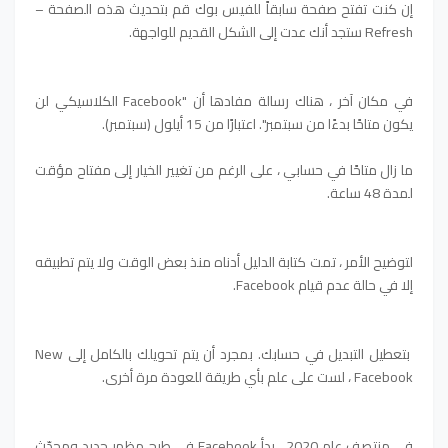
إن كنت تفتح صفحة سابقاً للفيس بوك قم بتحديث هذه الصفحة –
Refresh ستجد أنك عدت إلى الشكل القديم للواجهة.
في مكان آخر ، هناك رسالة مفادها أن "Facebook الكلاسيكي لن
يكون متاحًا بدءًا من سبتمبر". اعتبارًا من 15 أيلول (سبتمبر).
ما زال متاحًا في حسابي ، على الرغم من تغيير الخيار إلى مفتاح مؤقت
لمدة 48 ساعة.
لتوضيح الأمر ، تمت كتابة الدليل أدناه منذ بعض الوقت ولا يتم تطبيقه
إلا في حالة عدم قيام Facebook.
بتعطيل التبديل في حسابك. بمجرد أن يتم تحويلك بالكامل إلى New
Facebook ، لست على علم بأي طريقة للعودة مرة أخرى.
في منتصف عام 2020 ، بدأ Facebook في طرح مظهر جديد ومحدّث