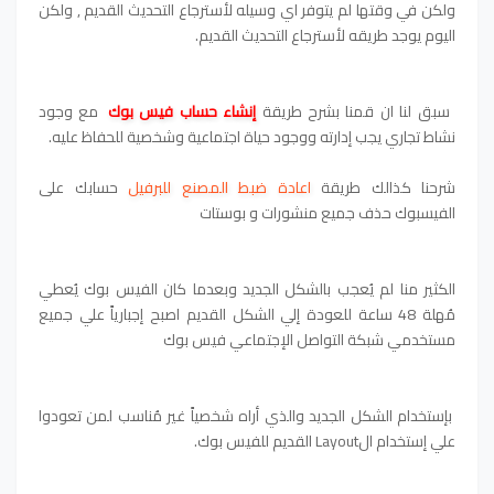
ولكن في وقتها لم يتوفر اي وسيله لأسترجاع التحديث القديم , ولكن
اليوم يوجد طريقه لأسترجاع التحديث القديم.
سبق لنا ان قمنا بشرح طريقة
إنشاء حساب فيس بوك
مع وجود
نشاط تجاري يجب إدارته ووجود حياة اجتماعية وشخصية للحفاظ عليه.
شرحنا كذالك طريقة
اعادة ضبط المصنع للبرفيل
حسابك على
الفيسبوك حذف جميع منشورات و بوستات
الكثير منا لم يُعجب بالشكل الجديد وبعدما كان الفيس بوك يُعطي
مُهلة 48 ساعة للعودة إلي الشكل القديم اصبح إجبارياً علي جميع
مستخدمي شبكة التواصل الإجتماعي فيس بوك
بإستخدام الشكل الجديد والذي أراه شخصياً غير مُناسب لمن تعودوا
علي إستخدام الLayout القديم للفيس بوك.