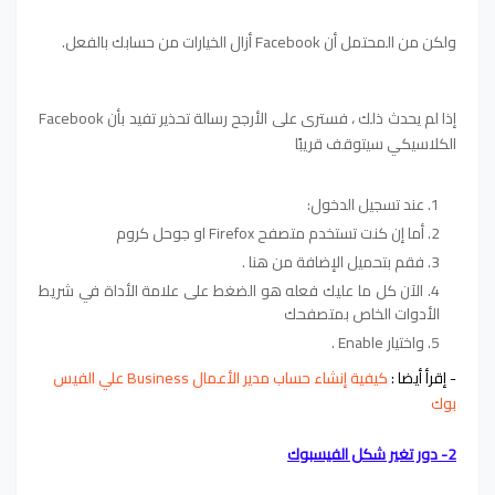
ولكن من المحتمل أن Facebook أزال الخيارات من حسابك بالفعل.
إذا لم يحدث ذلك ، فسترى على الأرجح رسالة تحذير تفيد بأن Facebook
الكلاسيكي سيتوقف قريبًا
عند تسجيل الدخول:
أما إن كنت تستخدم متصفح Firefox او جوحل كروم
فقم بتحميل الإضافة من هنا .
الآن كل ما عليك فعله هو الضغط على علامة الأداة في شريط
الأدوات الخاص بمتصفحك
واختيار Enable .
-
إقرأ أيضا
:
كيفية إنشاء حساب مدير الأعمال Business علي الفيس
بوك
2- دور تغير شكل الفيسبوك