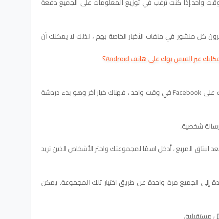
إذا كنت ترغب في توزيع المعلومات على الجميع دفعة
ى علم بأن مستخدمي Facebook لا يرون كل منشور في ملفات الأخبار الخاصة بهم ، لذلك لا يمكنك أن
 عبر الفيس بوك على هاتف Android؟
إذا كنت تريد إرسال رسالة إلى جميع أصدقائك على Facebook في وقت واحد ، فهناك خيار آخر وهو بدء دردشة
 رسالة شخصية.
عد انبثاق المربع ، أدخل اسمًا لمجموعتك واختر الأشخاص الذين تريد
دة
إلى الجميع مرة واحدة عن طريق اختيار تلك المجموعة.
يمكن
ل مستقبلية.