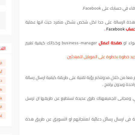
ي حسابك على Facebook.
ذة الرسالة على حدا لكل شخص بشكل منفرد حيث انها عملية
حساب
Facebook
.
اء او
صفحة اعمال
business-manager
وكذالك كيفية
تغيير
الت
ال
أن
عا من خلال مدونتكم رؤية تقنية على طريقة كيفية ارسال رسالة
دو
حدة وبدون برامج .
ها
ئي ومجانى للجميع
هناك طرق عديدة تستطيع عن طريقها ان ترسل
بل
ال
لي
فى ارسال رسائل دعائية لمنتجاتهم او التسويق عن طريق هذة