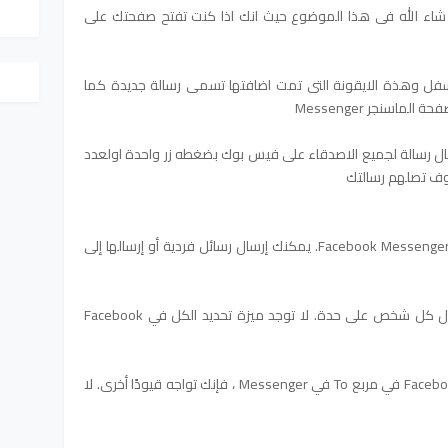
شاء الله فى هذا الموضوع حيث انك اذا كنت تفتح صفحتك على
لاسفل وهذة الايقونة التى تمت اضافتها تسمى رسالة جديدة كما
اسنجر Messenger
سال رسالة لجميع الاصدقاء على فيس بوك بضغطه زر واحدة اولعدد
وف تصلهم رسالتك
يمر إرسال رسالة على Facebook عبر خدمة Facebook Messenger. يمكنك إرسال رسائل فردية أو إرسالها إلى
لإرسال رسالة إلى مجموعة ، تحتاج إلى إدخال كل شخص على حدة. لا توجد ميزة تحديد الكل في Facebook
حتى إذا اخترت إدخال جميع أصدقائك على Facebook في مربع To في Messenger ، فإنك تواجه قيودًا أخرى. لا