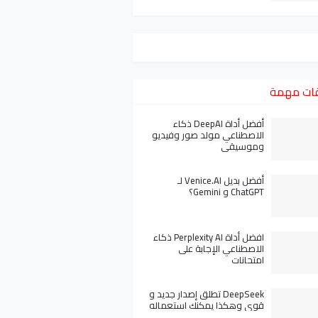
ات مهمة
أفضل أداة DeepAI ذكاء
الاصطناعي مولد صور وفيديو
وموسيقى
أفضل بديل Venice.AI لـ
ChatGPT و Gemini؟
افضل أداة Perplexity AI ذكاء
الاصطناعي الإجابة على
امتحانات
DeepSeek تطلق إصدار جديد و
قوي وهكذا يمكنك استعماله