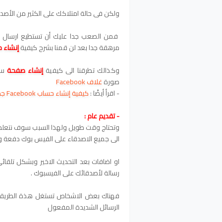
ولكن فى حالة امتلاكك على الكثير من الأصدقاء ف
فمن الصعب جدا عليك أن تستطيع ارسال ه
مرهقة جدا
بعد لن قمنا بشرح كيفية
إنشاء 
وكذالك تطرقنا الى كيفية
إنشاء صفحة
سو
صورة
غلاف Facebook
- اقرأ أيضًا :
كيفية إنشاء حساب Facebook جديد خطوة بخطوة على الموبايل للمبتدئين
- تقديم عام :
وتحتاج وقت طويل ولهذا السبب سوف نتعلم م
الى جميع الاصدقاء على الفيس بوك دفعة وا
او اضافات بعد التحديث الاخير وبشكل تلقا
رسالة لأصدقائك على الفيسبوك .
فهناك بعض الاشخاص تستغل هذة الطريقة 
الرسائل الشديدة المفعول