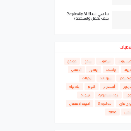
ما هي الاداة Perplexity AI
كيف تعمل واستخدم؟
سميات
فيس بوك
اليوتيوب
برامج
مواقع
درويد
واتساب
ويندوز
أدسنس
رة بلوجر
سيو SEO
ايميلات
ردوير
أنستغرام
التويتر
تيك توك
وجر
بنوك الالكترونية
تيليجرام
واي فاي
Snapchat
اجهزة الاستقبال
نكس
Yahoo