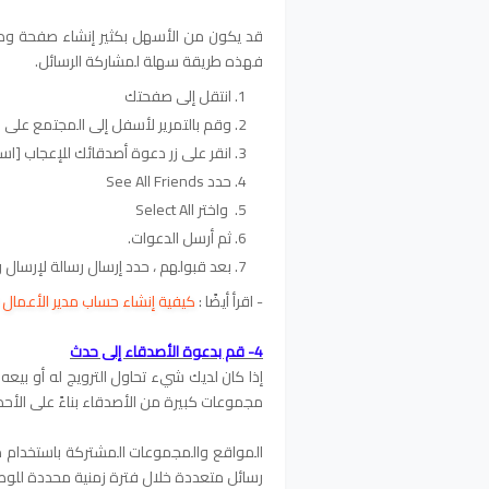
قد يكون من الأسهل بكثير إنشاء صفحة ودعوة 
فهذه طريقة سهلة لمشاركة الرسائل.
انتقل إلى صفحتك
وقم بالتمرير لأسفل إلى المجتمع على ال
انقر على زر دعوة أصدقائك للإعجاب [ا
حدد See All Friends
واختر Select All
ثم أرسل الدعوات.
بعد قبولهم ، حدد إرسال رسالة لإرسال ر
- اقرأ أيضًا :
كيفية إنشاء حساب مدير الأعمال Business Manager علي الفيس بوك
4- قم بدعوة الأصدقاء إلى حدث
إذا كان لديك شيء تحاول الترويج له أو بيعه
مجموعات كبيرة من الأصدقاء بناءً على الأحدا
المواقع والمجموعات المشتركة باستخدام م
رسائل متعددة خلال فترة زمنية محددة للو