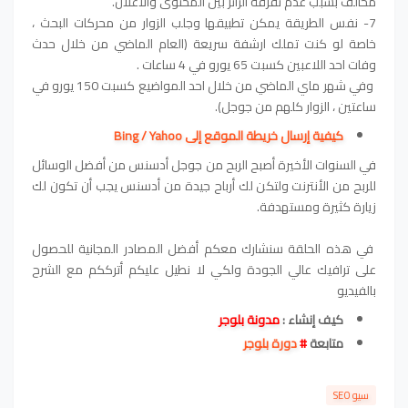
مخالف بسبب عدم تفرقة الزائر بين المحتوى والاعلان.
7- نفس الطريقة يمكن تطبيقها وجلب الزوار من محركات البحث ،
خاصة لو كنت تملك ارشفة سريعة (العام الماضي من خلال حدث
وفات احد اللاعبين كسبت 65 يورو في 4 ساعات .
وفي شهر ماي الماضي من خلال احد المواضيع كسبت 150 يورو في
ساعتين ، الزوار كلهم من جوجل).
كيفية إرسال خريطة الموقع إلى Bing / Yahoo
في السنوات الأخيرة أصبح الربح من جوجل أدسنس من أفضل الوسائل
للربح من الأنترنت ولتكن لك أرباح جيدة من أدسنس يجب أن تكون لك
زيارة كثيرة ومستهدفة.
في هذه الحلقة سنشارك معكم أفضل المصادر المجانية للحصول
على ترافيك عالي الجودة ولكي لا نطيل عليكم أترككم مع الشرح
بالفيديو
كيف إنشاء :
مدونة بلوجر
متابعة
#
دورة بلوجر
سيو SEO