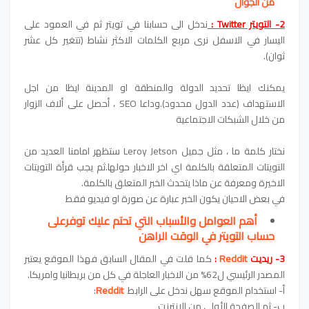
من الجوال
2- التويتر Twitter :
ندخل الى حسابنا في تويتر ثم في العمود على
اليسار في الاسفل نرى مربع الكلمات الاكثر نشاط (تتغير كل عشر
ثوان).
يمكنك ايظا تحديد الدولة والمنطقة او المدينة ايظا من اجل
الاستهداف (عدد الدول محدود).وداعا SEO ، أحصل على ألاف الزوار
من خلال الشبكات الاجتماعية
نختار كلمة ما ، مثل جميل Leroy Jetson ستظهر امامنا العديد من
التويتات المتعلقة بالكلمة اي اخر الاخبار حولها.ثم يجب قرأة التويتات
الاخيرة ومعرفة عن ماذا يتحدث الخبر المتعلق بالكلمة.
في بعض الاحيان يكون الخبر عبارة عن صورة او فيديو فقط
أهم العوامل والأسباب التي تحتم عليك توفرعلى
حساب التويتر في الوقت الراهن
3- ريديت
Reddit
:
كما قلت في المقال السابق فهذا الموقع يعتبر
المصدر الرئيسي ل62% من الاخبار العاجلة في كل من بريطانيا وامريكا.
أ- استخدام الموقع سهل ندخل على الرابط
Reddit
:
ب- ثم الصفحة الأولى من الإنترنت