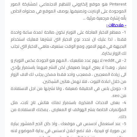
Pinterest هو موقع إلكتروني للتنظيم الاجتماعي لمشاركة الصور
الموجودة على الإنترنت وتصنيفها. يوصف الموقع في محتواه الخاص
بأنه إشارة مرجعية مرئية ...
- ملاحظات :
1- معظم الاخبار العاجلة على التويتر تكون صالحة لمدة ساعة واحدة
فقط ، لذا عليك ان تحدد نوع الاخبار التي تنشرها فعليك استخدام
البديهية في فهم الامور، ومع الوقت ستعرف ماهي الاخبار التي تجلب
لك الزوار بكثرة.
2- في reddit لا يهم عدد متابعيك ، المهم هو الجودة عكس التويتر و
تمبلر ، وهذا لا يعني انهما ضعيفان لكن النشر فيهما باستمرار يؤدي
الى زيادة المعجبين ، فمعجب واحد فقط ممكن يجلب لك الاف الزوار
من خلال اعادة التيوت ، فلا تهمل هاتين الشبكتين.
3- جوجل بلس في الحقيقة ضعيفة ، وانا نشرتها من اجل الاستفادة
من seo.
4- بعض الاحداث المتكررة باستمرار تملك هاتش تاج ثابت، مثل
المؤتمرات الخاصة بنشر الهواتف او المعارض ، يمكنك الاستفادة من
ذلك.
5- عند استعمال ادسنس في موقعك ، واذ كان الخبر المنشور عبارة
عن صورة او فيدية ، فلا تضع اعلان ادسنس في بداية الموضوع لانه