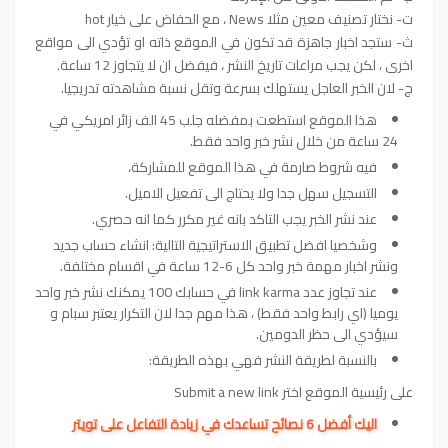
ت- نختار تصنيف معين مثلا News ، مع الحفاض على خيار hot
ث- ستجد اخبار جاهزة قد تكون في الموقع ذاته او تؤدي الى مواقع
اخرى ، لكن يجب مراعات تاريخ النشر ، فيفضل ان لا يتجاوز 12 ساعة.
ج- لان الخبر العاجل يستهلك بسرعة وتقل نسبة مشاهدته تدريجيا.
هذا الموقع استطعت بمفضله جلب 45 الف زائر امريكي في
24 ساعة من خلال نشر خبر واحد فقط.
فيه شروط صارمة في هذا الموقع للمشاركة،
التسجيل سهل جدا ولا يحتاج الى تفعيل الاميل.
عند نشر الخبر يجب التاكد بانه غير مكرر كما انه حصري.
وشخصيا افضل تطبيق الاستراتيجية التالية: انشاء حساب جديد
ونشر اخبار مهمة خبر واحد كل 6-12 ساعة في اقسام مختلفة.
عند تجاوز عدد link karma في حسابك 100 يمكنك نشر خبر واحد
يوميا (اي رابط واحد فقط) ، هذا مهم جدا لان التكرار يعتبر سبام و
سيؤدي الى حظر الدومين.
بالنسبة لطريقة النشر فهي بهذه الطريقة:
على رئيسية الموقع اختر Submit a new link
اليك أفضل 6 نصائح تساعدك في زيادة التفاعل على تويتر