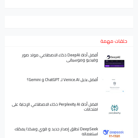
حلقات مهمة
أفضل أداة DeepAI ذكاء الاصطناعي مولد صور
وفيديو وموسيقى
أفضل بديل Venice.AI لـ ChatGPT و Gemini؟
افضل أداة Perplexity AI ذكاء الاصطناعي الإجابة على
امتحانات
DeepSeek تطلق إصدار جديد و قوي وهكذا يمكنك
استعماله