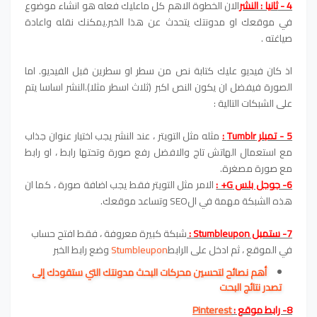
4 -
ثانيا : النشر
الان الخطوة الاهم كل ماعليك فعله هو انشاء موضوع
في موقعك او مدونتك يتحدث عن هذا الخبر.يمكنك نقله واعادة
صياغته .
اذ كان فيديو عليك كتابة نص من سطر او سطرين قبل الفيديو. اما
الصورة فيفضل ان يكون النص اكبر (ثلاث اسطر مثلا).النشر اساسا يتم
على الشبكات التالية :
5 - تمبلر Tumblr :
مثله مثل التويتر ، عند النشر يجب اختيار عنوان جذاب
مع استعمال الهاتش تاج والافضل رفع صورة وتحتها رابط ، او رابط
مع صورة مصغرة.
6- جوجل بلس G+ :
الامر مثل التويتر فقط يجب اضافة صورة ، كما ان
هذه الشبكة مهمة في الSEO وتساعد موقعك.
7- ستمبل Stumbleupon :
شبكة كبيرة معروفة ، فقط افتح حساب
في الموقع ، ثم ادخل على الرابط
Stumbleupon
وضع رابط الخبر
أهم نصائح لتحسين محركات البحث مدونتك التي ستقودك إلى
تصدر نتائج البحت
8- رابط موقع :
Pinterest