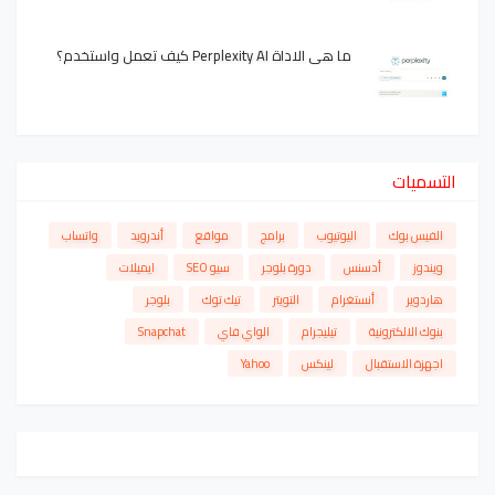
ما هي الاداة Perplexity AI كيف تعمل واستخدم؟
التسميات
الفيس بوك
اليوتيوب
برامج
مواقع
أندرويد
واتساب
ويندوز
أدسنس
دورة بلوجر
سيو SEO
ايميلات
هاردوير
أنستغرام
التويتر
تيك توك
بلوجر
بنوك الالكترونية
تيليجرام
الواي فاي
Snapchat
اجهزة الاستقبال
لينكس
Yahoo