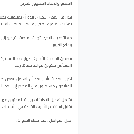
الفيديو وأعضاء الجمهور الآخرين.
لكن في بعض الأحيان ، يبدو أن تعليقاتك تضي
يمكنك العثور عليه في قسم التعليقات لسبب 
مع التحديث الأخير ، تهدف منصة الفيديو إل
ومنع التزوير.
يتضمن التحديث الأخير ؛ إظهار عدد المشترك
المبتدئين بتكوين قواعد جماهيرية.
لكن التحديث يأتي بعد أن استغل بعض صا
المتابعون مستمرون.قال المصدر إن التحديثات 
تشمل تعديل التعليقات وإزالة المحتوى غير 
تقليل استخدام الأحرف الخاصة في الأسماء.
مثل الفواصل ، عند إنشاء القنوات.