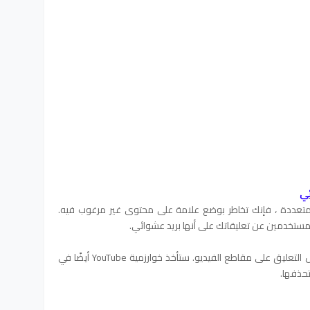
تعددة ، فإنك تخاطر بوضع علامة على محتوى غير مرغوب فيه.
المستخدمين عن تعليقاتك على أنها بريد عشوائي.
إذا حدث ذلك ، فستفقد امتيازات معينة ، مثل التعليق على مقاطع الفيديو. ستأخذ خوارزمية YouTube أيضًا في
تحذفها.