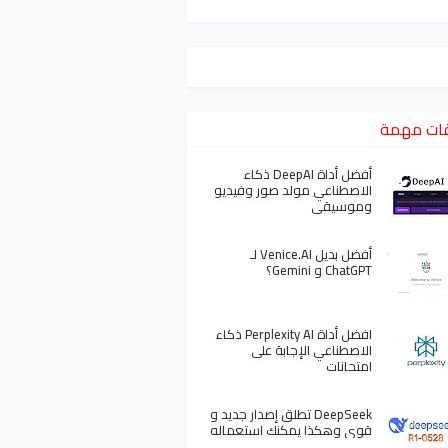
ات مهمة
أفضل أداة DeepAI ذكاء
الاصطناعي مولد صور وفيديو
وموسيقى
أفضل بديل Venice.AI لـ
ChatGPT و Gemini؟
افضل أداة Perplexity AI ذكاء
الاصطناعي الإجابة على
امتحانات
DeepSeek تطلق إصدار جديد و
قوي وهكذا يمكنك استعماله