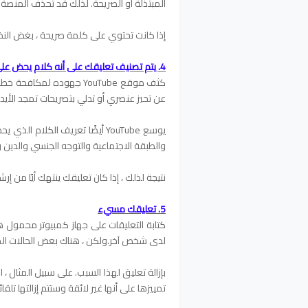
المبتذلة أو الصريحة. لذلك قد تحذف المنصة ت
إذا كانت تحتوي على كلمة صريحة ، بغض النظ
4. يتم تصنيف تعليقك على أنه كلام يحض على الكراهية
كثف موقع YouTube جهوده ل
عن تحيز عنصري أو تدلي بتصريحات تمجد الأيديو
يوسع YouTube أيضًا تعريف الكلا
والطبقة الاجتماعية والتوجه الجنسي والدي
نتيجة لذلك ، إذا كان تعليقك ينتهك أيًا من 
5. تعليقك مسيء
كتابة التعليقات على جهاز كمبيوتر محمول هذ
لدى شخص آخر.ولكن ، هناك بعض الحالات المحددة
بإزالة تعليق لهذا السبب. على سبيل المثال ، ا
تمييزها على أنها غير لائقة وستتم إزالتها تلقائيً