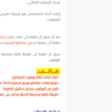
قدرات الإشراف التلقائي...
إخفاء أعداد المشتركين هو وسيلة لمرسلي ا
التعليقات.
بعد أن سبق ان تطرقنا الى كيف
تنشئ قناة 
تطرقنا الى كيفية
تحميل مقاطع الفيديو
تحمي
سبق ان تطرقنا الى طريقة رائعة وسريعة ا
اليوتيوب.
- أقـ ـرأ أيـ ــضــا :
-
كيف انشاء قناة يوتيوب للمبتدئين
-
كيفية إنشاء مقاطع فيديو قصيرة YouTube Short
-
الربح من اليوتيوب وبدون تحقيق الشروط
-
طريقة رائعة وسريعة الاجابة او
الرد على تع
1- تشمل التحديثات :