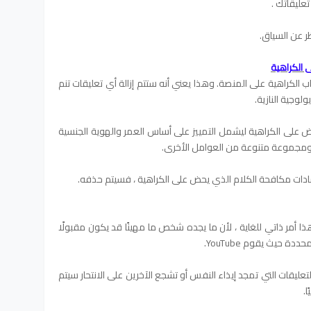
عليقاتك .
ر عن السياق.
مكافحة خطاب الكراهية على المنصة. وهذا يعني أنه ستتم إزالة أي تعليقات تنم
لوجية النازية.
م الذي يحض على الكراهية ليشمل التمييز على أساس العمر والهوية الجنسية
ن ومجموعة متنوعة من العوامل الأخرى.
إرشادات مكافحة الكلام الذي يحض على الكراهية ، فسيتم حذفه.
ا أمر ذاتي للغاية ، لأن ما يجده شخص ما مهينًا قد يكون مقبولًا
 حيث يقوم YouTube.
لتعليقات التي تمجد إيذاء النفس أو تشجع الآخرين على الانتحار سيتم
ا.