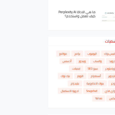
ما هي الاداة Perplexity AI
كيف تعمل واستخدم؟
سميات
فيس بوك
اليوتيوب
برامج
مواقع
درويد
واتساب
ويندوز
أدسنس
رة بلوجر
سيو SEO
ايميلات
ردوير
أنستغرام
التويتر
تيك توك
وجر
بنوك الالكترونية
تيليجرام
واي فاي
Snapchat
اجهزة الاستقبال
نكس
Yahoo