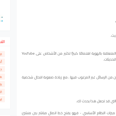
يث.
الت
يحتل المحتوى غير المرغوب فيه والإساءة المتعلقة بالهوية اهتمامًا كبيرًا لكثير من الأشخاص على YouTube
ال
لتحديثات.
أن
دو
من الرسائل غير المرغوب فيها ، مع زيادة صعوبة انتحال شخصية
ها
بل
ال
لي
لتي قد تجعل هذا يحدث لك.
ليقات في YouTube أحد أهم ميزات النظام الأساسي - فهو يفتح خط اتصال مباشر بين منشئ