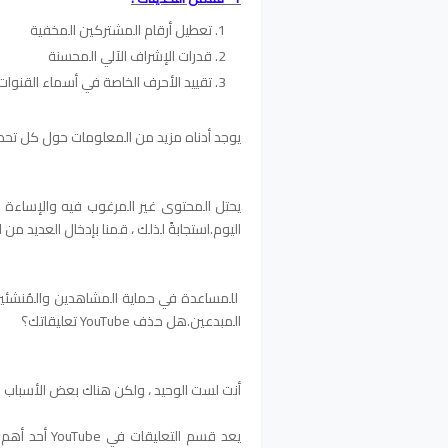
تعطيل أرقام المشتركين المخفية
قدرات الإشراف الآلي المحسنة
تقييد الأحرف الخاصة في أسماء القنوات
يوجد أدناه مزيد من المعلومات حول كل تحد
اليوم.استجابةً لذلك ، قمنا بإدخال العديد من ا
للمساعدة في حماية المشاهدين والمُنشئين 
المبدعين.
هل حذف YouTube تعليقاتك؟
أنت لست الوحيد ، ولكن هناك بعض الأسباب ا
يعد قسم التع