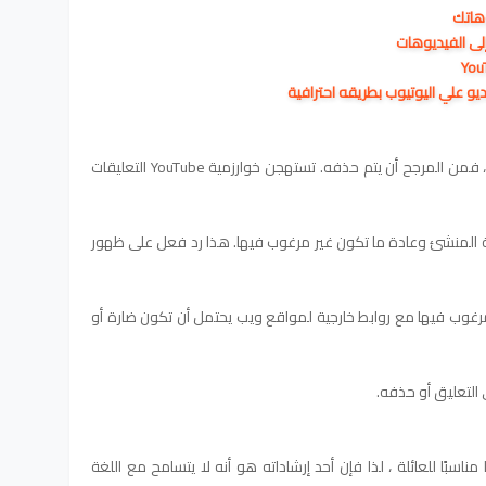
وهاتك
لى الفيديوهات
إذا تركت رابطًا في تعليق على مقطع فيديو ، فمن المرجح أن يتم حذفه. تستهجن خوارزمية YouTube التعليقات
ة المنشئ وعادة ما تكون غير مرغوب فيها. هذا رد فعل على ظهور
لمرغوب فيها مع روابط خارجية لمواقع ويب يحتمل أن تكون ضارة أو
التعليق أو حذفه.
ا أساسيًا مناسبًا للعائلة ، لذا فإن أحد إرشاداته هو أنه لا يتسامح مع اللغة