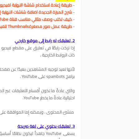
-
طريقة إعادة استخدام شاشة النهاية لفيدي
-
شرح الميزة الجديدة اضافة شاشات النهاية إ
-
كيف تكتب وصف مثالي مناسب قناة YouTube
-
طريقة عمل صور مصغرةThumbnails للفيديو علي اليوتيوب بطريقه احترافية
2. تعليقك له رابط إلى موقع خارجي
ذات الروابط الخارجية .
لأنها تعيد توجيه المشاهدين بعيدًا عن صفح
برامج spambots على YouTube .
والتي عادةً ما تكون أقسام التعليقات غير ا
احتيالية.
عادةً ما يخطر YouTube.
منشئ المحتوى ، ويمكنه إما الموافقة على 
3. تعليقك يحتوي على لغة صريحة
يسعى YouTube جاهداً ليكون نظامً