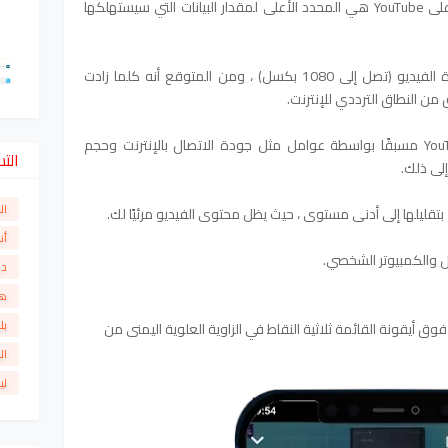
تعد جودة مقاطع الفيديو التي تقوم ببثها على YouTube هي المحدد الأعلى لمقدار البيانات التي سيستهلكها
يقدم YouTube مجموعة متنوعة من جودة الفيديو (تصل إلى 1080 بكسل) ، ومن المتوقع أنه كلما زادت
ق من النطاق الترددي للإنترنت.
يتم تحديد جودة البث الافتراضية على YouTube مسبقًا بواسطة عوامل مثل جودة الاتصال بالإنترنت وحجم
الت
لى ذلك.
ال
بتقليلها إلى أدنى مستوى ، حيث يظل محتوى الفيديو مرئيًا لك.
أن
ل والكمبيوتر الشخصي.
دو
ها
بل
نقر فوق أيقونة القائمة ثلاثية النقاط في الزاوية العلوية اليمنى من
ال
لي