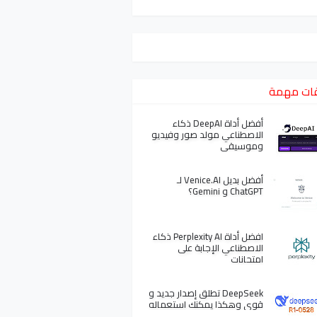
ات مهمة
أفضل أداة DeepAI ذكاء
الاصطناعي مولد صور وفيديو
وموسيقى
أفضل بديل Venice.AI لـ
ChatGPT و Gemini؟
افضل أداة Perplexity AI ذكاء
الاصطناعي الإجابة على
امتحانات
DeepSeek تطلق إصدار جديد و
قوي وهكذا يمكنك استعماله