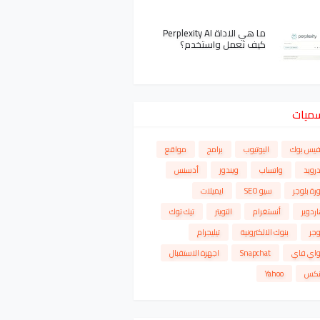
ما هي الاداة Perplexity AI
كيف تعمل واستخدم؟
سميات
فيس بوك
اليوتيوب
برامج
مواقع
درويد
واتساب
ويندوز
أدسنس
رة بلوجر
سيو SEO
ايميلات
ردوير
أنستغرام
التويتر
تيك توك
وجر
بنوك الالكترونية
تيليجرام
واي فاي
Snapchat
اجهزة الاستقبال
نكس
Yahoo