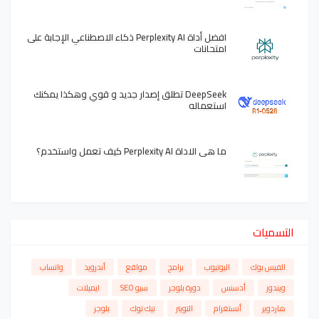
افضل أداة Perplexity AI ذكاء الاصطناعي الإجابة على
امتحانات
DeepSeek تطلق إصدار جديد و قوي وهكذا يمكنك
استعماله
ما هي الاداة Perplexity AI كيف تعمل واستخدم؟
التسميات
الفيس بوك
اليوتيوب
برامج
مواقع
أندرويد
واتساب
ويندوز
أدسنس
دورة بلوجر
سيو SEO
ايميلات
هاردوير
أنستغرام
التويتر
تيك توك
بلوجر