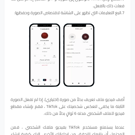
فعلت ذلك بالفعل.
7.اتبع التعليمات التي تظهر على الشاشة لاقتصاص الصورة وحفظها:
أضف فيديو ملف تعريف بدلاً من صورة (اختياري). إذا لم تفعل الصورة
الثابتة ما يكفي لتعكس شخصيتك على TikTok ، فقم بإنشاء مقطع
فيديو للملف الشخصي مدته 6 ثوانٍ بدلاً من ذلك.
عندما يستمتع مستخدم TikTok بفيديو ملفك الشخصي ، فمن
المحتمل أن يتابعك للتحقق من إبداعاتك الأخرى. إليك كيفية إنشاء