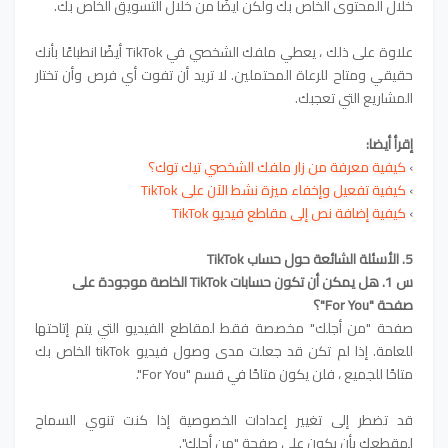
خلال المحتوى الخاص بك ولكن أيضًا من خلال التسويق الخاص بك.
علاوة على ذلك ، يعطي ملفك الشخصي في TikTok أيضًا انطباعًا بأنك
حقيقي ومتاح للرعاة المحتملين. لا تريد أن تفوت أي فرص وأن تختار
المشاريع التي تعجبك.
إقرأ أيضا:
›
كيفية معرفة من زار ملفك الشخصي تيك توك؟
›
كيفية تفعيل وإخفاء ميزة نشط الآن على TikTok
›
كيفية إضافة نص إلى مقاطع فيديو TikTok
5. الأسئلة الشائعة حول حساب TikTok
س 1. هل يمكن أن تكون حسابات TikTok الخاصة موجودة على
صفحة "For You"؟
صفحة "من أجلك" مخصصة فقط لمقاطع الفيديو التي يتم إتاحتها
للعامة. إذا لم تكن قد جعلت مدى وصول فيديو tikTok الخاص بك
متاحًا للجميع ، فلن يكون متاحًا في قسم "For You".
قد تضطر إلى تغيير إعدادات الخصوصية إذا كنت تنوي السماح
لمقطعك بأن يكون على صفحة "من أجلك".