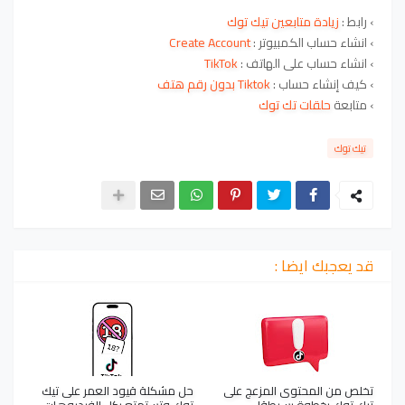
›
رابط
:
زيادة متابعين تيك توك
›
انشاء حساب
الكمبيوتر :
Create Account
›
انشاء حساب على الهاتف :
TikTok
›
كيف إنشاء حساب :
Tiktok بدون رقم هتف
›
متابعة
حلقات تك توك
تيك توك
قد يعجبك ايضا :
تخلص من المحتوى المزعج على
حل مشكلة قيود العمر على تيك
تيك توك بخطوة بسيطة!
توك وتستمتع بكل الفيديوهات