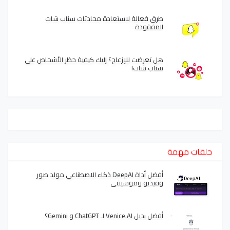
طرق فعالة لاستعادة محادثات سناب شات
المفقودة
هل تعرضت للإزعاج؟ إليك كيفية حظر الأشخاص على
سناب شات!
حلقات مهمة
أفضل أداة DeepAI ذكاء الاصطناعي مولد صور
وفيديو وموسيقى
أفضل بديل Venice.AI لـ ChatGPT و Gemini؟