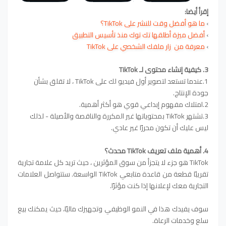
إقرأ أيضا:
›
ما هو أفضل وقت للنشر على TikTok؟
›
أفضل ميزة أطلقها تك توك منذ تأسيس التطبيق
›
معرفة من زار ملفك الشخصي على TikTok
3. كيفية إنشاء محتوى لـ TikTok
1.عندما تستعد لتصوير أول فيديو لك على TikTok ، لا تقلق بشأن
جودة الإنتاج.
2.امتلاك مفهوم إبداعي قوي هو أكثر أهمية.
3.تشتهر TikTok بمحتوياتها غير المكررة والناقصة والأصيلة - لذلك
ليس عليك أن تكون محررًا غير عادي.
4. أهمية ملف تعريف TikTok محدث؟
TikTok هو جزء لا يتجزأ من سوق المؤثرين ، حيث تريد كل علامة تجارية
تقريبًا قطعة من قاعدة متابعي TikTok الواسعة. ستتواصل العلامات
التجارية معك لإعلانها إذا كنت مؤثرًا.
سوف يفيدك هذا في النمو الوظيفي وتجهيزك ماليًا، حيث يمكنك بيع
سلع وخدمات الرعاة.