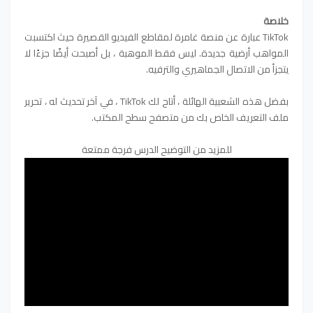
خلاصة
TikTok عبارة عن منصة غامرة لمقاطع الفيديو القصيرة حيث اكتسبت
المواهب أرضية جديدة. ليس فقط الموهبة ، بل أصبحت أيضًا جزءًا لا
يتجزأ من الاتصال الجماهيري والترفيه.
بفضل هذه الشعبية الهائلة ، أتاح لك TikTok ، في آخر تحديث له ، تحرير
ملف التعريف الخاص بك من متصفح سطح المكتب.
للمزيد من التوضيح الدرس فرجة ممتعة