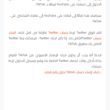
الدخول إلى حسابك على YouTube لربطه بـ TikTok.
سيضيف هذا رابطًا إلى قناتك على YouTube إلى ملفك الشخصي على
TikTok.
انقر فوق Twitter لربط
حساب Twitter
تطرقنا من قبل كيف
انشاء
حساب
Twitterالخاص بك. إذا كان لديك Twitter ، فيمكنك ربط Twitter
الخاص بك بتطبيق TikTok.
لاحظ أنه يجب أن يكون لديك الإصدار الآسيوي من TikTok للقيام
بذلك.
أدخل بيانات اعتماد Twitter الخاصة بك وقم بتسجيل الدخول لربط
حسابك.
›
كيف إنشاء حساب
Tiktok بدون رقم هتف