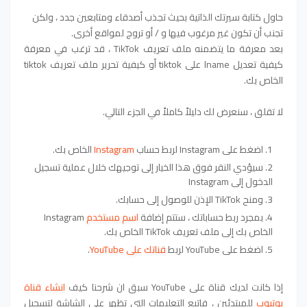
حاول كتابة سيرتك الذاتية بحيث تجذب أصدقاء ومتابعين جدد ، ولكن
تجنب أن تكون غير مرغوب فيها و / أو تروج لمواقع أخرى.
بعد معرفة ما يتضمنه ملف تعريف TikTok ، قد ترغب في معرفة
كيفية تعديل lname على tiktok أو كيفية تحرير ملف تعريف tiktok
الخاص بك.
لا تقلق ، سنعرض لك دليلاً كاملاً في الجزء التالي.
اضغط على Instagram لربط حساب
Instagram
الخاص بك.
سيؤدي النقر فوق هذا الخيار إلى توجيهك خلال عملية تسجيل
الدخول إلى Instagram
ومنح TikTok الإذن للوصول إلى حسابك.
بمجرد ربط حساباتك ، ستتم إضافة
اسم مستخدم
Instagram
الخاص بك إلى ملف تعريف TikTok الخاص بك.
اضغط على YouTube لربط
قناتك على YouTube
.
إذا كانت لديك قناة على YouTube سبق ان شرحنا كيف
انشاء قناة
يوتيوب
للمبتدئين ، فاتبع التعليمات التي تظهر على الشاشة لتسجيل