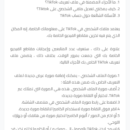
1. ما الأجزاء المضمنة في ملف تعريف TikTok؟
2. كيف يمكنني تعديل ملفي الشخصي على Tiktok؟
3. الأسئلة الشائعة حول حساب TikTok
يعتمد ملفك الشخصي في TikTok على معلوماتك الخاصة. إنه المكان
الذي يتم فيه تخزين مقاطع الفيديو الخاصة بك.
علاوة على ذلك ، ستعرف عدد المتابعين وإعجابات مقاطع الفيديو
الخاصة بك التي جمعت بمرور الوقت. بخلاف ذلك ، يتضمن ملف
تعريف TikTok الخاص بك الأجزاء التالية:
1.صورة الملف الشخصي - يمكنك إضافة صورة عرض جديدة لملف
التعريف الخاص بك ضمن هذه الفئة ؛
2.أضف صورة الملف الشخصي. هذه هي الصورة التي تمثلك عبر
TikTok. لاختيار أو التقاط صورة جديدة:
3.اضغط على رابط صورة الملف الشخصي في منتصف الشاشة.
4.انقر فوق التقاط صورة لاستخدام الكاميرا لالتقاط صورة جديدة.
5.أو اختر من الصور / ألبوم الكاميرا لاختيار صورة من هاتفك أو جهازك
اللوحي.
6.اسمح لإذن TikTok بالوصول إلى صورك و / أو الكاميرا إذا لم تكن قد