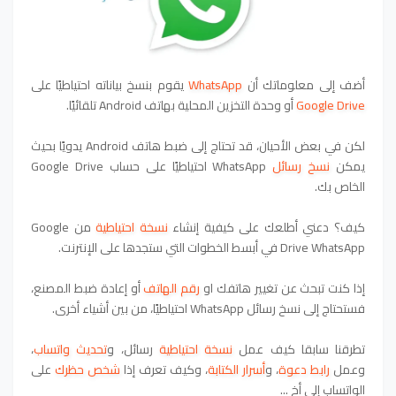
أضف إلى معلوماتك أن
WhatsApp
يقوم بنسخ بياناته احتياطيًا على
Google Drive
أو وحدة التخزين المحلية بهاتف Android تلقائيًا.
لكن في بعض الأحيان، قد تحتاج إلى ضبط هاتف Android يدويًا بحيث
يمكن
نسخ رسائل
WhatsApp احتياطيًا على حساب Google Drive
الخاص بك.
كيف؟ دعني أطلعك على كيفية إنشاء
نسخة احتياطية
من Google
Drive WhatsApp في أبسط الخطوات التي ستجدها على الإنترنت.
إذا كنت تبحث عن تغيير هاتفك او
رقم الهاتف
أو إعادة ضبط المصنع،
فستحتاج إلى نسخ رسائل WhatsApp احتياطيًا، من بين أشياء أخرى.
تطرقنا سابقا كيف عمل
نسخة احتياطية
رسائل
،
و
تحديث واتساب
،
و
عمل
رابط دعوة
،
و
أسرار الكتابة
،
وكيف تعرف إذا
شخص حظرك
على
الواتساب
إلى أخ
..
.