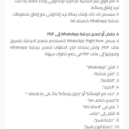
4. انقر فوق خيار الدردشة عبر البريد الإلكتروني وحدد الملف إذا كنت
تريد إرفاق وسائط.
5. سيسمح لك ذلك بإنشاء رسالة بريد إلكتروني مع إرفاق محفوظات
دردشة Whatsapp كمستند txt.
4. حفض أو تصدير دردشة WhatsApp إلى PDF
لا يسمح WhatsApp Right Now للمستخدم بتصدير الدردشة بتنسيق
ملف PDF، ولكن يمكنك اتباع الخطوات لتصدير دردشة Whatsapp
وتحويلها إلى ملف PDF في بضع خطوات سهلة:
1. افتح "WhatsApp"
2. "فتح محادثة".
3. "القائمة".
4. "المزيد".
5. "حدد مع الوسائط" أو "بدون وسائط" بناءً على ما تفضله. *
6."تصدير كملف txt."
7. فتح في "MS Word"
8. انتقل إلى "ملف.
9. "حفظ باسم".
10. "حفظ النوع باسم".