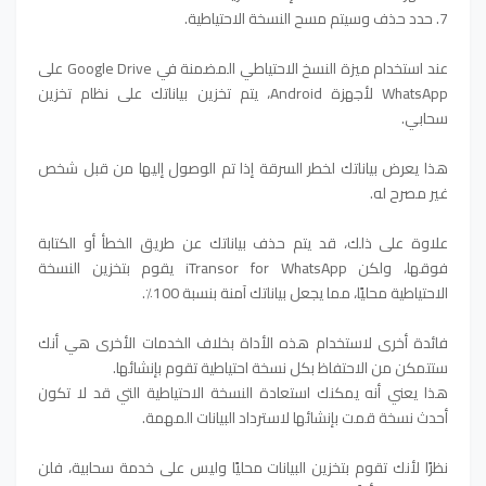
7. حدد حذف وسيتم مسح النسخة الاحتياطية.
عند استخدام ميزة النسخ الاحتياطي المضمنة في Google Drive على
WhatsApp لأجهزة Android، يتم تخزين بياناتك على نظام تخزين
سحابي.
ه
ذا يعرض بياناتك لخطر السرقة إذا تم الوصول إليها من قبل شخص
غير مصرح له.
علاوة على ذلك، قد يتم حذف بياناتك عن طريق الخطأ أو الكتابة
فوقها، ولكن iTransor for WhatsApp يقوم بتخزين النسخة
الاحتياطية محليًا، مما يجعل بياناتك آمنة بنسبة 100٪.
فائدة أخرى لاستخدام هذه الأداة بخلاف الخدمات الأخرى هي أنك
ستتمكن من الاحتفاظ بكل نسخة احتياطية تقوم بإنشائها.
هذا يعني أنه يمكنك استعادة النسخة الاحتياطية التي قد لا تكون
أحدث نسخة قمت بإنشائها لاسترداد البيانات المهمة.
نظرًا لأنك تقوم بتخزين البيانات محليًا وليس على خدمة سحابية، فلن