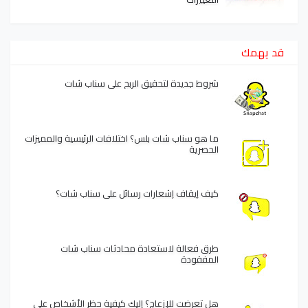
قد يهمك
شروط جديدة لتحقيق الربح على سناب شات
ما هو سناب شات بلس؟ اختلافات الرئيسية والمميزات
الحصرية
كيف إيقاف إشعارات رسائل على سناب شات؟
طرق فعالة لاستعادة محادثات سناب شات
المفقودة
هل تعرضت للإزعاج؟ إليك كيفية حظر الأشخاص على