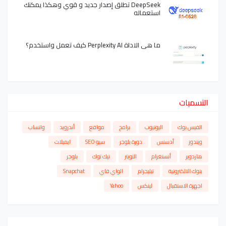
DeepSeek تطلق إصدار جديد و قوي وهكذا يمكنك
استعماله
ما هي الاداة Perplexity AI كيف تعمل واستخدم؟
التسميات
الفيس بوك
اليوتيوب
برامج
مواقع
أندرويد
واتساب
ويندوز
أدسنس
دورة بلوجر
سيو SEO
ايميلات
هاردوير
أنستغرام
التويتر
تيك توك
بلوجر
بنوك الالكترونية
تيليجرام
الواي فاي
Snapchat
اجهزة الاستقبال
لينكس
Yahoo