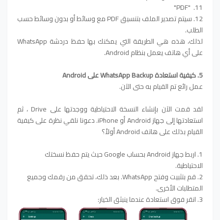
11. "PDF"
12. سيتم تصدير الملف بتنسيق PDF مع وسائط أو بدون وسائط حسب
الطلب.
لذلك، هذه هي الطريقة التي يمكنك بها حفظ دردشة WhatsApp
على أي هاتف يعمل بنظام Android.
5. كيفية استعادة WhatsApp Backup على Android
عمل رائع تم القيام به حتى الآن.
لقد قمت الآن بإنشاء النسخة الاحتياطية ووجدتها على Drive ، ثم
استعادتها إلى جهاز Android أو iPhone. دعونا نلقي نظرة على كيفية
القيام بذلك على هاتف Android أولاً؟
1. اربط جهاز Android بحساب Google حيث يتم حفظ نسختك
الاحتياطية.
2. قم بتثبيت وفتح WhatsApp. بعد ذلك، تحقق من رقمك وجميع
المتطلبات الأخرى.
3. انقر فوق استعادة عندما ينبثق الخيار
: