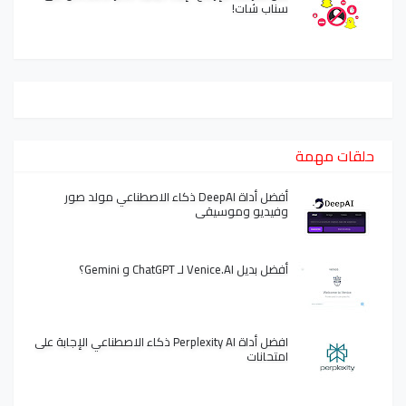
سناب شات!
حلقات مهمة
أفضل أداة DeepAI ذكاء الاصطناعي مولد صور
وفيديو وموسيقى
أفضل بديل Venice.AI لـ ChatGPT و Gemini؟
افضل أداة Perplexity AI ذكاء الاصطناعي الإجابة على
امتحانات