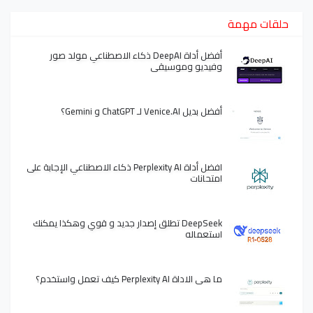
حلقات مهمة
أفضل أداة DeepAI ذكاء الاصطناعي مولد صور
وفيديو وموسيقى
أفضل بديل Venice.AI لـ ChatGPT و Gemini؟
افضل أداة Perplexity AI ذكاء الاصطناعي الإجابة على
امتحانات
DeepSeek تطلق إصدار جديد و قوي وهكذا يمكنك
استعماله
ما هي الاداة Perplexity AI كيف تعمل واستخدم؟