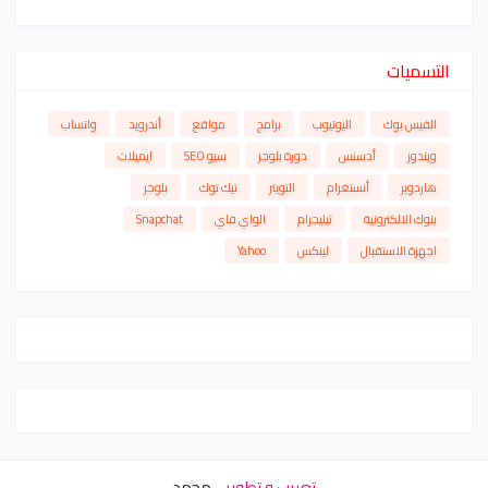
التسميات
الفيس بوك
اليوتيوب
برامج
مواقع
أندرويد
واتساب
ويندوز
أدسنس
دورة بلوجر
سيو SEO
ايميلات
هاردوير
أنستغرام
التويتر
تيك توك
بلوجر
بنوك الالكترونية
تيليجرام
الواي فاي
Snapchat
اجهزة الاستقبال
لينكس
Yahoo
تعريب و تطوير -
محمد