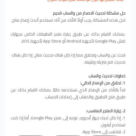
حل مشكلة تحديث الاصدار من واتساب قديم
لحل هذه المشكلة، يجب أولاً التأكد من أنك تستخدم أحدث إصدار متاح.
يمكنك القيام بذلك عن طريق زيارة متجر التطبيقات الخاص بجهازك
(مثل Google Play لأجهزة Android أو App Store لأجهزة iOS).
ابحث عن واتساب وتحقق مما إذا كان هناك تحديث متاح. إذا كان هناك
تحديث، قم بتنزيله وتثبيته.
خطوات تحديث واتساب
1. تحقق من الإصدار الحالي:
ابدأ بالتأكد من الإصدار الذي تستخدمه حاليًا. يمكنك القيام بذلك عن
طريق فتح التطبيق والذهاب إلى إعدادات الحساب.
2. زيارة المتجر المناسب:
1. إذا كان لديك جهاز أندرويد، توجه إلى متجر Google Play، أما إذا كنت
تستخدم آيفون.
2. فاذهب إلى App Store: