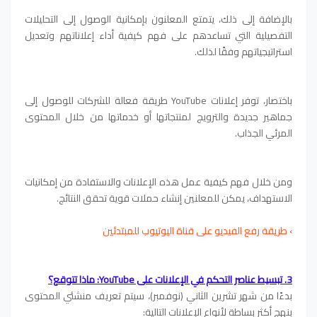
بالإضافة إلى ذلك، يتمتع المعلنون بإمكانية الوصول إلى التحليلات
التفصيلية التي تساعدهم على فهم كيفية أداء إعلاناتهم وتعديل
استراتيجياتهم وفقًا لذلك.
باختصار، توفر إعلانات YouTube طريقة فعالة للشركات للوصول إلى
جماهير جديدة والترويج لمنتجاتها أو خدماتها من خلال المحتوى
المرئي الجذاب.
ومن خلال فهم كيفية عمل هذه الإعلانات والاستفادة من إمكانيات
الاستهداف، يمكن للمعلنين إنشاء حملات قوية تحقق النتائج.
›
طريقة رفع الفيديو على قناة اليوتيوب للمبتدئين
3.
تبسيط عناصر التحكم في الإعلانات على YouTube: ماذا تتوقع؟
بدءًا من شهر تشرين الثاني (نوفمبر)، سيتم تعريف منشئي المحتوى
بنهج أكثر بساطة لأنواع الإعلانات التالية: