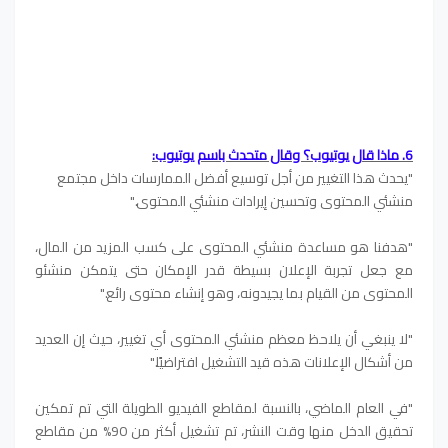
6. ماذا قال يوتيوب؟ وقال متحدث باسم يوتيوب:
"يحدث هذا التغيير من أجل توسيع أفضل الممارسات داخل مجتمع
منشئي المحتوى وتحسين إيرادات منشئي المحتوى."
"هدفنا هو مساعدة منشئي المحتوى على كسب المزيد من المال،
مع جعل تجربة الإعلان بسيطة قدر الإمكان حتى يتمكن منشئو
المحتوى من القيام بما يجيدونه، وهو إنشاء محتوى رائع."
"لا ينبغي أن يلاحظ معظم منشئي المحتوى أي تغيير، حيث إن العديد
من أشكال الإعلانات هذه قيد التشغيل افتراضيًا."
"في العام الماضي، بالنسبة لمقاطع الفيديو الطويلة التي تم تمكين
تحقيق الدخل منها وقت النشر، تم تشغيل أكثر من 90% من مقاطع