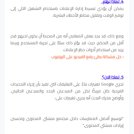
4. لماذا نهتم.
يمكن أن يؤدي تبسيط إدارة الإعلانات باستخدام التشغيل الآلي إلى
توفير الوقت وتقليل مخاطر الأخطاء البشرية.
ومع ذلك، قد يجد بعض المعلنين أنه من المحبط أن يكون لديهم قدر
أقل من التحكم، حيث قد يؤثر ذلك سلبًا على تجربة المستخدم وربما
يزيد من استخدام أدوات حظر الإعلانات.
›
حل مشكلة بطئ رفع الفيديو على اليوتيوب
5. لماذا الان؟
تجري Google تغييرات بناءً على التعليقات التي تفيد بأن إجراء التحديدات
الفردية كان مربكًا لكل من المبدعين الجدد والمبدعين الحاليين.
وأوضح محرك البحث أنه يجري تغييرات على:
"توسيع أفضل الممارسات داخل مجتمع منشئي المحتوى وتحسين
إيرادات منشئي المحتوى."