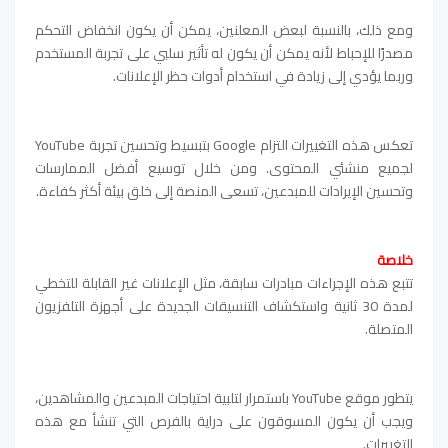
ومع ذلك، بالنسبة لبعض المعلنين، يمكن أن يكون انخفاض التحكم
مصدرًا للإحباط لأنه يمكن أن يكون له تأثير سلبي على تجربة المستخدم
وربما يؤدي إلى زيادة في استخدام أدوات حظر الإعلانات.
تعكس هذه التغييرات التزام Google بتبسيط وتحسين تجربة YouTube
لجميع منشئي المحتوى. ومن خلال توسيع أفضل الممارسات
وتحسين الإيرادات للمبدعين، تسعى المنصة إلى خلق بيئة أكثر كفاءة.
خلاصة
تتبع هذه الإجراءات مبادرات سابقة، مثل الإعلانات غير القابلة للتخطي
لمدة 30 ثانية واستكشاف التنسيقات الجديدة على أجهزة التلفزيون
المتصلة.
يتطور موقع YouTube باستمرار لتلبية احتياجات المبدعين والمشاهدين،
ويجب أن يكون المسوقون على دراية بالفرص التي تنشأ مع هذه
التغييرات.