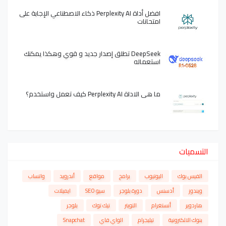
افضل أداة Perplexity AI ذكاء الاصطناعي الإجابة على
امتحانات
DeepSeek تطلق إصدار جديد و قوي وهكذا يمكنك
استعماله
ما هي الاداة Perplexity AI كيف تعمل واستخدم؟
التسميات
الفيس بوك
اليوتيوب
برامج
مواقع
أندرويد
واتساب
ويندوز
أدسنس
دورة بلوجر
سيو SEO
ايميلات
هاردوير
أنستغرام
التويتر
تيك توك
بلوجر
بنوك الالكترونية
تيليجرام
الواي فاي
Snapchat