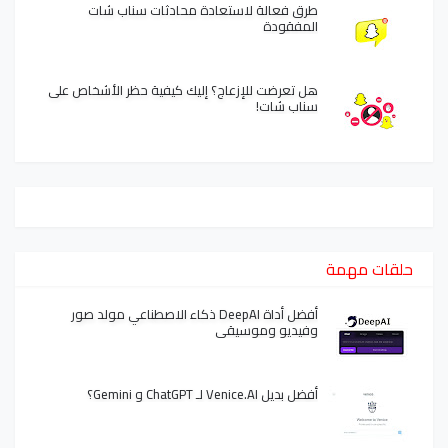
طرق فعالة لاستعادة محادثات سناب شات
المفقودة
هل تعرضت للإزعاج؟ إليك كيفية حظر الأشخاص على
سناب شات!
حلقات مهمة
أفضل أداة DeepAI ذكاء الاصطناعي مولد صور
وفيديو وموسيقى
أفضل بديل Venice.AI لـ ChatGPT و Gemini؟