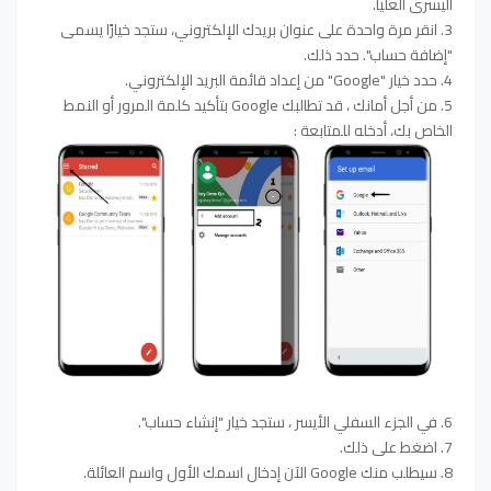
اليسرى العليا.
3. انقر مرة واحدة على عنوان بريدك الإلكتروني، ستجد خيارًا يسمى
"إضافة حساب". حدد ذلك.
4. حدد خيار "Google" من إعداد قائمة البريد الإلكتروني.
5. من أجل أمانك ، قد تطالبك Google بتأكيد كلمة المرور أو النمط
الخاص بك، أدخله للمتابعة :
6. في الجزء السفلي الأيسر ، ستجد خيار "إنشاء حساب".
7. اضغط على ذلك.
8. سيطلب منك Google الآن إدخال اسمك الأول واسم العائلة.