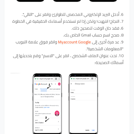
6. أدخل البريد الإلكتروني المخصص للطوارئ وانقر على "التالي".
7. النجاح! انتهيت! ولكن إذا لم تستخدم أسماءك الحقيقية في الخطوة
6، فقد حان الوقت لتصحيح ذلك.
8. صحح اسم حساب Gmail الخاص بك.
9. عد مرة أخرى إلى
Myaccount Google
وانقر فوق علامة التبويب
"المعلومات الشخصية".
10. تحت عنوان الملف الشخصي ، انقر على "الاسم" وقم بتحديثها إلى
أسمائك الصحيحة: