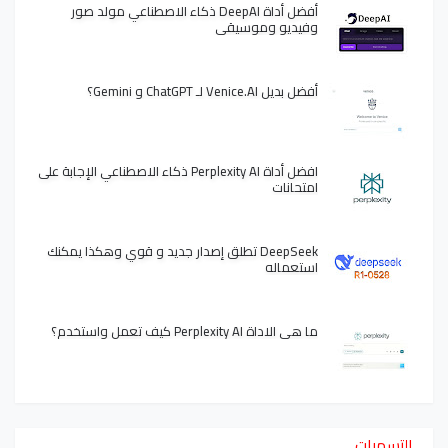
أفضل أداة DeepAI ذكاء الاصطناعي مولد صور
وفيديو وموسيقى
أفضل بديل Venice.AI لـ ChatGPT و Gemini؟
افضل أداة Perplexity AI ذكاء الاصطناعي الإجابة على
امتحانات
DeepSeek تطلق إصدار جديد و قوي وهكذا يمكنك
استعماله
ما هي الاداة Perplexity AI كيف تعمل واستخدم؟
التسميات