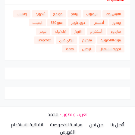
الفيس بوك
اليوتيوب
برامج
مواقع
أندرويد
واتساب
ويندوز
أدسنس
دورة بلوجر
سيو SEO
ايميلات
هاردوير
أنستغرام
التويتر
تيك توك
بلوجر
بنوك الالكترونية
تيليجرام
الواي فاي
Snapchat
اجهزة الاستقبال
لينكس
Yahoo
تعريب و تطوير -
محمد
أتصل بنا
من نحن
سياسة الخصوصية
اتفاقية الاستخدام
الفهرس