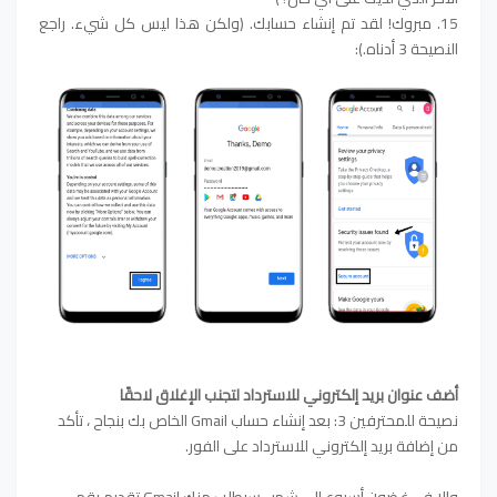
15. مبروك! لقد تم إنشاء حسابك. (ولكن هذا ليس كل شيء. راجع
النصيحة 3 أدناه.):
أضف عنوان بريد إلكتروني للاسترداد لتجنب الإغلاق لاحقًا
نصيحة للمحترفين 3: بعد إنشاء حساب Gmail الخاص بك بنجاح ، تأكد
من إضافة بريد إلكتروني للاسترداد على الفور.
وإلا في غضون أسبوع إلى شهر ، سيطلب منك Gmail تقديم رقم