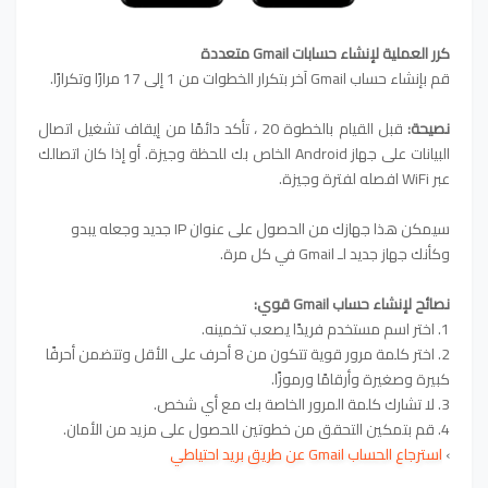
كرر العملية لإنشاء حسابات Gmail متعددة
قم بإنشاء حساب Gmail آخر بتكرار الخطوات من 1 إلى 17 مرارًا وتكرارًا.
نصيحة:
قبل القيام بالخطوة 20 ، تأكد دائمًا من إيقاف تشغيل اتصال
البيانات على جهاز Android الخاص بك للحظة وجيزة. أو إذا كان اتصالك
عبر WiFi افصله لفترة وجيزة.
سيمكن هذا جهازك من الحصول على عنوان IP جديد وجعله يبدو
وكأنك جهاز جديد لـ Gmail في كل مرة.
نصائح لإنشاء حساب Gmail قوي:
1. اختر اسم مستخدم فريدًا يصعب تخمينه.
2. اختر كلمة مرور قوية تتكون من 8 أحرف على الأقل وتتضمن أحرفًا
كبيرة وصغيرة وأرقامًا ورموزًا.
3. لا تشارك كلمة المرور الخاصة بك مع أي شخص.
4. قم بتمكين التحقق من خطوتين للحصول على مزيد من الأمان.
›
استرجاع الحساب Gmail عن طريق بريد احتياطي