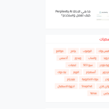
ما هي الاداة Perplexity AI
كيف تعمل واستخدم؟
سميات
فيس بوك
اليوتيوب
برامج
مواقع
درويد
واتساب
ويندوز
أدسنس
رة بلوجر
سيو SEO
ايميلات
ردوير
أنستغرام
التويتر
تيك توك
وجر
بنوك الالكترونية
تيليجرام
واي فاي
Snapchat
اجهزة الاستقبال
نكس
Yahoo