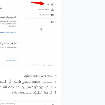
6. إعداد المصادقة الثنائية:
1. ابحث عن "خطوة التحقق بالتثني" أو "المصادقة الثنائية" واخترها.
2. اختر "تكوين" أو "تمكين" المصادقة الثنائية.
3. اختر خيار "تطبيق Authenticator":