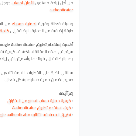
من أجل زيادة مستوى
الأمان لحساب
جوجل ال
.
authenticator
وسيلة فعالة وقوية
لحماية حسابك
من الا
طبقة إضافية من الحماية بالإضافة إلى
كلمة 
أهمية إستخدام تطبيق Google Authenticator
سيتم في هذه المقالة استكشاف كيفية تف
بك، بالإضافة إلى فوائدها وأهميتها في زياد
سنلقي نظرة على الخطوات اللازمة لتفعيل
صحيح لضمان حماية حسابك بشكل فعال.
إقرأ أيضا:
›
كيفية حماية حساب gmail من الاختراق
›
كيف استخدم تطبيق Authenticator
›
تطبيق المصادقه الثنائيه Google authenticator