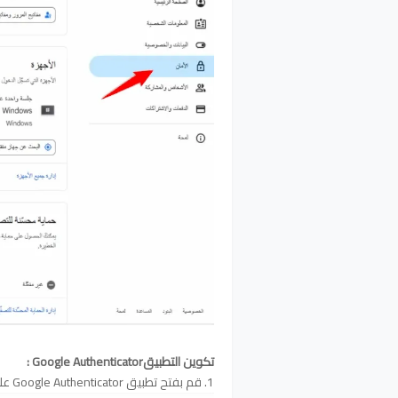
تكوين التطبيقGoogle Authenticator :
1. قم بفتح تطبيق Google Authenticator على هاتفك: