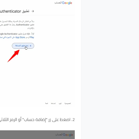
2. اضغط على زر "إضافة حساب" أو الرمز الثلاثي النقاط في أعلى الشاشة: