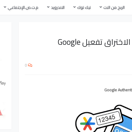
الربح من النت
تيك توك
الاندرويد
م.ت.ص.الإجتماعي
احمِ حسابك جوجل من الاختراق تفعيل Google
0