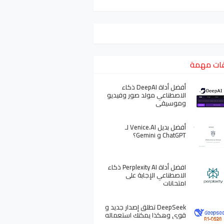
ات مهمة
أفضل أداة DeepAI ذكاء
الاصطناعي مولد صور وفيديو
وموسيقى
أفضل بديل Venice.AI لـ
ChatGPT و Gemini؟
افضل أداة Perplexity AI ذكاء
الاصطناعي الإجابة على
امتحانات
DeepSeek تطلق إصدار جديد و
قوي وهكذا يمكنك استعماله