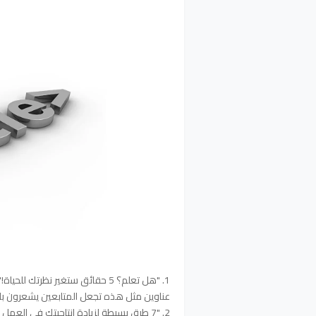
1. "هل تعلم؟ 5 حقائق ستغير نظرتك للحياة!"
عناوين مثل هذه تجعل المتابعين يشعرون 
2. "7 طرق بسيطة لزيادة إنتاجيتك في العمل (ستدهشك النتائج!)"