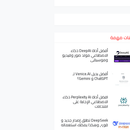
ات مهمة
أفضل أداة DeepAI ذكاء
الاصطناعي مولد صور وفيديو
وموسيقى
أفضل بديل Venice.AI لـ
ChatGPT و Gemini؟
افضل أداة Perplexity AI ذكاء
الاصطناعي الإجابة على
امتحانات
DeepSeek تطلق إصدار جديد و
قوي وهكذا يمكنك استعماله