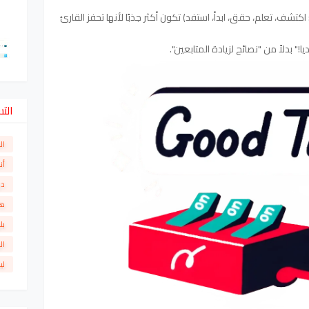
كتشف، تعلم، حقق، ابدأ، استفد) تكون أكثر جذبًا لأنها تحفز القارئ
" بدلاً من "نصائح لزيادة المتابعين".
الت
ال
أن
دو
ها
بل
ال
لي