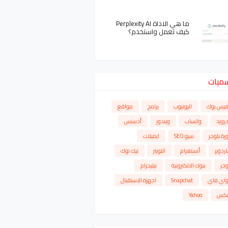
ما هي الاداة Perplexity AI
كيف تعمل واستخدم؟
سميات
فيس بوك
اليوتيوب
برامج
مواقع
درويد
واتساب
ويندوز
أدسنس
رة بلوجر
سيو SEO
ايميلات
ردوير
أنستغرام
التويتر
تيك توك
وجر
بنوك الالكترونية
تيليجرام
واي فاي
Snapchat
اجهزة الاستقبال
نكس
Yahoo