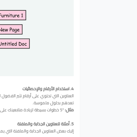
4. استخدام الأرقام والإحصائيات
العناوين التي تحتوي على أرقام تثير الفضول ل
تعدهم بحلول ملموسة.
مثال:
"5 خطوات بسيطة لزيادة متابعينك على إنستقرام بسرعة" أو "3 نصائح مهمة لتحسين تفاعل متابعينك".
5. أمثلة للعناوين الجذابة والملفتة
إليك بعض العناوين الجذابة والملفتة التي ي