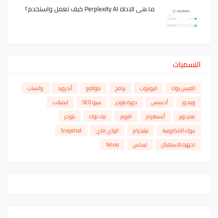
ما هي الاداة Perplexity AI كيف تعمل واستخدم؟
التسميات
الفيس بوك
اليوتيوب
برامج
مواقع
أندرويد
واتساب
ويندوز
أدسنس
دورة بلوجر
سيو SEO
ايميلات
هاردوير
أنستغرام
التويتر
تيك توك
بلوجر
بنوك الالكترونية
تيليجرام
الواي فاي
Snapchat
اجهزة الاستقبال
لينكس
Yahoo