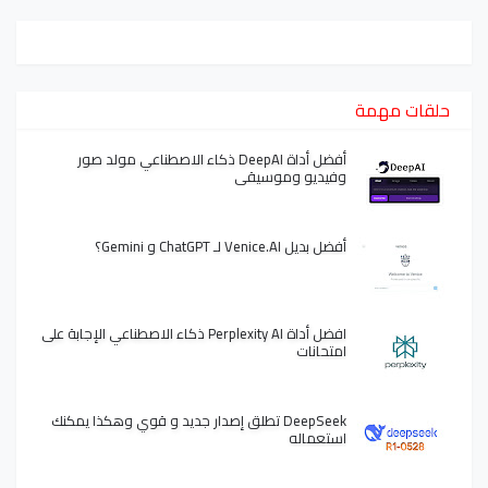
حلقات مهمة
أفضل أداة DeepAI ذكاء الاصطناعي مولد صور
وفيديو وموسيقى
أفضل بديل Venice.AI لـ ChatGPT و Gemini؟
افضل أداة Perplexity AI ذكاء الاصطناعي الإجابة على
امتحانات
DeepSeek تطلق إصدار جديد و قوي وهكذا يمكنك
استعماله