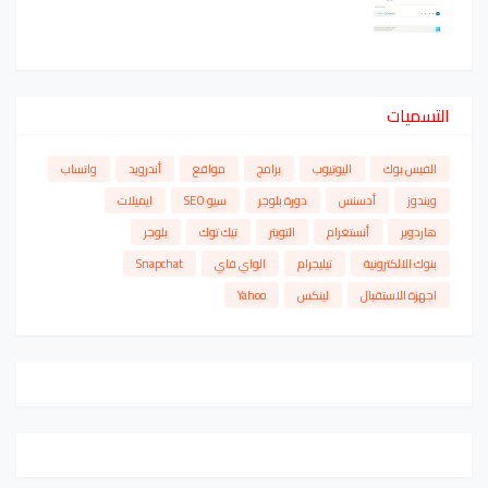
التسميات
الفيس بوك
اليوتيوب
برامج
مواقع
أندرويد
واتساب
ويندوز
أدسنس
دورة بلوجر
سيو SEO
ايميلات
هاردوير
أنستغرام
التويتر
تيك توك
بلوجر
بنوك الالكترونية
تيليجرام
الواي فاي
Snapchat
اجهزة الاستقبال
لينكس
Yahoo