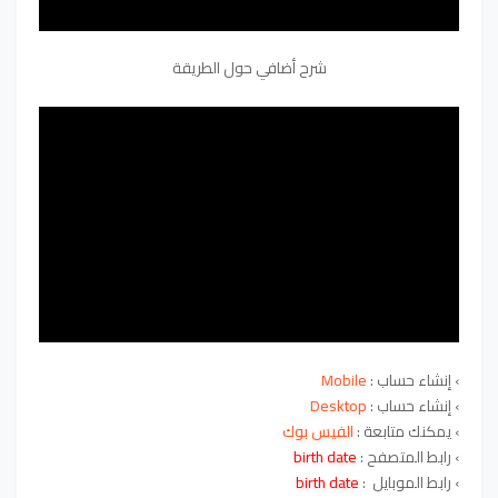
شرح أضافي حول الطريقة
›
إنشاء حساب :
Mobile
›
إنشاء حساب :
Desktop
› يمكنك متابعة :
الفيس بوك
› رابط المتصفح :
birth date
› رابط الموبايل :
birth date