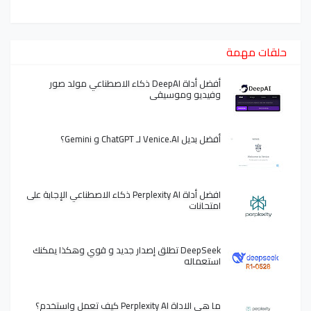
حلقات مهمة
أفضل أداة DeepAI ذكاء الاصطناعي مولد صور
وفيديو وموسيقى
أفضل بديل Venice.AI لـ ChatGPT و Gemini؟
افضل أداة Perplexity AI ذكاء الاصطناعي الإجابة على
امتحانات
DeepSeek تطلق إصدار جديد و قوي وهكذا يمكنك
استعماله
ما هي الاداة Perplexity AI كيف تعمل واستخدم؟