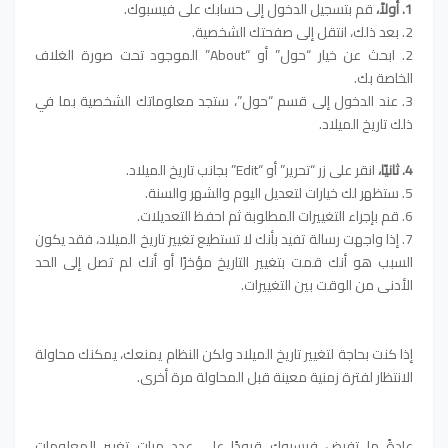
1. أولاً،
قم بتسجيل الدخول إلى حسابك على فيسبوك.
2. بعد ذلك، انتقل إلى صفحتك الشخصية.
2. ابحث عن خيار “حول” أو “About” الموجود تحت صورة الغلاف
الخاصة بك.
3. عند الدخول إلى قسم “حول”، ستجد معلوماتك الشخصية بما في
ذلك تاريخ الميلاد.
4. ثانيًا،
انقر على زر “تحرير” أو “Edit” بجانب تاريخ الميلاد.
5. ستظهر لك خيارات لتعديل اليوم والشهر والسنة.
6. قم بإجراء التغييرات المطلوبة ثم احفظ التعديلات.
7. إذا واجهت رسالة تفيد بأنك لا تستطيع تغيير تاريخ الميلاد، فقد يكون
السبب هو أنك قمت بتغيير التاريخ مؤخرًا أو أنك لم تصل إلى الحد
الأدنى من الوقت بين التغييرات.
إذا كنت بحاجة لتغيير تاريخ الميلاد ولكن النظام يمنعك، يمكنك محاولة
الانتظار لفترة زمنية معينة قبل المحاولة مرة أخرى.
عادةً ما تفرض فيسبوك قيودًا على عدد مرات تغيير المعلومات