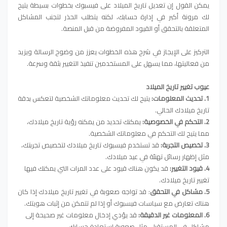
يمكن القول إن تعديل تاريخ الميلاد على فيسبوك بخطوات بسيطة يتيح
لك مرونة أكبر في إدارة حسابك، لكنه يتطلب الحذر لتجنب المشاكل
المتعلقة بالتحقق أو القيود المفروضة من قبل المنصة.
التركيز على الإيجاز في شرح هذه الخطوات يعزز من وضوح الرسالة ويزيد
من فعاليتها، مما يسهل على المستخدمين تنفيذ التغيير بثقة وسرعة.
عيوب تغيير تاريخ الميلاد
1. تحديث المعلومات:
يتيح لك تحديث معلوماتك الشخصية لتعكس بدقة
تاريخ ميلادك الحالي.
2. التحكم في الخصوصية:
يمكنك تحديد من يمكنه رؤية تاريخ ميلادك،
مما يتيح لك التحكم في معلوماتك الشخصية.
3. تخصيص التجربة:
قد تستخدم فيسبوك تاريخ ميلادك لتخصيص تجربتك،
مثل إظهار رسائل تهنئة في عيد ميلادك.
4. قيود التغيير:
قد يكون هناك قيود على عدد المرات التي يمكنك فيها
تغيير تاريخ ميلادك.
5. مشاكل في التحقق
: قد تواجه صعوبة في تغيير تاريخ ميلادك إذا كان
هناك تعارض مع سياسات فيسبوك أو إذا لم تتمكن من إثبات هويتك.
6. المعلومات غير الدقيقة:
قد يؤدي إدخال معلومات غير صحيحة إلى
مشاكل في المستقبل، مثل صعوبة استعادة حسابك.