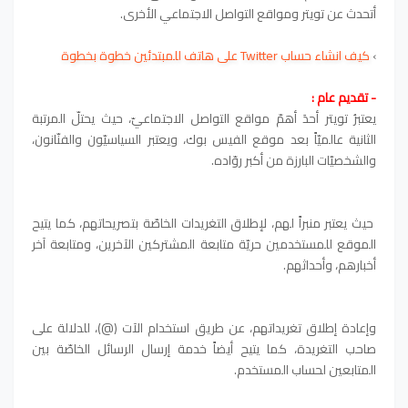
أتحدث عن تويتر ومواقع التواصل الاجتماعي الأخرى.
›
كيف انشاء حساب Twitter على هاتف للمبتدئين خطوة بخطوة
- تقديم عام :
يعتبرُ تويتر أحدَ أهمّ مواقع التواصل الاجتماعيّ، حيث يحتلّ المرتبة
الثانية عالميّاً بعد موقع الفيس بوك، ويعتبر السياسيّون والفنّانون،
والشخصيّات البارزة من أكبر روّاده.
حيث يعتبر منبراً لهم، لإطلاق التغريدات الخاصّة بتصريحاتهم، كما يتيح
الموقع للمستخدمين حريّة متابعة المشتركين الآخرين، ومتابعة آخر
أخبارهم، وأحداثهم.
وإعادة إطلاق تغريداتهم، عن طريق استخدام الآت (@)، للدلالة على
صاحب التغريدة، كما يتيح أيضاً خدمة إرسال الرسائل الخاصّة بين
المتابعين لحساب المستخدم.