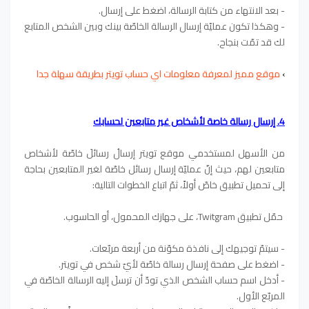
- بعد الانتهاء من كتابة الرسالة، اضغط على إرسال.
- وهكذا تكون عمليّة إرسال الرسالة الخاصّة بينك وبين الشخص المتابع
لك قد تمّت بنجاح.
›
موقع مميز لمعرفة معلومات اي حساب تويتر بطريقة سهلة جدا
4. إرسال رسالة خاصة لأشخاص غير متابعين لحسابك
من الأسهل لمستخدمي موقع تويتر إرسالُ رسائلَ خاصّة لأشخاص
متابعين لهم، حيث إنّ عمليّة إرسال رسائل خاصّة لغير المتابعين بحاجة
إلى تحميل تطبيق خاصّ أولاً، ثمّ اتباع الخطوات التالية:
حمّل تطبيق Twitgram، على جهازك المحمول، أو الحاسوب.
- سيتمّ توجيهك إلى نافذة مكوّنة من أربعة مربّعات.
- اضغط على صفحة إرسال رسالة خاصّة لأيّ شخص في تويتر.
- أدخل اسم حساب الشخص الذي تودّ أن ترسلَ إليه الرسالة الخاصّة في
المربّع الأول.