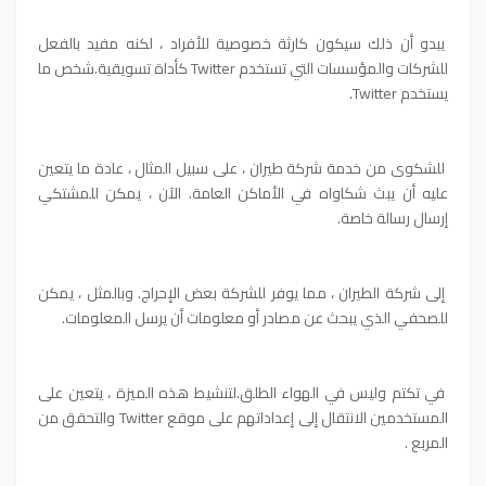
يبدو أن ذلك سيكون كارثة خصوصية للأفراد ، لكنه مفيد بالفعل
للشركات والمؤسسات التي تستخدم Twitter كأداة تسويقية.شخص ما
يستخدم Twitter.
للشكوى من خدمة شركة طيران ، على سبيل المثال ، عادة ما يتعين
عليه أن يبث شكاواه في الأماكن العامة. الآن ، يمكن للمشتكي
إرسال رسالة خاصة.
إلى شركة الطيران ، مما يوفر للشركة بعض الإحراج. وبالمثل ، يمكن
للصحفي الذي يبحث عن مصادر أو معلومات أن يرسل المعلومات.
في تكتم وليس في الهواء الطلق.لتنشيط هذه الميزة ، يتعين على
المستخدمين الانتقال إلى إعداداتهم على موقع Twitter والتحقق من
المربع .