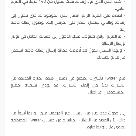
- اكتب النص الذي تودّ إرساله، بحيث يتكون من 140 حرفاً، في المربّع
الثاني.
- اضغط على المربّع الرابع، لتغيير النصّ الموجود به، حتى يتحوّل إلى
رسالة، وبالتالي سيصل إشعار على المرسل إليه، بوصول رسالة خاصّة
إليه.
- أما المربّع الرابع، فيتوجب عليك الدخول إلى حسابك الخاصّ في تويتر،
لإرسال الرسالة.
- وبهذا الشكل تكونُ قد أتممتَ عمليّة إرسال رسالة خاصّة لشخص
غير متابع لحسابك.
قام Twitter بالشيء الصحيح في تمكين هذه الميزة الجديدة من
الاشتراك بدلاً من إلغاء الاشتراك. قد يؤدي تشغيله لجميع
المستخدمين افتراضيًا .
إلى حدوث عدد كبير من الرسائل غير المرغوب فيها ، وربما أسوأ من
ذلك ، لأن العديد من الرسائل المباشرة من حسابات Twitter المختطفة
تحتوي على روابط ضارة.