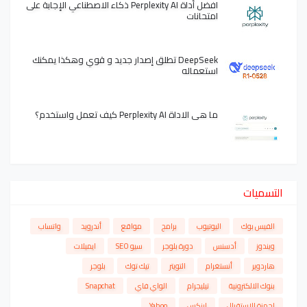
افضل أداة Perplexity AI ذكاء الاصطناعي الإجابة على
امتحانات
DeepSeek تطلق إصدار جديد و قوي وهكذا يمكنك
استعماله
ما هي الاداة Perplexity AI كيف تعمل واستخدم؟
التسميات
الفيس بوك
اليوتيوب
برامج
مواقع
أندرويد
واتساب
ويندوز
أدسنس
دورة بلوجر
سيو SEO
ايميلات
هاردوير
أنستغرام
التويتر
تيك توك
بلوجر
بنوك الالكترونية
تيليجرام
الواي فاي
Snapchat
اجهزة الاستقبال
لينكس
Yahoo