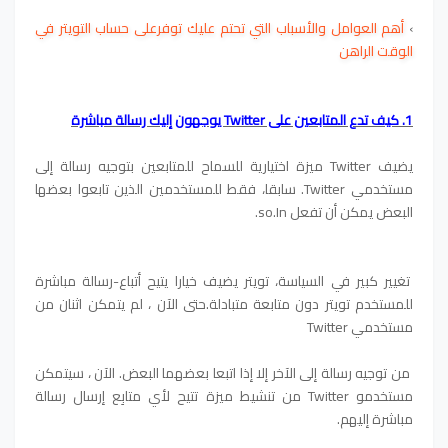
›
أهم العوامل والأسباب التي تحتم عليك توفرعلى حساب التويتر في
الوقت الراهن
1. كيف تدع المتابعين على Twitter يوجهون إليك رسالة مباشرة
يضيف Twitter ميزة اختيارية للسماح للمتابعين بتوجيه رسالة إلى
مستخدمي Twitter. سابقا، فقط للمستخدمين الذين تابعوا بعضها
البعض يمكن أن تفعل so.In.
تغيير كبير في السياسة، تويتر يضيف خيارا يتيح أتباع-رسالة مباشرة
للمستخدم تويتر دون متابعة متبادلة.حتى الآن ، لم يتمكن اثنان من
مستخدمي Twitter
من توجيه رسالة إلى الآخر إلا إذا اتبعا بعضهما البعض. الآن ، سيتمكن
مستخدمو Twitter من تنشيط ميزة تتيح لأي متابِع إرسال رسالة
مباشرة إليهم.