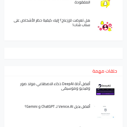
المفقودة
هل تعرضت للإزعاج؟ إليك كيفية حظر الأشخاص على
سناب شات!
حلقات مهمة
أفضل أداة DeepAI ذكاء الاصطناعي مولد صور
وفيديو وموسيقى
أفضل بديل Venice.AI لـ ChatGPT و Gemini؟