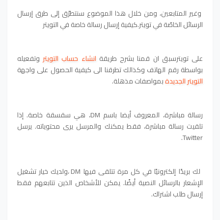
وغير المتابعين، ومن خلال هذا الموضوع سنتطرّق إلى طرق إرسال
الرسائل الخاصّة في تويتر.كيفية إرسال رسالة خاصة في التويتر
على تويترسبق ان قمنا بشرح طريقة
انشاء حساب التويتر
وتفعيله
بواسطة رقم الهاتف وكذالك تطرقنا الى كيفية الحصول على واجهة
التويتر الجديدة
بمواصفات مذهلة.
رسالة مباشرة، المعروف أيضا باسم DM، هي سقسقة خاصة. إذا
تلقيت رسالة مباشرة، فقط يمكنك والمرسل يرى محتوياته. يرسل
Twitter.
لك بريدًا إلكترونيًا في كل مرة تتلقى فيها DM ،ولديك خيار تشغيل
الإشعار بالرسائل النصية أيضًا. يمكن للأشخاص الذين تتابعهم فقط
إرسال طلب اشتراك.