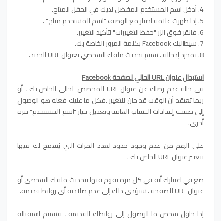
4. أدخل اسم المستخدم المفضل لديك في الحقل المتاح.
5. إذا ظهرت علامة اختيار مع الوصف "اسم المستخدم متاح" .
6. فانقر فوق الزر "حفظ التغييرات" لتأكيد التغيير.
7. سيطالبك Facebook بكلمة المرور الخاصة بك.
8. بمجرد إدخاله ، سيتم تحديث ملفك الشخصي بعنوان URL الجديد.
استبدال عنوان URL الحالي لصفحة Facebook
في حالة عدم رضاك ​​عن عنوان URL المخصص الحالي الخاص بك ، أو
ربما تعتقد أن الوقت قد حان للتغيير .
فكل ما عليك فعله هو الوصول
إلى صفحة إعدادات الحساب العامة وتعديل خيار "اسم المستخدم" مرة
أخرى.
على الرغم من عدم وجود حدود لعدد المرات التي يُسمح لك فيها
بتغيير عنوان URL الخاص بك .
ضع في اعتبارك أنه في كل مرة تقوم فيها بتحديث ملفك الشخصي أو
عنوان URL للصفحة ، سيؤدي ذلك إلى عدم صلاحية أي روابط قديمة.
إذا حاول شخص ما الوصول إلى روابطك القديمة ، فسيتم استقباله