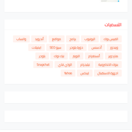
التسميات
الفيس بوك
اليوتيوب
برامج
مواقع
أندرويد
واتساب
ويندوز
أدسنس
دورة بلوجر
سيو SEO
ايميلات
هاردوير
أنستغرام
التويتر
تيك توك
بلوجر
بنوك الالكترونية
تيليجرام
الواي فاي
Snapchat
اجهزة الاستقبال
لينكس
Yahoo