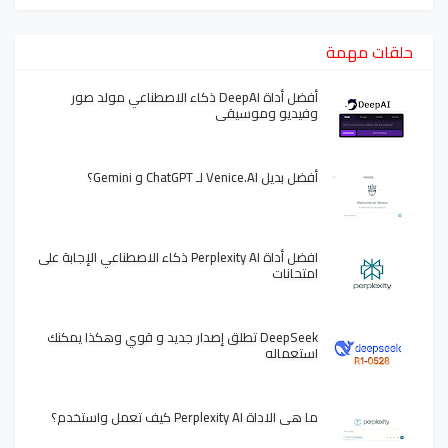
حلقات مهمة
أفضل أداة DeepAI ذكاء الاصطناعي مولد صور
وفيديو وموسيقى
أفضل بديل Venice.AI لـ ChatGPT و Gemini؟
افضل أداة Perplexity AI ذكاء الاصطناعي الإجابة على
امتحانات
DeepSeek تطلق إصدار جديد و قوي وهكذا يمكنك
استعماله
ما هي الاداة Perplexity AI كيف تعمل واستخدم؟