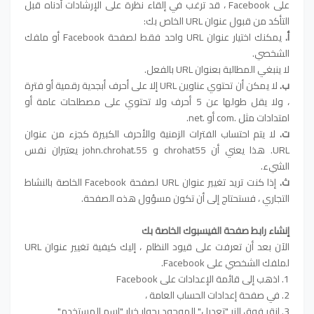
على Facebook ، قد ترغب في إلقاء نظرة على الإرشادات أدناه قبل
التأكد من قبول عنوان URL الخاص بك:
أ.
يمكنك اختيار عنوان URL واحد فقط لصفحة Facebook أو ملفك
الشخصي.
لا ينبغي المطالبة بعنوان URL بالفعل.
ب.
لا يمكن أن تحتوي عناوين URL إلا على أحرف أبجدية رقمية أو فترة
، ولا يقل طولها عن 5 أحرف ولا تحتوي على مصطلحات عامة أو
امتدادات مثل .com أو .net.
ت.
لا يتم احتساب الفترات الزمنية والأحرف الكبيرة كجزء من عنوان
URL. هذا يعني أن chrohat55 و john.chrohat.55 يعتبران نفس
الشيء.
ث.
إذا كنت تريد تغيير عنوان URL لصفحة Facebook الخاصة بالنشاط
التجاري ، فستحتاج إلى أن تكون مسؤول هذه الصفحة.
إنشاء رابط صفحة الفيسبوك الخاصة بك
الآن بعد أن تعرفت على قيود النظام ، إليك كيفية تغيير عنوان URL
لملفك الشخصي على Facebook.
1. اذهب إلى قائمة الإعدادات على Facebook
2. في صفحة إعدادات الحساب العامة ،
3. انقر فوق الزر "تعديل" الموجود بجوار خيار "اسم المستخدم"