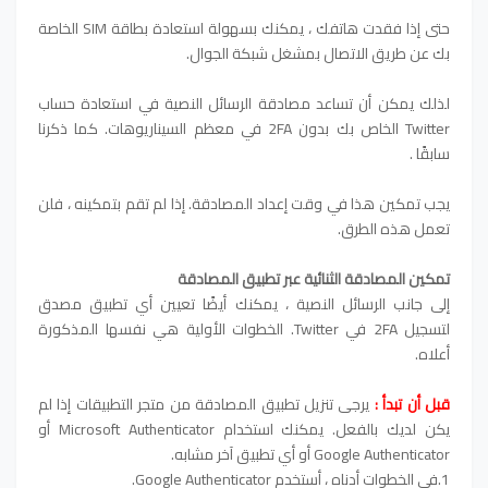
حتى إذا فقدت هاتفك ، يمكنك بسهولة استعادة بطاقة SIM الخاصة
بك عن طريق الاتصال بمشغل شبكة الجوال.
لذلك يمكن أن تساعد مصادقة الرسائل النصية في استعادة حساب
Twitter الخاص بك بدون 2FA في معظم السيناريوهات. كما ذكرنا
سابقًا .
يجب تمكين هذا في وقت إعداد المصادقة. إذا لم تقم بتمكينه ، فلن
تعمل هذه الطرق.
تمكين المصادقة الثنائية عبر تطبيق المصادقة
إلى جانب الرسائل النصية ، يمكنك أيضًا تعيين أي تطبيق مصدق
لتسجيل 2FA في Twitter. الخطوات الأولية هي نفسها المذكورة
أعلاه.
قبل أن تبدأ :
يرجى تنزيل تطبيق المصادقة من متجر التطبيقات إذا لم
يكن لديك بالفعل. يمكنك استخدام Microsoft Authenticator أو
Google Authenticator أو أي تطبيق آخر مشابه.
1.في الخطوات أدناه ، أستخدم Google Authenticator.