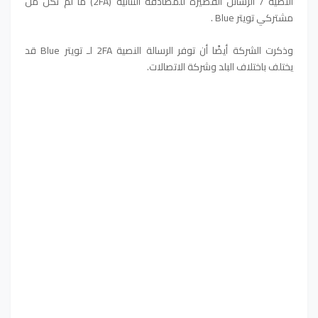
النصية / الرسائل القصيرة للمصادقة الثنائية (2FA) ما لم تكن من
مشتركي تويتر Blue .
وذكرت الشركة أيضًا أن توفر الرسالة النصية 2FA لـ تويتر Blue قد
يختلف باختلاف البلد وشركة الاتصالات.