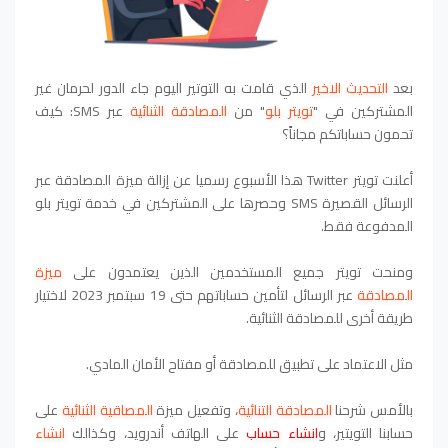
بعد
التحديث الاخير
الذي قامت به التوتير اليوم جاء الدور لحرمان غير
المشتركين في "
تويتر بلو
" من
المصادقة الثنائية
عبر SMS: كيف
تحمون حساباتكم مجاناً؟
أعلنت تويتر Twitter هذا الأسبوع رسميا عن إزالة ميزة المصادقة عبر
الرسائل القصيرة SMS وحصرها على المشتركين في خدمة تويتر بلو
المدفوعة فقط.
ومنحت تويتر جميع المستخدمين الذين يعتمدون على
ميزة
المصادقة
عبر الرسائل لتأمين حساباتهم حتى 19 سبتمبر 2023 لاختيار
طريقة أخرى للمصادقة الثنائية.
مثل الاعتماد على تطبيق للمصادقة أو مفتاح الأمان المادي.
بالأمس شرحنا
المصادقة التنائية
،
وتفعيل ميزة
المصاقية الثنائية
على
حسابنا التويتير
،
و
انشاء حساب
على الهاتف أندرويد
،
وكذالك
انشاء