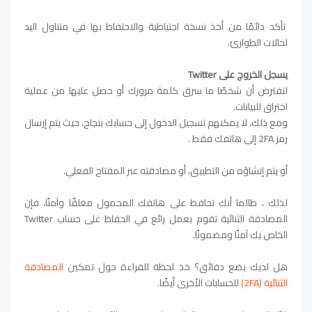
تأكد دائمًا من أخذ نسخة احتياطية والاحتفاظ بها في متناول اليد
لحالات الطوارئ.
يسجل الخروج على Twitter
لنفترض أن شخصًا ما سرق كلمة مرورك أو حصل عليها من عملية
اختراق للبيانات.
ومع ذلك، لا يمكنهم تسجيل الدخول إلى حسابك بنجاح، حيث يتم إرسال
رمز 2FA إلى هاتفك فقط .
أو يتم إنشاؤه من التطبيق، أو مصادقته عبر المفتاح الفعلي.
لذلك ، طالما أنك تحافظ على هاتفك المحمول مغلقًا وآمنًا، فإن
المصادقة الثنائية تقوم بعمل رائع في الحفاظ على حساب Twitter
الخاص بك آمنًا ومضمونًا.
هل لديك بضع دقائق؟ خذ لحظة للقراءة حول تمكين
المصادقة
الثنائية (2FA)
للحسابات الأخرى أيضًا.