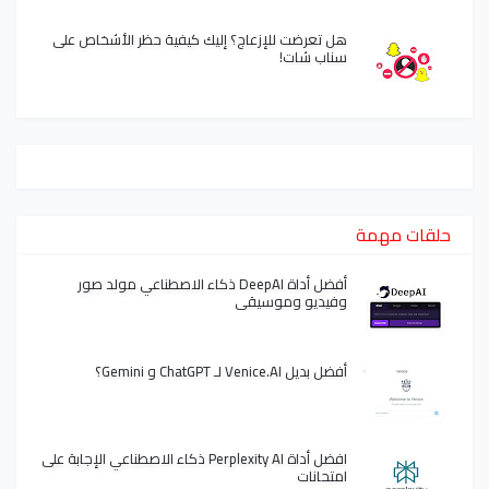
هل تعرضت للإزعاج؟ إليك كيفية حظر الأشخاص على
سناب شات!
حلقات مهمة
أفضل أداة DeepAI ذكاء الاصطناعي مولد صور
وفيديو وموسيقى
أفضل بديل Venice.AI لـ ChatGPT و Gemini؟
افضل أداة Perplexity AI ذكاء الاصطناعي الإجابة على
امتحانات