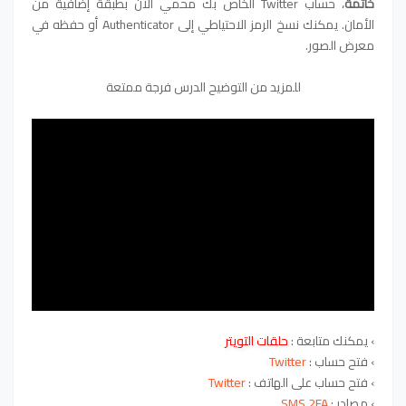
خاتمة
،
حساب Twitter الخاص بك محمي الآن بطبقة إضافية من
الأمان. يمكنك نسخ الرمز الاحتياطي إلى Authenticator أو حفظه في
معرض الصور.
للمزيد من التوضيح الدرس فرجة ممتعة
›
يمكنك متابعة :
حلقات التويتر
›
فتح حساب :
Twitter
›
فتح حساب على الهاتف :
Twitter
› مصادر :
SMS 2FA