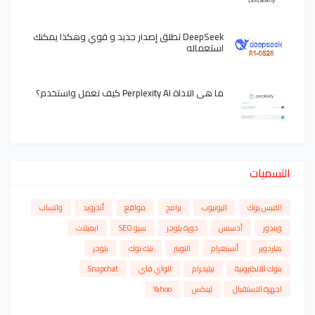
DeepSeek تطلق إصدار جديد و قوي وهكذا يمكنك
استعماله
ما هي الاداة Perplexity AI كيف تعمل واستخدم؟
التسميات
الفيس بوك
اليوتيوب
برامج
مواقع
أندرويد
واتساب
ويندوز
أدسنس
دورة بلوجر
سيو SEO
ايميلات
هاردوير
أنستغرام
التويتر
تيك توك
بلوجر
بنوك الالكترونية
تيليجرام
الواي فاي
Snapchat
اجهزة الاستقبال
لينكس
Yahoo